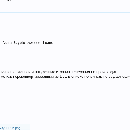
 Nutra, Crypto, Sweeps, Loans
ия кеша главной и внтуренних страниц. генерация не происходит.
ме как переконвертированный из DLE в списке появился. но выдает оши
18/V3y6BRuh.png