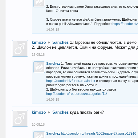
2. Если страницы ранее были закешированы, то нужно оч
Кеш - Очистка кеша.
3. Скорее всего не все файлы были загружены. Шаблоны
в папке public/view/templates/ . Подробнее
https://seodor.b
14.08.18
kimozo
►
Sanchez
1.Парсеры не обновляются. в демо 
2. Шаблон не цепляется. Скачн на форуме. Может для д
13.08.18
Sanchez
1. Пару дней назад все парсеры, которые можно
обновил. Если в глобальных настройках включена опция
парсеров, то они обновятся автоматически. В другом слу
парсеры можно вручную, скачав архив с последней верс
https://seodor.biz/userarea/index
и скопировав папку с пар
public/engine/parsers/ на хостинг.
2. Шаблоны для 5-й версии находятся здесь
http://seodor.ru/resources/categories/11/
14.08.18
kimozo
►
Sanchez
куда писать баги?
10.08.18
Sanchez
http://seodor.ru/threads/1002/page-27#post-17910