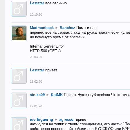
Lestatar
все отлично
10.10.20
Madmanback
►
Sanchez
Помоги плз,
перенес все на сервак с ссд нагрузка практически нуле
но почемуто время от времени
Internal Server Error
HTTP 500 (GET /)
29.03.20
Lestatar
привет
18.02.20
siniza09
►
KotMK
Привет Нужен туб шаблон Чтото тип
22.01.20
iuerhiguerhg
►
agressor
привет
наткнулся на топик с твоим сообщением, его часть: "П
собственно вопрос: сайты были под РУССКУЮ или БУ