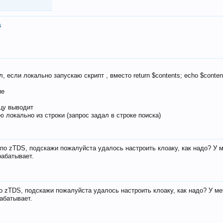
s
, если локально запускаю скрипт , вместо return $contents; echo $conten
ие
ицу выводит
ю локально из строки (запрос задал в строке поиска)
е по zTDS, подскажи пожалуйста удалось настроить клоаку, как надо? У 
рабатывает.
по zTDS, подскажи пожалуйста удалось настроить клоаку, как надо? У м
рабатывает.