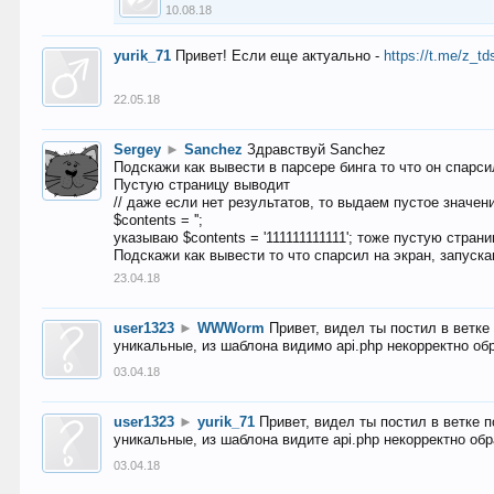
10.08.18
yurik_71
Привет! Если еще актуально -
https://t.me/z_td
22.05.18
Sergey
►
Sanchez
Здравствуй Sanchez
Подскажи как вывести в парсере бинга то что он спарсил
Пустую страницу выводит
// даже если нет результатов, то выдаем пустое значен
$contents = '';
указываю $contents = '111111111111'; тоже пустую стран
Подскажи как вывести то что спарсил на экран, запуска
23.04.18
user1323
►
WWWorm
Привет, видел ты постил в ветк
уникальные, из шаблона видимо api.php некорректно об
03.04.18
user1323
►
yurik_71
Привет, видел ты постил в ветке 
уникальные, из шаблона видите api.php некорректно об
03.04.18