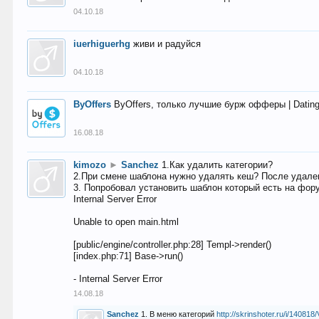
04.10.18
iuerhiguerhg
живи и радуйся
04.10.18
ByOffers
ByOffers, только лучшие бурж офферы | Dating,
16.08.18
kimozo
►
Sanchez
1.Как удалить категории?
2.При смене шаблона нужно удалять кеш? После удален
3. Попробовал установить шаблон который есть на фору
Internal Server Error
Unable to open main.html
[public/engine/controller.php:28] Templ->render()
[index.php:71] Base->run()
- Internal Server Error
14.08.18
Sanchez
1. В меню категорий
http://skrinshoter.ru/i/1408