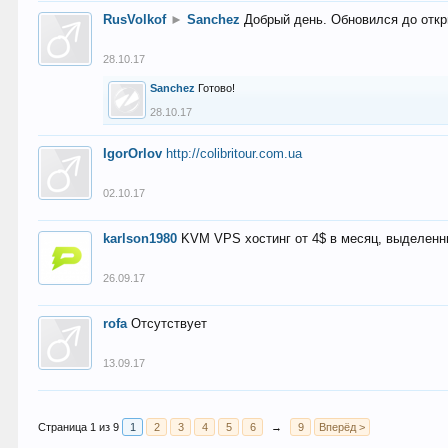
RusVolkof
►
Sanchez
Добрый день. Обновился до откр
28.10.17
Sanchez
Готово!
28.10.17
IgorOrlov
http://colibritour.com.ua
02.10.17
karlson1980
KVM VPS хостинг от 4$ в месяц, выделенн
26.09.17
rofa
Отсутствует
13.09.17
Страница 1 из 9
1
2
3
4
5
6
→
9
Вперёд >