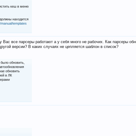
истить кеш в меню
 должны находится
iz/manual/templates
у Вас все парсеры работают а у себя много не рабочих. Как парсеры об
ругой версии? В каких случаях не цепляется шаблон в список?
 было обновить,
 автообновления
чае обновить
ией в ЛК
серами