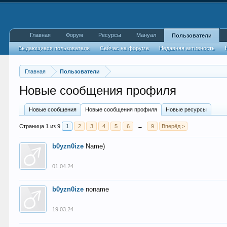
Главная
Форум
Ресурсы
Мануал
Пользователи
Выдающиеся пользователи
Сейчас на форуме
Недавняя активность
Главная
Пользователи
Новые сообщения профиля
Новые сообщения
Новые сообщения профиля
Новые ресурсы
Страница 1 из 9
1
2
3
4
5
6
→
9
Вперёд >
b0yzn0ize
Name)
01.04.24
b0yzn0ize
noname
19.03.24