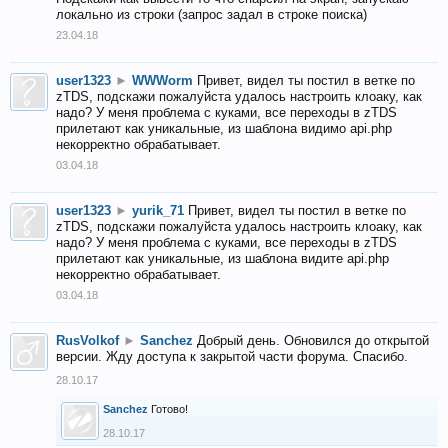
локально из строки (запрос задал в строке поиска)
23.04.18
user1323
►
WWWorm
Привет, видел ты постил в ветке по
zTDS, подскажи пожалуйста удалось настроить клоаку, как
надо? У меня проблема с куками, все переходы в zTDS
прилетают как уникальные, из шаблона видимо api.php
некорректно обрабатывает.
03.04.18
user1323
►
yurik_71
Привет, видел ты постил в ветке по
zTDS, подскажи пожалуйста удалось настроить клоаку, как
надо? У меня проблема с куками, все переходы в zTDS
прилетают как уникальные, из шаблона видите api.php
некорректно обрабатывает.
03.04.18
RusVolkof
►
Sanchez
Добрый день. Обновился до открытой
версии. Жду доступа к закрытой части форума. Спасибо.
28.10.17
Sanchez
Готово!
28.10.17