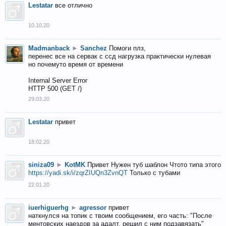
Lestatar
все отлично
10.10.20
Madmanback
►
Sanchez
Помоги плз,
перенес все на сервак с ссд нагрузка практически нулевая
но почемуто время от времени
Internal Server Error
HTTP 500 (GET /)
29.03.20
Lestatar
привет
18.02.20
siniza09
►
KotMK
Привет Нужен туб шаблон Чтото типа этого
https://yadi.sk/i/zqrZIUQn3ZvnQT
Только с тубами
22.01.20
iuerhiguerhg
►
agressor
привет
наткнулся на топик с твоим сообщением, его часть: "После
ментовских наездов за адалт, решил с ним подзавязать"