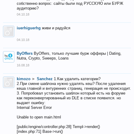
собственно вопрос: сайты были под РУССКУЮ или БУРЖ
аудиторию?
04.10.18
iuerhiguerhg
живи и радуйся
04.10.18
ByOffers
ByOffers, только лучшие бурж офферы | Dating,
Nutra, Crypto, Sweeps, Loans
16.08.18
kimozo
►
Sanchez
1.Как удалить категории?
2.При смене шаблона нужно удалять кеш? После удаления
кеша главной и внтуренних страниц. генерация не происходит.
3. Попробовал установить шаблон который есть на форуме
как переконвертированный из DLE в списке появился. но
выдает ошибку:
Internal Server Error
Unable to open main.html
[public/engine/controller.php:28] Templ->render()
[index.php:71] Base->run()