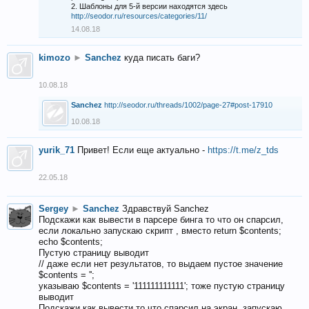
2. Шаблоны для 5-й версии находятся здесь
http://seodor.ru/resources/categories/11/
14.08.18
kimozo
►
Sanchez
куда писать баги?
10.08.18
Sanchez
http://seodor.ru/threads/1002/page-27#post-17910
10.08.18
yurik_71
Привет! Если еще актуально -
https://t.me/z_tds
22.05.18
Sergey
►
Sanchez
Здравствуй Sanchez
Подскажи как вывести в парсере бинга то что он спарсил,
если локально запускаю скрипт , вместо return $contents;
echo $contents;
Пустую страницу выводит
// даже если нет результатов, то выдаем пустое значение
$contents = '';
указываю $contents = '111111111111'; тоже пустую страницу
выводит
Подскажи как вывести то что спарсил на экран, запускаю