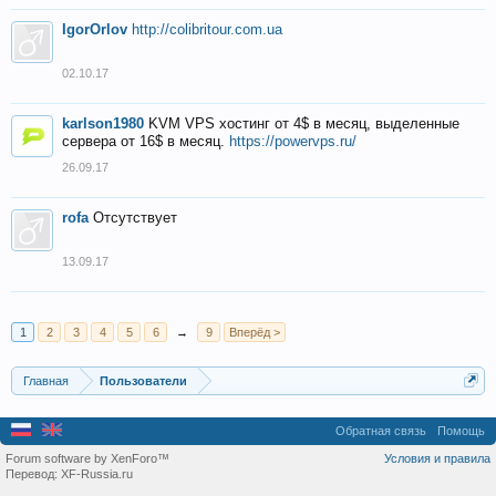
IgorOrlov
http://colibritour.com.ua
02.10.17
karlson1980
KVM VPS хостинг от 4$ в месяц, выделенные
сервера от 16$ в месяц.
https://powervps.ru/
26.09.17
rofa
Отсутствует
13.09.17
1
2
3
4
5
6
→
9
Вперёд >
Главная
Пользователи
Обратная связь
Помощь
Forum software by XenForo™
Условия и правила
Перевод:
XF-Russia.ru