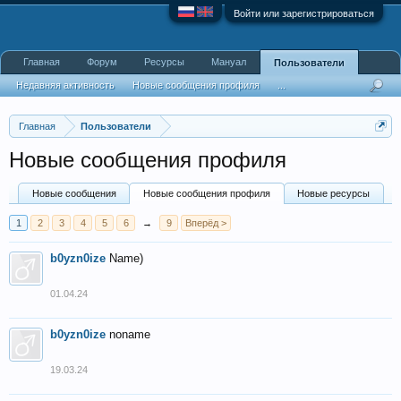
Войти или зарегистрироваться
Главная
Форум
Ресурсы
Мануал
Пользователи
Недавняя активность
Новые сообщения профиля
...
Главная
Пользователи
Новые сообщения профиля
Новые сообщения
Новые сообщения профиля
Новые ресурсы
1
2
3
4
5
6
→
9
Вперёд >
b0yzn0ize
Name)
01.04.24
b0yzn0ize
noname
19.03.24