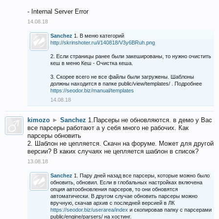
- Internal Server Error
14.08.18
Sanchez
1. В меню категорий
http://skrinshoter.ru/i/140818/V3y6BRuh.png
2. Если страницы ранее были закешированы, то нужно очистить
кеш в меню Кеш - Очистка кеша.
3. Скорее всего не все файлы были загружены. Шаблоны
должны находится в папке public/view/templates/ . Подробнее
https://seodor.biz/manual/templates
14.08.18
kimozo
►
Sanchez
1.Парсеры не обновляются. в демо у Вас
все парсеры работают а у себя много не рабочих. Как
парсеры обновить
2. Шаблон не цепляется. Скачн на форуме. Может для другой
версии? В каких случаях не цепляется шаблон в список?
13.08.18
Sanchez
1. Пару дней назад все парсеры, которые можно было
обновить, обновил. Если в глобальных настройках включена
опция автообновления парсеров, то они обновятся
автоматически. В другом случае обновить парсеры можно
вручную, скачав архив с последней версией в ЛК
https://seodor.biz/userarea/index
и скопировав папку с парсерами
public/engine/parsers/ на хостинг.