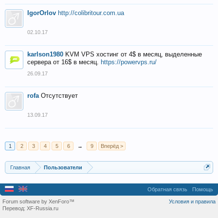
IgorOrlov
http://colibritour.com.ua
02.10.17
karlson1980
KVM VPS хостинг от 4$ в месяц, выделенные
сервера от 16$ в месяц.
https://powervps.ru/
26.09.17
rofa
Отсутствует
13.09.17
1
2
3
4
5
6
→
9
Вперёд >
Главная
Пользователи
Обратная связь
Помощь
Forum software by XenForo™
Условия и правила
Перевод:
XF-Russia.ru