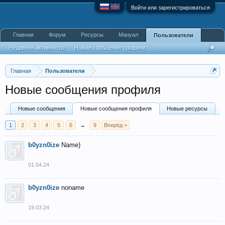
Войти или зарегистрироваться
Главная
Форум
Ресурсы
Мануал
Пользователи
Недавняя активность
Новые сообщения профиля
...
Главная
Пользователи
Новые сообщения профиля
Новые сообщения
Новые сообщения профиля
Новые ресурсы
1
2
3
4
5
6
→
9
Вперёд >
b0yzn0ize
Name)
01.04.24
b0yzn0ize
noname
19.03.24