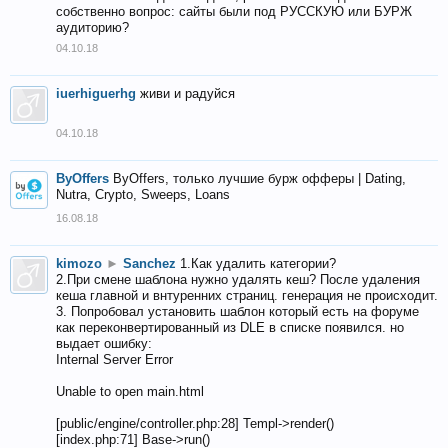
собственно вопрос: сайты были под РУССКУЮ или БУРЖ
аудиторию?
04.10.18
iuerhiguerhg
живи и радуйся
04.10.18
ByOffers
ByOffers, только лучшие бурж офферы | Dating,
Nutra, Crypto, Sweeps, Loans
16.08.18
kimozo
►
Sanchez
1.Как удалить категории?
2.При смене шаблона нужно удалять кеш? После удаления
кеша главной и внтуренних страниц. генерация не происходит.
3. Попробовал установить шаблон который есть на форуме
как переконвертированный из DLE в списке появился. но
выдает ошибку:
Internal Server Error
Unable to open main.html
[public/engine/controller.php:28] Templ->render()
[index.php:71] Base->run()