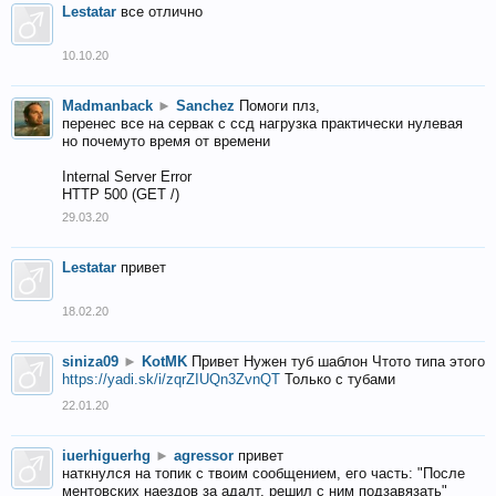
Lestatar
все отлично
10.10.20
Madmanback
►
Sanchez
Помоги плз,
перенес все на сервак с ссд нагрузка практически нулевая
но почемуто время от времени
Internal Server Error
HTTP 500 (GET /)
29.03.20
Lestatar
привет
18.02.20
siniza09
►
KotMK
Привет Нужен туб шаблон Чтото типа этого
https://yadi.sk/i/zqrZIUQn3ZvnQT
Только с тубами
22.01.20
iuerhiguerhg
►
agressor
привет
наткнулся на топик с твоим сообщением, его часть: "После
ментовских наездов за адалт, решил с ним подзавязать"