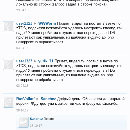
локально из строки (запрос задал в строке поиска)
23.04.18
user1323
►
WWWorm
Привет, видел ты постил в ветке по
zTDS, подскажи пожалуйста удалось настроить клоаку, как
надо? У меня проблема с куками, все переходы в zTDS
прилетают как уникальные, из шаблона видимо api.php
некорректно обрабатывает.
03.04.18
user1323
►
yurik_71
Привет, видел ты постил в ветке по
zTDS, подскажи пожалуйста удалось настроить клоаку, как
надо? У меня проблема с куками, все переходы в zTDS
прилетают как уникальные, из шаблона видите api.php
некорректно обрабатывает.
03.04.18
RusVolkof
►
Sanchez
Добрый день. Обновился до открытой
версии. Жду доступа к закрытой части форума. Спасибо.
28.10.17
Sanchez
Готово!
28.10.17