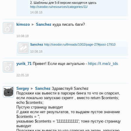
2. Шаблоны для 5-й версии находятся здесь
http://seodor.ru/resources/categories/11/
14.08.18
kimozo
►
Sanchez
куда писать баги?
10.08.18
Sanchez
http://seodor.ru/threads/1002/page-27#post-17910
10.08.18
yurik_71
Привет! Если еще актуально -
https://t.me/z_tds
22.05.18
Sergey
►
Sanchez
Здравствуй Sanchez
Подскажи как вывести в парсере бинга то что он спарсил,
если локально запускаю скрипт , вместо return $contents;
echo $contents;
Пустую страницу выводит
// даже если нет результатов, то выдаем пустое значение
$contents = '';
указываю $contents = '111111111111'; тоже пустую страницу
выводит
Подскажи как вывести то что спарсил на экран, запускаю