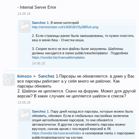
- Internal Server Error
14.08.18
Sanchez
1. В меню категорий
http://skrinshoter.ru/i/140818/V3y6BRuh.png
2. Если страницы ранее были закешированы, то нужно очистить
кеш в меню Кеш - Очистка кеша.
3. Скорее всего не все файлы были загружены. Шаблоны
должны находится в папке public/view/templates/ . Подробнее
https://seodor.biz/manual/templates
14.08.18
kimozo
►
Sanchez
1.Парсеры не обновляются. в демо у Вас
все парсеры работают а у себя много не рабочих. Как
парсеры обновить
2. Шаблон не цепляется. Скачн на форуме. Может для другой
версии? В каких случаях не цепляется шаблон в список?
13.08.18
Sanchez
1. Пару дней назад все парсеры, которые можно было
обновить, обновил. Если в глобальных настройках включена
опция автообновления парсеров, то они обновятся
автоматически. В другом случае обновить парсеры можно
вручную, скачав архив с последней версией в ЛК
https://seodor.biz/userarea/index
и скопировав папку с парсерами
public/engine/parsers/ на хостинг.