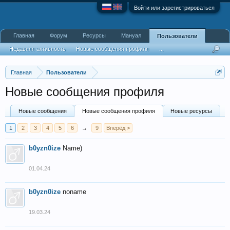
Войти или зарегистрироваться
Главная
Форум
Ресурсы
Мануал
Пользователи
Недавняя активность
Новые сообщения профиля
...
Главная
Пользователи
Новые сообщения профиля
Новые сообщения
Новые сообщения профиля
Новые ресурсы
1
2
3
4
5
6
→
9
Вперёд >
b0yzn0ize
Name)
01.04.24
b0yzn0ize
noname
19.03.24