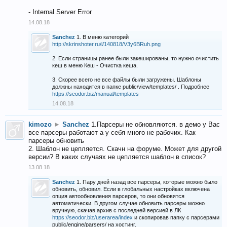
- Internal Server Error
14.08.18
Sanchez
1. В меню категорий
http://skrinshoter.ru/i/140818/V3y6BRuh.png
2. Если страницы ранее были закешированы, то нужно очистить
кеш в меню Кеш - Очистка кеша.
3. Скорее всего не все файлы были загружены. Шаблоны
должны находится в папке public/view/templates/ . Подробнее
https://seodor.biz/manual/templates
14.08.18
kimozo
►
Sanchez
1.Парсеры не обновляются. в демо у Вас
все парсеры работают а у себя много не рабочих. Как
парсеры обновить
2. Шаблон не цепляется. Скачн на форуме. Может для другой
версии? В каких случаях не цепляется шаблон в список?
13.08.18
Sanchez
1. Пару дней назад все парсеры, которые можно было
обновить, обновил. Если в глобальных настройках включена
опция автообновления парсеров, то они обновятся
автоматически. В другом случае обновить парсеры можно
вручную, скачав архив с последней версией в ЛК
https://seodor.biz/userarea/index
и скопировав папку с парсерами
public/engine/parsers/ на хостинг.