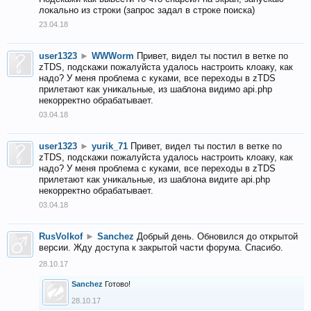
локально из строки (запрос задал в строке поиска)
23.04.18
user1323
►
WWWorm
Привет, видел ты постил в ветке по
zTDS, подскажи пожалуйста удалось настроить клоаку, как
надо? У меня проблема с куками, все переходы в zTDS
прилетают как уникальные, из шаблона видимо api.php
некорректно обрабатывает.
03.04.18
user1323
►
yurik_71
Привет, видел ты постил в ветке по
zTDS, подскажи пожалуйста удалось настроить клоаку, как
надо? У меня проблема с куками, все переходы в zTDS
прилетают как уникальные, из шаблона видите api.php
некорректно обрабатывает.
03.04.18
RusVolkof
►
Sanchez
Добрый день. Обновился до открытой
версии. Жду доступа к закрытой части форума. Спасибо.
28.10.17
Sanchez
Готово!
28.10.17