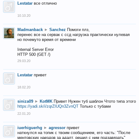
Lestatar
все отлично
10.10.20
Madmanback
►
Sanchez
Помоги плз,
перенес все на сервак с ссд нагрузка практически нулевая
но почемуто время от времени
Internal Server Error
HTTP 500 (GET /)
29.03.20
Lestatar
привет
18.02.20
siniza09
►
KotMK
Привет Нужен туб шаблон Чтото типа этого
https://yadi.sk/i/zqrZIUQn3ZvnQT
Только с тубами
22.01.20
iuerhiguerhg
►
agressor
привет
наткнулся на топик с твоим сообщением, его часть: "После
ментовских наездов за адалт, решил с ним подзавязать"