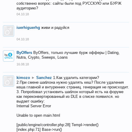
собственно вопрос: сайты были под РУССКУЮ или БУРЖ
аудиторию?
04.10.18
iuerhiguerhg
живи и радуйся
04.10.18
ByOffers
ByOffers, только лучшие бурж офферы | Dating,
Nutra, Crypto, Sweeps, Loans
16.08.18
kimozo
►
Sanchez
1.Как удалить категории?
2.При смене шаблона нужно удалять кеш? После удаления
кеша главной и внтуренних страниц. генерация не происходит.
3. Попробовал установить шаблон который есть на форуме
как переконвертированный из DLE в списке появился. но
выдает ошибку:
Internal Server Error
Unable to open main.html
[public/engine/controller.php:28] Templ->render()
[index.php:71] Base->run()