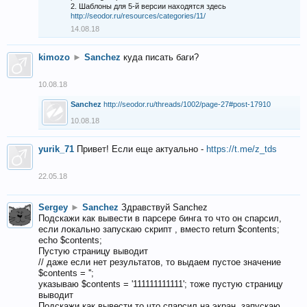
2. Шаблоны для 5-й версии находятся здесь
http://seodor.ru/resources/categories/11/
14.08.18
kimozo
►
Sanchez
куда писать баги?
10.08.18
Sanchez
http://seodor.ru/threads/1002/page-27#post-17910
10.08.18
yurik_71
Привет! Если еще актуально -
https://t.me/z_tds
22.05.18
Sergey
►
Sanchez
Здравствуй Sanchez
Подскажи как вывести в парсере бинга то что он спарсил,
если локально запускаю скрипт , вместо return $contents;
echo $contents;
Пустую страницу выводит
// даже если нет результатов, то выдаем пустое значение
$contents = '';
указываю $contents = '111111111111'; тоже пустую страницу
выводит
Подскажи как вывести то что спарсил на экран, запускаю