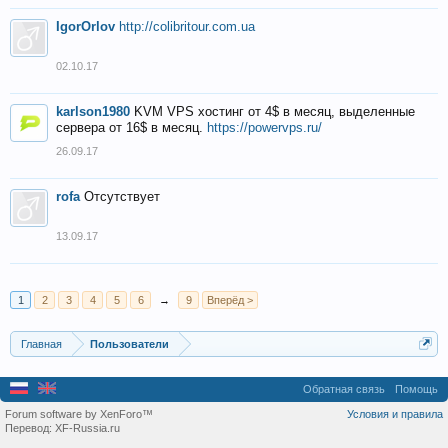
IgorOrlov
http://colibritour.com.ua
02.10.17
karlson1980
KVM VPS хостинг от 4$ в месяц, выделенные
сервера от 16$ в месяц.
https://powervps.ru/
26.09.17
rofa
Отсутствует
13.09.17
1
2
3
4
5
6
→
9
Вперёд >
Главная
Пользователи
Обратная связь
Помощь
Forum software by XenForo™
Условия и правила
Перевод:
XF-Russia.ru