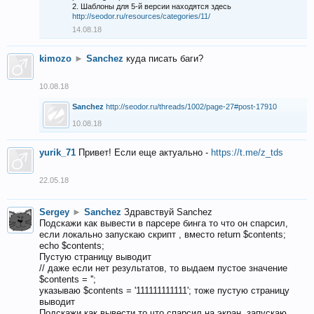
2. Шаблоны для 5-й версии находятся здесь
http://seodor.ru/resources/categories/11/
14.08.18
kimozo
►
Sanchez
куда писать баги?
10.08.18
Sanchez
http://seodor.ru/threads/1002/page-27#post-17910
10.08.18
yurik_71
Привет! Если еще актуально -
https://t.me/z_tds
22.05.18
Sergey
►
Sanchez
Здравствуй Sanchez
Подскажи как вывести в парсере бинга то что он спарсил,
если локально запускаю скрипт , вместо return $contents;
echo $contents;
Пустую страницу выводит
// даже если нет результатов, то выдаем пустое значение
$contents = '';
указываю $contents = '111111111111'; тоже пустую страницу
выводит
Подскажи как вывести то что спарсил на экран, запускаю