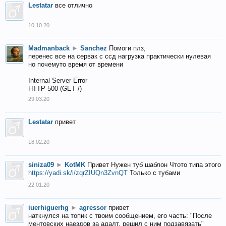
Lestatar
все отлично
10.10.20
Madmanback
►
Sanchez
Помоги плз,
перенес все на сервак с ссд нагрузка практически нулевая
но почемуто время от времени
Internal Server Error
HTTP 500 (GET /)
29.03.20
Lestatar
привет
18.02.20
siniza09
►
KotMK
Привет Нужен туб шаблон Чтото типа этого
https://yadi.sk/i/zqrZIUQn3ZvnQT
Только с тубами
22.01.20
iuerhiguerhg
►
agressor
привет
наткнулся на топик с твоим сообщением, его часть: "После
ментовских наездов за адалт, решил с ним подзавязать"