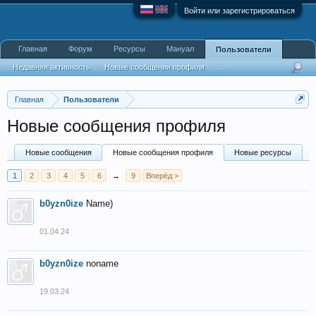
Войти или зарегистрироваться
Главная
Форум
Ресурсы
Мануал
Пользователи
Недавняя активность
Новые сообщения профиля
...
Главная
Пользователи
Новые сообщения профиля
Новые сообщения
Новые сообщения профиля
Новые ресурсы
1
2
3
4
5
6
→
9
Вперёд >
b0yzn0ize
Name)
01.04.24
b0yzn0ize
noname
19.03.24