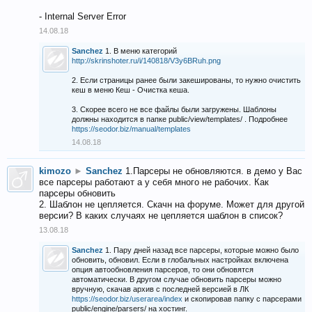
- Internal Server Error
14.08.18
Sanchez
1. В меню категорий
http://skrinshoter.ru/i/140818/V3y6BRuh.png
2. Если страницы ранее были закешированы, то нужно очистить
кеш в меню Кеш - Очистка кеша.
3. Скорее всего не все файлы были загружены. Шаблоны
должны находится в папке public/view/templates/ . Подробнее
https://seodor.biz/manual/templates
14.08.18
kimozo
►
Sanchez
1.Парсеры не обновляются. в демо у Вас
все парсеры работают а у себя много не рабочих. Как
парсеры обновить
2. Шаблон не цепляется. Скачн на форуме. Может для другой
версии? В каких случаях не цепляется шаблон в список?
13.08.18
Sanchez
1. Пару дней назад все парсеры, которые можно было
обновить, обновил. Если в глобальных настройках включена
опция автообновления парсеров, то они обновятся
автоматически. В другом случае обновить парсеры можно
вручную, скачав архив с последней версией в ЛК
https://seodor.biz/userarea/index
и скопировав папку с парсерами
public/engine/parsers/ на хостинг.