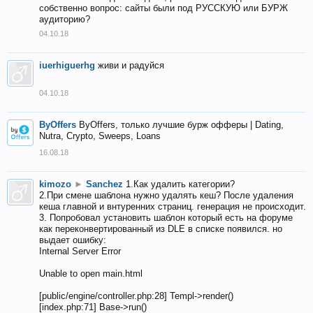
собственно вопрос: сайты были под РУССКУЮ или БУРЖ
аудиторию?
04.10.18
iuerhiguerhg
живи и радуйся
04.10.18
ByOffers
ByOffers, только лучшие бурж офферы | Dating,
Nutra, Crypto, Sweeps, Loans
16.08.18
kimozo
►
Sanchez
1.Как удалить категории?
2.При смене шаблона нужно удалять кеш? После удаления
кеша главной и внтуренних страниц. генерация не происходит.
3. Попробовал установить шаблон который есть на форуме
как переконвертированный из DLE в списке появился. но
выдает ошибку:
Internal Server Error
Unable to open main.html
[public/engine/controller.php:28] Templ->render()
[index.php:71] Base->run()