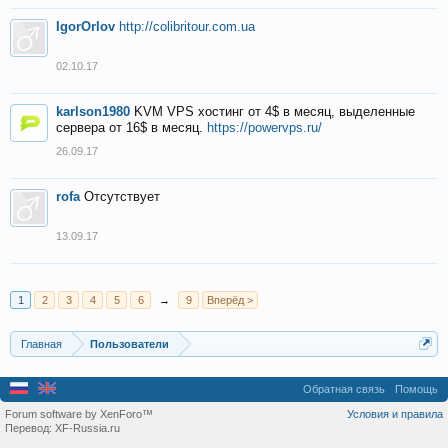
IgorOrlov
http://colibritour.com.ua
02.10.17
karlson1980
KVM VPS хостинг от 4$ в месяц, выделенные
сервера от 16$ в месяц.
https://powervps.ru/
26.09.17
rofa
Отсутствует
13.09.17
1
2
3
4
5
6
→
9
Вперёд >
Главная
Пользователи
Обратная связь
Помощь
Forum software by XenForo™
Условия и правила
Перевод:
XF-Russia.ru