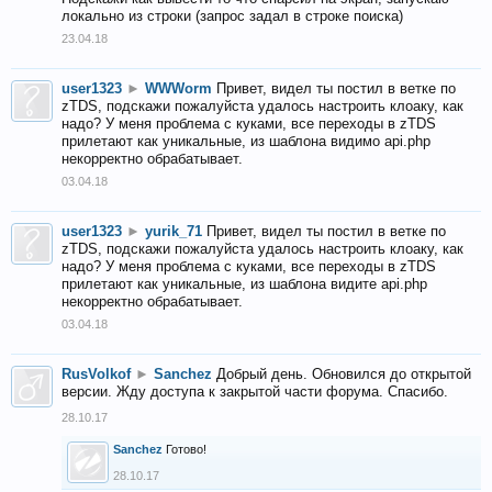
локально из строки (запрос задал в строке поиска)
23.04.18
user1323
►
WWWorm
Привет, видел ты постил в ветке по
zTDS, подскажи пожалуйста удалось настроить клоаку, как
надо? У меня проблема с куками, все переходы в zTDS
прилетают как уникальные, из шаблона видимо api.php
некорректно обрабатывает.
03.04.18
user1323
►
yurik_71
Привет, видел ты постил в ветке по
zTDS, подскажи пожалуйста удалось настроить клоаку, как
надо? У меня проблема с куками, все переходы в zTDS
прилетают как уникальные, из шаблона видите api.php
некорректно обрабатывает.
03.04.18
RusVolkof
►
Sanchez
Добрый день. Обновился до открытой
версии. Жду доступа к закрытой части форума. Спасибо.
28.10.17
Sanchez
Готово!
28.10.17