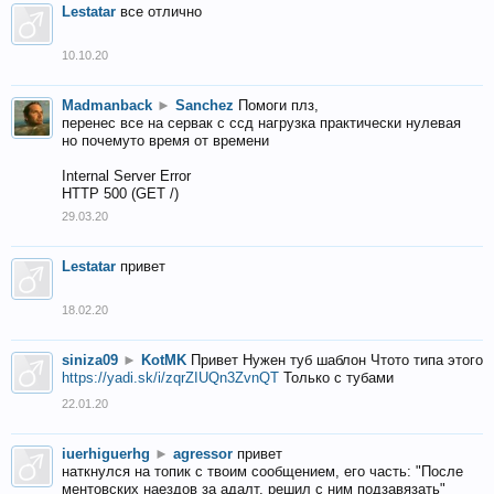
Lestatar
все отлично
10.10.20
Madmanback
►
Sanchez
Помоги плз,
перенес все на сервак с ссд нагрузка практически нулевая
но почемуто время от времени
Internal Server Error
HTTP 500 (GET /)
29.03.20
Lestatar
привет
18.02.20
siniza09
►
KotMK
Привет Нужен туб шаблон Чтото типа этого
https://yadi.sk/i/zqrZIUQn3ZvnQT
Только с тубами
22.01.20
iuerhiguerhg
►
agressor
привет
наткнулся на топик с твоим сообщением, его часть: "После
ментовских наездов за адалт, решил с ним подзавязать"