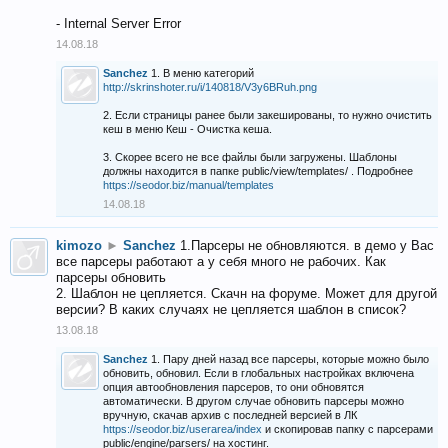
- Internal Server Error
14.08.18
Sanchez
1. В меню категорий
http://skrinshoter.ru/i/140818/V3y6BRuh.png
2. Если страницы ранее были закешированы, то нужно очистить
кеш в меню Кеш - Очистка кеша.
3. Скорее всего не все файлы были загружены. Шаблоны
должны находится в папке public/view/templates/ . Подробнее
https://seodor.biz/manual/templates
14.08.18
kimozo
►
Sanchez
1.Парсеры не обновляются. в демо у Вас
все парсеры работают а у себя много не рабочих. Как
парсеры обновить
2. Шаблон не цепляется. Скачн на форуме. Может для другой
версии? В каких случаях не цепляется шаблон в список?
13.08.18
Sanchez
1. Пару дней назад все парсеры, которые можно было
обновить, обновил. Если в глобальных настройках включена
опция автообновления парсеров, то они обновятся
автоматически. В другом случае обновить парсеры можно
вручную, скачав архив с последней версией в ЛК
https://seodor.biz/userarea/index
и скопировав папку с парсерами
public/engine/parsers/ на хостинг.