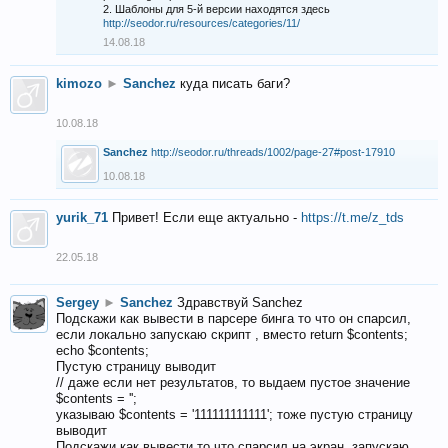
2. Шаблоны для 5-й версии находятся здесь
http://seodor.ru/resources/categories/11/
14.08.18
kimozo
►
Sanchez
куда писать баги?
10.08.18
Sanchez
http://seodor.ru/threads/1002/page-27#post-17910
10.08.18
yurik_71
Привет! Если еще актуально -
https://t.me/z_tds
22.05.18
Sergey
►
Sanchez
Здравствуй Sanchez
Подскажи как вывести в парсере бинга то что он спарсил,
если локально запускаю скрипт , вместо return $contents;
echo $contents;
Пустую страницу выводит
// даже если нет результатов, то выдаем пустое значение
$contents = '';
указываю $contents = '111111111111'; тоже пустую страницу
выводит
Подскажи как вывести то что спарсил на экран, запускаю