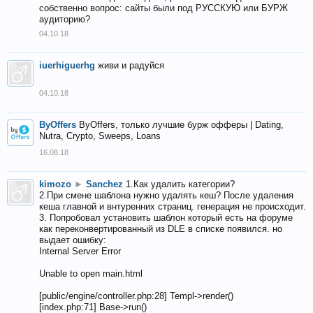
собственно вопрос: сайты были под РУССКУЮ или БУРЖ
аудиторию?
04.10.18
iuerhiguerhg
живи и радуйся
04.10.18
ByOffers
ByOffers, только лучшие бурж офферы | Dating,
Nutra, Crypto, Sweeps, Loans
16.08.18
kimozo
►
Sanchez
1.Как удалить категории?
2.При смене шаблона нужно удалять кеш? После удаления
кеша главной и внтуренних страниц. генерация не происходит.
3. Попробовал установить шаблон который есть на форуме
как переконвертированный из DLE в списке появился. но
выдает ошибку:
Internal Server Error
Unable to open main.html
[public/engine/controller.php:28] Templ->render()
[index.php:71] Base->run()