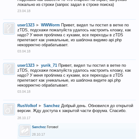
локально из строки (запрос задал в строке поиска)
23.04.18
user1323
►
WWWorm
Привет, видел ты постил в ветке по
zTDS, подскажи пожалуйста удалось настроить клоаку, как
надо? У меня проблема с куками, все переходы в zTDS
прилетают как уникальные, из шаблона видимо api.php
некорректно обрабатывает.
03.04.18
user1323
►
yurik_71
Привет, видел ты постил в ветке по
zTDS, подскажи пожалуйста удалось настроить клоаку, как
надо? У меня проблема с куками, все переходы в zTDS
прилетают как уникальные, из шаблона видите api.php
некорректно обрабатывает.
03.04.18
RusVolkof
►
Sanchez
Добрый день. Обновился до открытой
версии. Жду доступа к закрытой части форума. Спасибо.
28.10.17
Sanchez
Готово!
28.10.17