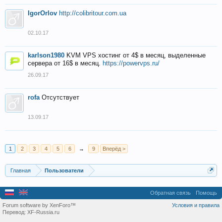
IgorOrlov
http://colibritour.com.ua
02.10.17
karlson1980
KVM VPS хостинг от 4$ в месяц, выделенные
сервера от 16$ в месяц.
https://powervps.ru/
26.09.17
rofa
Отсутствует
13.09.17
1
2
3
4
5
6
→
9
Вперёд >
Главная
Пользователи
Обратная связь
Помощь
Forum software by XenForo™
Условия и правила
Перевод:
XF-Russia.ru