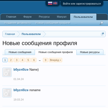
Войти или зарегистрироваться
Главная
Форум
Ресурсы
Мануал
Пользователи
Недавняя активность
Новые сообщения профиля
...
Главная
Пользователи
Новые сообщения профиля
Новые сообщения
Новые сообщения профиля
Новые ресурсы
1
2
3
4
5
6
→
9
Вперёд >
b0yzn0ize
Name)
01.04.24
b0yzn0ize
noname
19.03.24