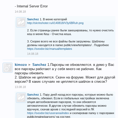
- Internal Server Error
14.08.18
Sanchez
1. В меню категорий
http://skrinshoter.ru/i/140818/V3y6BRuh.png
2. Если страницы ранее были закешированы, то нужно очистить
кеш в меню Кеш - Очистка кеша.
3. Скорее всего не все файлы были загружены. Шаблоны
должны находится в папке public/view/templates/ . Подробнее
https://seodor.biz/manual/templates
14.08.18
kimozo
►
Sanchez
1.Парсеры не обновляются. в демо у Вас
все парсеры работают а у себя много не рабочих. Как
парсеры обновить
2. Шаблон не цепляется. Скачн на форуме. Может для другой
версии? В каких случаях не цепляется шаблон в список?
13.08.18
Sanchez
1. Пару дней назад все парсеры, которые можно было
обновить, обновил. Если в глобальных настройках включена
опция автообновления парсеров, то они обновятся
автоматически. В другом случае обновить парсеры можно
вручную, скачав архив с последней версией в ЛК
https://seodor.biz/userarea/index
и скопировав папку с парсерами
public/engine/parsers/ на хостинг.