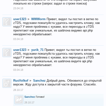
локально из строки (запрос задал в строке поиска)
23.04.18
user1323
►
WWWorm
Привет, видел ты постил в ветке по
zTDS, подскажи пожалуйста удалось настроить клоаку, как
надо? У меня проблема с куками, все переходы в zTDS
прилетают как уникальные, из шаблона видимо api.php
некорректно обрабатывает.
03.04.18
user1323
►
yurik_71
Привет, видел ты постил в ветке по
zTDS, подскажи пожалуйста удалось настроить клоаку, как
надо? У меня проблема с куками, все переходы в zTDS
прилетают как уникальные, из шаблона видите api.php
некорректно обрабатывает.
03.04.18
RusVolkof
►
Sanchez
Добрый день. Обновился до открытой
версии. Жду доступа к закрытой части форума. Спасибо.
28.10.17
Sanchez
Готово!
28.10.17