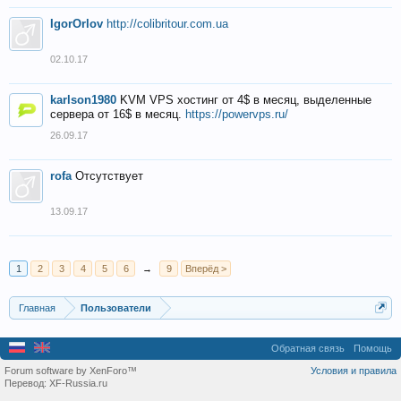
IgorOrlov
http://colibritour.com.ua
02.10.17
karlson1980
KVM VPS хостинг от 4$ в месяц, выделенные
сервера от 16$ в месяц.
https://powervps.ru/
26.09.17
rofa
Отсутствует
13.09.17
1
2
3
4
5
6
→
9
Вперёд >
Главная
Пользователи
Обратная связь
Помощь
Forum software by XenForo™
Условия и правила
Перевод:
XF-Russia.ru