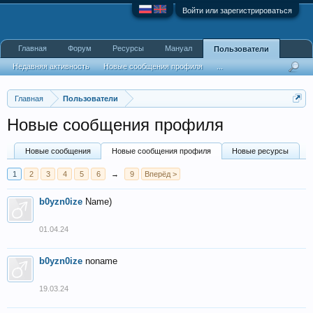
Войти или зарегистрироваться
Главная
Форум
Ресурсы
Мануал
Пользователи
Недавняя активность
Новые сообщения профиля
...
Главная
Пользователи
Новые сообщения профиля
Новые сообщения
Новые сообщения профиля
Новые ресурсы
1
2
3
4
5
6
→
9
Вперёд >
b0yzn0ize
Name)
01.04.24
b0yzn0ize
noname
19.03.24