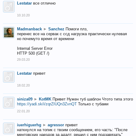
Lestatar
все отлично
10.10.20
Madmanback
►
Sanchez
Помоги плз,
перенес все на сервак с ссд нагрузка практически нулевая
но почемуто время от времени
Internal Server Error
HTTP 500 (GET /)
29.03.20
Lestatar
привет
18.02.20
siniza09
►
KotMK
Привет Нужен туб шаблон Чтото типа этого
https://yadi.sk/i/zqrZIUQn3ZvnQT
Только с тубами
22.01.20
iuerhiguerhg
►
agressor
привет
наткнулся на топик с твоим сообщением, его часть: "После
ментовских наездов за адалт, решил с ним подзавязать"