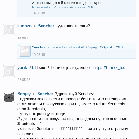
2. Шаблоны для 5-й версии находятся здесь
http://seodor.ru/resources/categories/11/
14.08.18
kimozo
►
Sanchez
куда писать баги?
10.08.18
Sanchez
http://seodor.ru/threads/1002/page-27#post-17910
10.08.18
yurik_71
Привет! Если еще актуально -
https://t.me/z_tds
22.05.18
Sergey
►
Sanchez
Здравствуй Sanchez
Подскажи как вывести в парсере бинга то что он спарсил,
если локально запускаю скрипт , вместо return $contents;
echo $contents;
Пустую страницу выводит
// даже если нет результатов, то выдаем пустое значение
$contents = '';
указываю $contents = '111111111111'; тоже пустую страницу
выводит
Подскажи как вывести то что спарсил на экран, запускаю