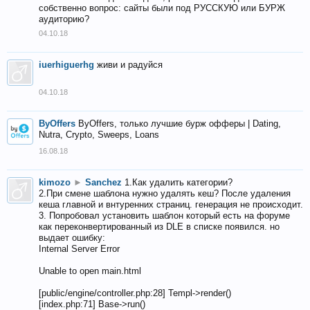
собственно вопрос: сайты были под РУССКУЮ или БУРЖ
аудиторию?
04.10.18
iuerhiguerhg
живи и радуйся
04.10.18
ByOffers
ByOffers, только лучшие бурж офферы | Dating,
Nutra, Crypto, Sweeps, Loans
16.08.18
kimozo
►
Sanchez
1.Как удалить категории?
2.При смене шаблона нужно удалять кеш? После удаления
кеша главной и внтуренних страниц. генерация не происходит.
3. Попробовал установить шаблон который есть на форуме
как переконвертированный из DLE в списке появился. но
выдает ошибку:
Internal Server Error
Unable to open main.html
[public/engine/controller.php:28] Templ->render()
[index.php:71] Base->run()