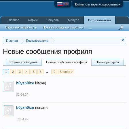
Войти или зарегистрироваться
Главная
Форум
Ресурсы
Мануал
Пользователи
Недавняя активность
Новые сообщения профиля
...
Главная
Пользователи
Новые сообщения профиля
Новые сообщения
Новые сообщения профиля
Новые ресурсы
1
2
3
4
5
6
→
9
Вперёд >
b0yzn0ize
Name)
01.04.24
b0yzn0ize
noname
19.03.24