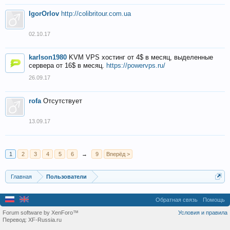
IgorOrlov
http://colibritour.com.ua
02.10.17
karlson1980
KVM VPS хостинг от 4$ в месяц, выделенные
сервера от 16$ в месяц.
https://powervps.ru/
26.09.17
rofa
Отсутствует
13.09.17
1
2
3
4
5
6
→
9
Вперёд >
Главная
Пользователи
Обратная связь
Помощь
Forum software by XenForo™
Условия и правила
Перевод:
XF-Russia.ru