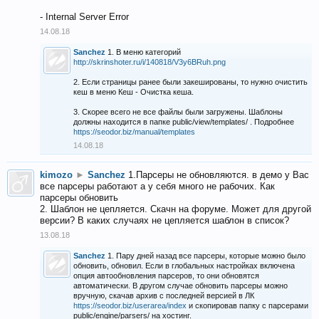
- Internal Server Error
14.08.18
Sanchez
1. В меню категорий
http://skrinshoter.ru/i/140818/V3y6BRuh.png
2. Если страницы ранее были закешированы, то нужно очистить
кеш в меню Кеш - Очистка кеша.
3. Скорее всего не все файлы были загружены. Шаблоны
должны находится в папке public/view/templates/ . Подробнее
https://seodor.biz/manual/templates
14.08.18
kimozo
►
Sanchez
1.Парсеры не обновляются. в демо у Вас
все парсеры работают а у себя много не рабочих. Как
парсеры обновить
2. Шаблон не цепляется. Скачн на форуме. Может для другой
версии? В каких случаях не цепляется шаблон в список?
13.08.18
Sanchez
1. Пару дней назад все парсеры, которые можно было
обновить, обновил. Если в глобальных настройках включена
опция автообновления парсеров, то они обновятся
автоматически. В другом случае обновить парсеры можно
вручную, скачав архив с последней версией в ЛК
https://seodor.biz/userarea/index
и скопировав папку с парсерами
public/engine/parsers/ на хостинг.