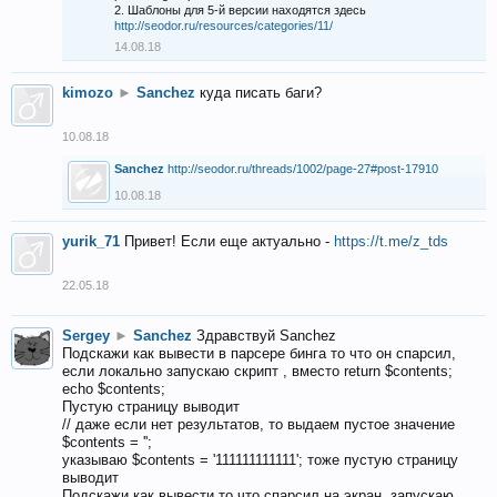
2. Шаблоны для 5-й версии находятся здесь
http://seodor.ru/resources/categories/11/
14.08.18
kimozo
►
Sanchez
куда писать баги?
10.08.18
Sanchez
http://seodor.ru/threads/1002/page-27#post-17910
10.08.18
yurik_71
Привет! Если еще актуально -
https://t.me/z_tds
22.05.18
Sergey
►
Sanchez
Здравствуй Sanchez
Подскажи как вывести в парсере бинга то что он спарсил,
если локально запускаю скрипт , вместо return $contents;
echo $contents;
Пустую страницу выводит
// даже если нет результатов, то выдаем пустое значение
$contents = '';
указываю $contents = '111111111111'; тоже пустую страницу
выводит
Подскажи как вывести то что спарсил на экран, запускаю