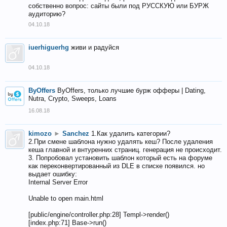
собственно вопрос: сайты были под РУССКУЮ или БУРЖ
аудиторию?
04.10.18
iuerhiguerhg
живи и радуйся
04.10.18
ByOffers
ByOffers, только лучшие бурж офферы | Dating,
Nutra, Crypto, Sweeps, Loans
16.08.18
kimozo
►
Sanchez
1.Как удалить категории?
2.При смене шаблона нужно удалять кеш? После удаления
кеша главной и внтуренних страниц. генерация не происходит.
3. Попробовал установить шаблон который есть на форуме
как переконвертированный из DLE в списке появился. но
выдает ошибку:
Internal Server Error
Unable to open main.html
[public/engine/controller.php:28] Templ->render()
[index.php:71] Base->run()