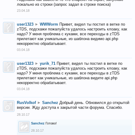
локально из строки (запрос задал в строке поиска)
23.04.18
user1323
►
WWWorm
Привет, видел ты постил в ветке по
zTDS, подскажи пожалуйста удалось настроить клоаку, как
надо? У меня проблема с куками, все переходы в zTDS
прилетают как уникальные, из шаблона видимо api.php
некорректно обрабатывает.
03.04.18
user1323
►
yurik_71
Привет, видел ты постил в ветке по
zTDS, подскажи пожалуйста удалось настроить клоаку, как
надо? У меня проблема с куками, все переходы в zTDS
прилетают как уникальные, из шаблона видите api.php
некорректно обрабатывает.
03.04.18
RusVolkof
►
Sanchez
Добрый день. Обновился до открытой
версии. Жду доступа к закрытой части форума. Спасибо.
28.10.17
Sanchez
Готово!
28.10.17