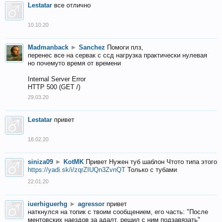
Lestatar
все отлично
10.10.20
Madmanback
►
Sanchez
Помоги плз,
перенес все на сервак с ссд нагрузка практически нулевая
но почемуто время от времени
Internal Server Error
HTTP 500 (GET /)
29.03.20
Lestatar
привет
18.02.20
siniza09
►
KotMK
Привет Нужен туб шаблон Чтото типа этого
https://yadi.sk/i/zqrZIUQn3ZvnQT
Только с тубами
22.01.20
iuerhiguerhg
►
agressor
привет
наткнулся на топик с твоим сообщением, его часть: "После
ментовских наездов за адалт, решил с ним подзавязать"