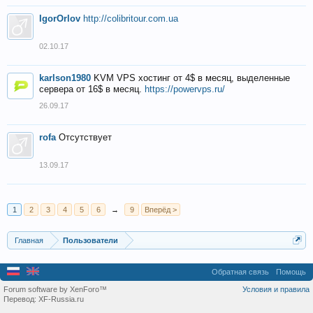
IgorOrlov
http://colibritour.com.ua
02.10.17
karlson1980
KVM VPS хостинг от 4$ в месяц, выделенные
сервера от 16$ в месяц.
https://powervps.ru/
26.09.17
rofa
Отсутствует
13.09.17
1
2
3
4
5
6
→
9
Вперёд >
Главная
Пользователи
Обратная связь
Помощь
Forum software by XenForo™
Условия и правила
Перевод:
XF-Russia.ru