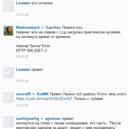
Lestatar
все отлично
10.10.20
Madmanback
►
Sanchez
Помоги плз,
перенес все на сервак с ссд нагрузка практически нулевая
но почемуто время от времени
Internal Server Error
HTTP 500 (GET /)
29.03.20
Lestatar
привет
18.02.20
siniza09
►
KotMK
Привет Нужен туб шаблон Чтото типа этого
https://yadi.sk/i/zqrZIUQn3ZvnQT
Только с тубами
22.01.20
iuerhiguerhg
►
agressor
привет
наткнулся на топик с твоим сообщением, его часть: "После
ментовских наездов за адалт, решил с ним подзавязать"