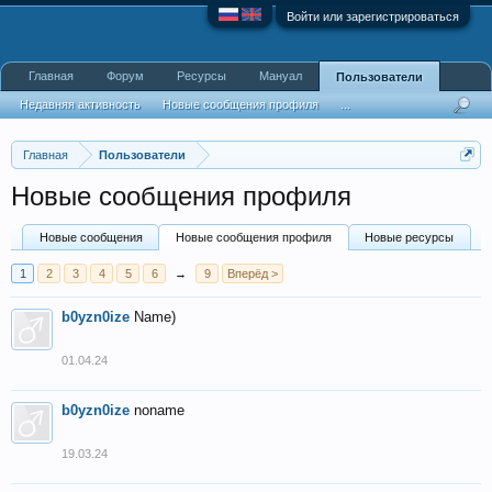
Войти или зарегистрироваться
Главная
Форум
Ресурсы
Мануал
Пользователи
Недавняя активность
Новые сообщения профиля
...
Главная
Пользователи
Новые сообщения профиля
Новые сообщения
Новые сообщения профиля
Новые ресурсы
1
2
3
4
5
6
→
9
Вперёд >
b0yzn0ize
Name)
01.04.24
b0yzn0ize
noname
19.03.24