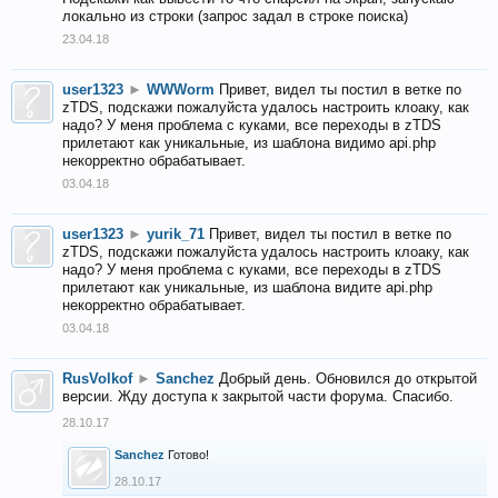
локально из строки (запрос задал в строке поиска)
23.04.18
user1323
►
WWWorm
Привет, видел ты постил в ветке по
zTDS, подскажи пожалуйста удалось настроить клоаку, как
надо? У меня проблема с куками, все переходы в zTDS
прилетают как уникальные, из шаблона видимо api.php
некорректно обрабатывает.
03.04.18
user1323
►
yurik_71
Привет, видел ты постил в ветке по
zTDS, подскажи пожалуйста удалось настроить клоаку, как
надо? У меня проблема с куками, все переходы в zTDS
прилетают как уникальные, из шаблона видите api.php
некорректно обрабатывает.
03.04.18
RusVolkof
►
Sanchez
Добрый день. Обновился до открытой
версии. Жду доступа к закрытой части форума. Спасибо.
28.10.17
Sanchez
Готово!
28.10.17