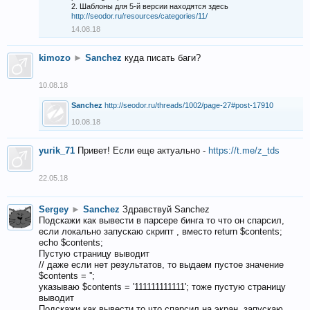
2. Шаблоны для 5-й версии находятся здесь
http://seodor.ru/resources/categories/11/
14.08.18
kimozo
►
Sanchez
куда писать баги?
10.08.18
Sanchez
http://seodor.ru/threads/1002/page-27#post-17910
10.08.18
yurik_71
Привет! Если еще актуально -
https://t.me/z_tds
22.05.18
Sergey
►
Sanchez
Здравствуй Sanchez
Подскажи как вывести в парсере бинга то что он спарсил,
если локально запускаю скрипт , вместо return $contents;
echo $contents;
Пустую страницу выводит
// даже если нет результатов, то выдаем пустое значение
$contents = '';
указываю $contents = '111111111111'; тоже пустую страницу
выводит
Подскажи как вывести то что спарсил на экран, запускаю