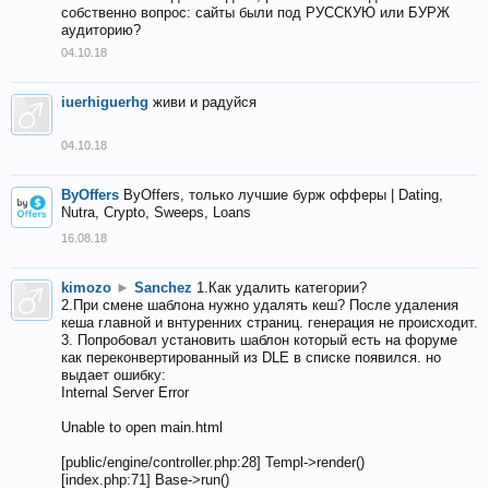
собственно вопрос: сайты были под РУССКУЮ или БУРЖ
аудиторию?
04.10.18
iuerhiguerhg
живи и радуйся
04.10.18
ByOffers
ByOffers, только лучшие бурж офферы | Dating,
Nutra, Crypto, Sweeps, Loans
16.08.18
kimozo
►
Sanchez
1.Как удалить категории?
2.При смене шаблона нужно удалять кеш? После удаления
кеша главной и внтуренних страниц. генерация не происходит.
3. Попробовал установить шаблон который есть на форуме
как переконвертированный из DLE в списке появился. но
выдает ошибку:
Internal Server Error
Unable to open main.html
[public/engine/controller.php:28] Templ->render()
[index.php:71] Base->run()