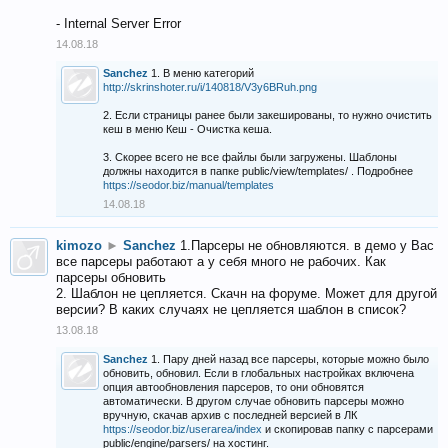
- Internal Server Error
14.08.18
Sanchez
1. В меню категорий
http://skrinshoter.ru/i/140818/V3y6BRuh.png
2. Если страницы ранее были закешированы, то нужно очистить
кеш в меню Кеш - Очистка кеша.
3. Скорее всего не все файлы были загружены. Шаблоны
должны находится в папке public/view/templates/ . Подробнее
https://seodor.biz/manual/templates
14.08.18
kimozo
►
Sanchez
1.Парсеры не обновляются. в демо у Вас
все парсеры работают а у себя много не рабочих. Как
парсеры обновить
2. Шаблон не цепляется. Скачн на форуме. Может для другой
версии? В каких случаях не цепляется шаблон в список?
13.08.18
Sanchez
1. Пару дней назад все парсеры, которые можно было
обновить, обновил. Если в глобальных настройках включена
опция автообновления парсеров, то они обновятся
автоматически. В другом случае обновить парсеры можно
вручную, скачав архив с последней версией в ЛК
https://seodor.biz/userarea/index
и скопировав папку с парсерами
public/engine/parsers/ на хостинг.