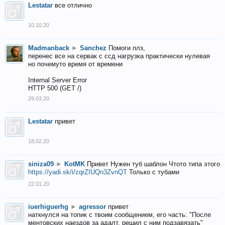
Lestatar
все отлично
10.10.20
Madmanback
►
Sanchez
Помоги плз,
перенес все на сервак с ссд нагрузка практически нулевая
но почемуто время от времени
Internal Server Error
HTTP 500 (GET /)
29.03.20
Lestatar
привет
18.02.20
siniza09
►
KotMK
Привет Нужен туб шаблон Чтото типа этого
https://yadi.sk/i/zqrZIUQn3ZvnQT
Только с тубами
22.01.20
iuerhiguerhg
►
agressor
привет
наткнулся на топик с твоим сообщением, его часть: "После
ментовских наездов за адалт, решил с ним подзавязать"