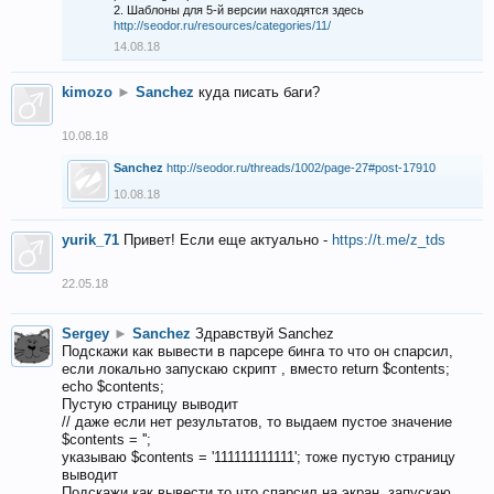
2. Шаблоны для 5-й версии находятся здесь
http://seodor.ru/resources/categories/11/
14.08.18
kimozo
►
Sanchez
куда писать баги?
10.08.18
Sanchez
http://seodor.ru/threads/1002/page-27#post-17910
10.08.18
yurik_71
Привет! Если еще актуально -
https://t.me/z_tds
22.05.18
Sergey
►
Sanchez
Здравствуй Sanchez
Подскажи как вывести в парсере бинга то что он спарсил,
если локально запускаю скрипт , вместо return $contents;
echo $contents;
Пустую страницу выводит
// даже если нет результатов, то выдаем пустое значение
$contents = '';
указываю $contents = '111111111111'; тоже пустую страницу
выводит
Подскажи как вывести то что спарсил на экран, запускаю