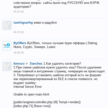
собственно вопрос: сайты были под РУССКУЮ или БУРЖ
аудиторию?
04.10.18
iuerhiguerhg
живи и радуйся
04.10.18
ByOffers
ByOffers, только лучшие бурж офферы | Dating,
Nutra, Crypto, Sweeps, Loans
16.08.18
kimozo
►
Sanchez
1.Как удалить категории?
2.При смене шаблона нужно удалять кеш? После удаления
кеша главной и внтуренних страниц. генерация не происходит.
3. Попробовал установить шаблон который есть на форуме
как переконвертированный из DLE в списке появился. но
выдает ошибку:
Internal Server Error
Unable to open main.html
[public/engine/controller.php:28] Templ->render()
[index.php:71] Base->run()