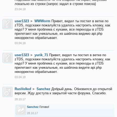
локально из строки (запрос задал в строке поиска)
23.04.18
user1323
►
WWWorm
Привет, видел ты постил в ветке по
zTDS, подскажи пожалуйста удалось настроить клоаку, как
надо? У меня проблема с куками, все переходы в zTDS
прилетают как уникальные, из шаблона видимо api.php
некорректно обрабатывает.
03.04.18
user1323
►
yurik_71
Привет, видел ты постил в ветке по
zTDS, подскажи пожалуйста удалось настроить клоаку, как
надо? У меня проблема с куками, все переходы в zTDS
прилетают как уникальные, из шаблона видите api.php
некорректно обрабатывает.
03.04.18
RusVolkof
►
Sanchez
Добрый день. Обновился до открытой
версии. Жду доступа к закрытой части форума. Спасибо.
28.10.17
Sanchez
Готово!
28.10.17