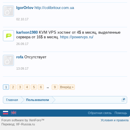
IgorOrlov
http://colibritour.com.ua
02.10.17
karlson1980
KVM VPS хостинг от 4$ в месяц, выделенные
сервера от 16$ в месяц.
https://powervps.ru/
26.09.17
rofa
Отсутствует
13.09.17
1
2
3
4
5
6
→
9
Вперёд >
Главная
Пользователи
Обратная связь
Помощь
Forum software by XenForo™
Условия и правила
Перевод:
XF-Russia.ru