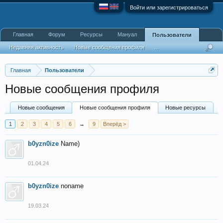
Войти или зарегистрироваться
Главная
Форум
Ресурсы
Мануал
Пользователи
Недавняя активность
Новые сообщения профиля
...
Главная
Пользователи
Новые сообщения профиля
Новые сообщения
Новые сообщения профиля
Новые ресурсы
1
2
3
4
5
6
→
9
Вперёд >
b0yzn0ize
Name)
01.04.24
b0yzn0ize
noname
19.03.24