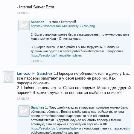
- Internal Server Error
14.08.18
Sanchez
1. В меню категорий
http://skrinshoter.ru/i/140818/V3y6BRuh.png
2. Если страницы ранее были закешированы, то нужно очистить
кеш в меню Кеш - Очистка кеша.
3. Скорее всего не все файлы были загружены. Шаблоны
должны находится в папке public/view/templates/ . Подробнее
https://seodor.biz/manual/templates
14.08.18
kimozo
►
Sanchez
1.Парсеры не обновляются. в демо у Вас
все парсеры работают а у себя много не рабочих. Как
парсеры обновить
2. Шаблон не цепляется. Скачн на форуме. Может для другой
версии? В каких случаях не цепляется шаблон в список?
13.08.18
Sanchez
1. Пару дней назад все парсеры, которые можно было
обновить, обновил. Если в глобальных настройках включена
опция автообновления парсеров, то они обновятся
автоматически. В другом случае обновить парсеры можно
вручную, скачав архив с последней версией в ЛК
https://seodor.biz/userarea/index
и скопировав папку с парсерами
public/engine/parsers/ на хостинг.