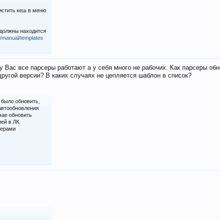
истить кеш в меню
 должны находится
iz/manual/templates
у Вас все парсеры работают а у себя много не рабочих. Как парсеры об
ругой версии? В каких случаях не цепляется шаблон в список?
 было обновить,
 автообновления
чае обновить
ией в ЛК
серами