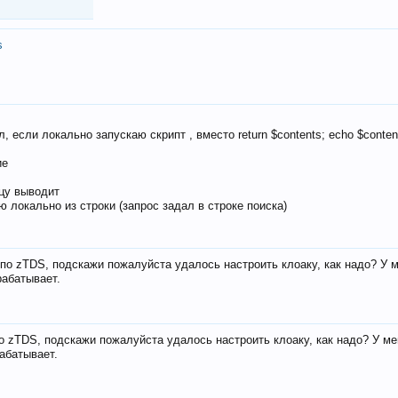
s
, если локально запускаю скрипт , вместо return $contents; echo $conten
ие
ицу выводит
ю локально из строки (запрос задал в строке поиска)
е по zTDS, подскажи пожалуйста удалось настроить клоаку, как надо? У 
рабатывает.
по zTDS, подскажи пожалуйста удалось настроить клоаку, как надо? У м
рабатывает.