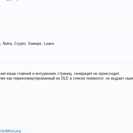
 Nutra, Crypto, Sweeps, Loans
ия кеша главной и внтуренних страниц. генерация не происходит.
ме как переконвертированный из DLE в списке появился. но выдает оши
18/V3y6BRuh.png