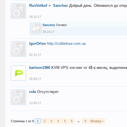
RusVolkof
►
Sanchez
Добрый день. Обновился до откр
28.10.17
Sanchez
Готово!
28.10.17
IgorOrlov
http://colibritour.com.ua
02.10.17
karlson1980
KVM VPS хостинг от 4$ в месяц, выделенн
26.09.17
rofa
Отсутствует
13.09.17
Страница 1 из 9
1
2
3
4
5
6
→
9
Вперёд >