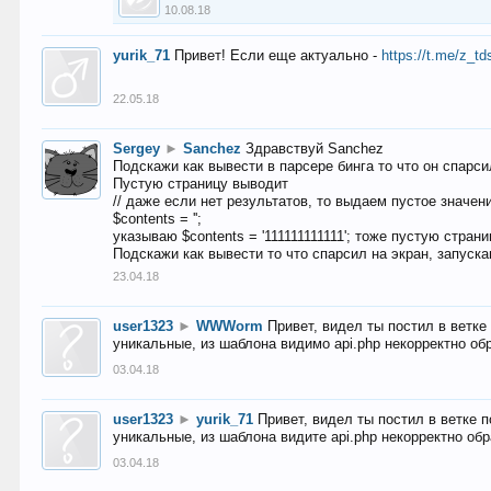
10.08.18
yurik_71
Привет! Если еще актуально -
https://t.me/z_td
22.05.18
Sergey
►
Sanchez
Здравствуй Sanchez
Подскажи как вывести в парсере бинга то что он спарсил
Пустую страницу выводит
// даже если нет результатов, то выдаем пустое значен
$contents = '';
указываю $contents = '111111111111'; тоже пустую стран
Подскажи как вывести то что спарсил на экран, запуска
23.04.18
user1323
►
WWWorm
Привет, видел ты постил в ветк
уникальные, из шаблона видимо api.php некорректно об
03.04.18
user1323
►
yurik_71
Привет, видел ты постил в ветке 
уникальные, из шаблона видите api.php некорректно об
03.04.18