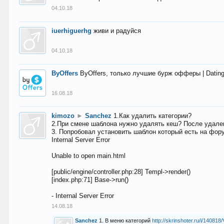
04.10.18
iuerhiguerhg
живи и радуйся
04.10.18
ByOffers
ByOffers, только лучшие бурж офферы | Dating,
16.08.18
kimozo
►
Sanchez
1.Как удалить категории?
2.При смене шаблона нужно удалять кеш? После удален
3. Попробовал установить шаблон который есть на фору
Internal Server Error
Unable to open main.html
[public/engine/controller.php:28] Templ->render()
[index.php:71] Base->run()
- Internal Server Error
14.08.18
Sanchez
1. В меню категорий
http://skrinshoter.ru/i/1408