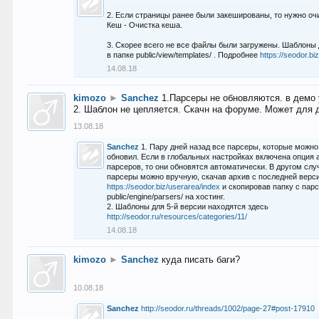
2. Если страницы ранее были закешированы, то нужно оч
Кеш - Очистка кеша.
3. Скорее всего не все файлы были загружены. Шаблоны
в папке public/view/templates/ . Подробнее
https://seodor.b
14.08.18
kimozo
►
Sanchez
1.Парсеры не обновляются. в демо 
2. Шаблон не цепляется. Скачн на форуме. Может для д
13.08.18
Sanchez
1. Пару дней назад все парсеры, которые можно
обновил. Если в глобальных настройках включена опция
парсеров, то они обновятся автоматически. В другом слу
парсеры можно вручную, скачав архив с последней верс
https://seodor.biz/userarea/index
и скопировав папку с пар
public/engine/parsers/ на хостинг.
2. Шаблоны для 5-й версии находятся здесь
http://seodor.ru/resources/categories/11/
14.08.18
kimozo
►
Sanchez
куда писать баги?
10.08.18
Sanchez
http://seodor.ru/threads/1002/page-27#post-17910