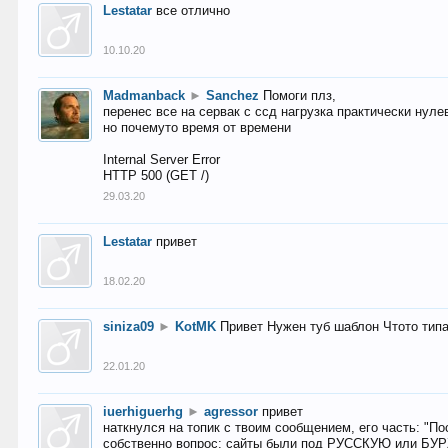
Lestatar
все отлично
10.10.20
Madmanback
►
Sanchez
Помоги плз,
перенес все на сервак с ссд нагрузка практически нуле
но почемуто время от времени
Internal Server Error
HTTP 500 (GET /)
29.03.20
Lestatar
привет
18.02.20
siniza09
►
KotMK
Привет Нужен туб шаблон Чтото тип
22.01.20
iuerhiguerhg
►
agressor
привет
наткнулся на топик с твоим сообщением, его часть: "П
собственно вопрос: сайты были под РУССКУЮ или БУ