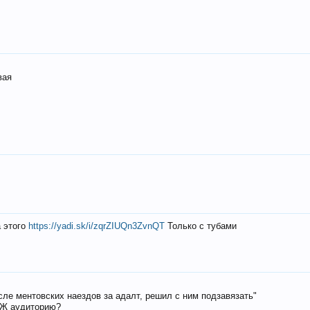
вая
а этого
https://yadi.sk/i/zqrZIUQn3ZvnQT
Только с тубами
осле ментовских наездов за адалт, решил с ним подзавязать"
РЖ аудиторию?