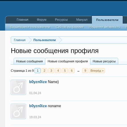
Главная
Форум
Ресурсы
Мануал
Пользователи
Выдающиеся пользователи
Сейчас на форуме
Недавняя активность
Главная
Пользователи
Новые сообщения профиля
Новые сообщения
Новые сообщения профиля
Новые ресурсы
Страница 1 из 9
1
2
3
4
5
6
→
9
Вперёд >
b0yzn0ize
Name)
01.04.24
b0yzn0ize
noname
19.03.24