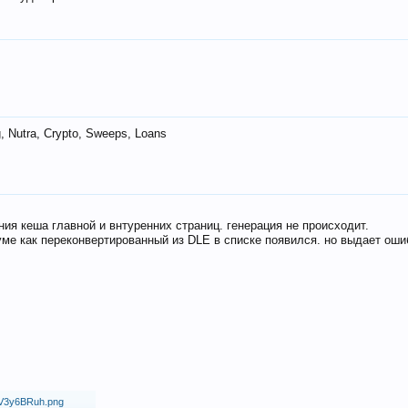
 Nutra, Crypto, Sweeps, Loans
ия кеша главной и внтуренних страниц. генерация не происходит.
ме как переконвертированный из DLE в списке появился. но выдает оши
18/V3y6BRuh.png