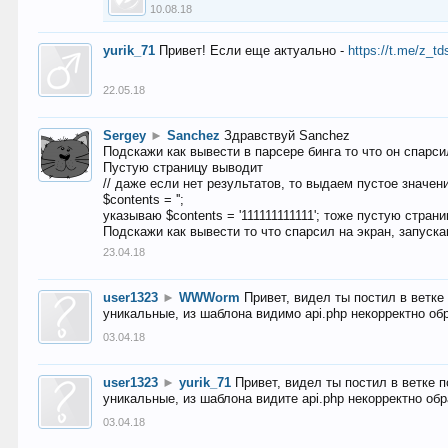
10.08.18
yurik_71
Привет! Если еще актуально -
https://t.me/z_td
22.05.18
Sergey
►
Sanchez
Здравствуй Sanchez
Подскажи как вывести в парсере бинга то что он спарсил
Пустую страницу выводит
// даже если нет результатов, то выдаем пустое значен
$contents = '';
указываю $contents = '111111111111'; тоже пустую стран
Подскажи как вывести то что спарсил на экран, запуска
23.04.18
user1323
►
WWWorm
Привет, видел ты постил в ветк
уникальные, из шаблона видимо api.php некорректно об
03.04.18
user1323
►
yurik_71
Привет, видел ты постил в ветке 
уникальные, из шаблона видите api.php некорректно об
03.04.18