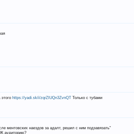
вая
а этого
https://yadi.sk/i/zqrZIUQn3ZvnQT
Только с тубами
осле ментовских наездов за адалт, решил с ним подзавязать"
РЖ аудиторию?