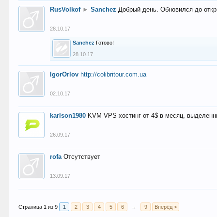
RusVolkof
►
Sanchez
Добрый день. Обновился до откр
28.10.17
Sanchez
Готово!
28.10.17
IgorOrlov
http://colibritour.com.ua
02.10.17
karlson1980
KVM VPS хостинг от 4$ в месяц, выделенн
26.09.17
rofa
Отсутствует
13.09.17
Страница 1 из 9
1
2
3
4
5
6
→
9
Вперёд >