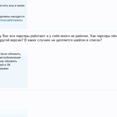
истить кеш в меню
 должны находится
iz/manual/templates
у Вас все парсеры работают а у себя много не рабочих. Как парсеры об
ругой версии? В каких случаях не цепляется шаблон в список?
 было обновить,
 автообновления
чае обновить
ией в ЛК
серами