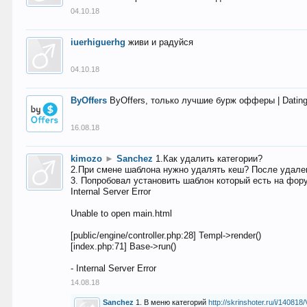
04.10.18
iuerhiguerhg
живи и радуйся
04.10.18
ByOffers
ByOffers, только лучшие бурж офферы | Dating,
16.08.18
kimozo
►
Sanchez
1.Как удалить категории?
2.При смене шаблона нужно удалять кеш? После удален
3. Попробовал установить шаблон который есть на фору
Internal Server Error
Unable to open main.html
[public/engine/controller.php:28] Templ->render()
[index.php:71] Base->run()
- Internal Server Error
14.08.18
Sanchez
1. В меню категорий
http://skrinshoter.ru/i/1408