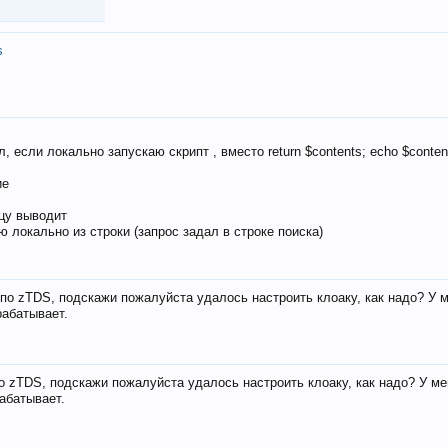
s
, если локально запускаю скрипт , вместо return $contents; echo $conten
ие
ицу выводит
ю локально из строки (запрос задал в строке поиска)
е по zTDS, подскажи пожалуйста удалось настроить клоаку, как надо? У 
рабатывает.
по zTDS, подскажи пожалуйста удалось настроить клоаку, как надо? У м
рабатывает.