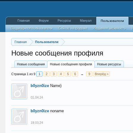
Главная
Форум
Ресурсы
Мануал
Пользователи
Выдающиеся пользователи
Сейчас на форуме
Недавняя активность
Главная
Пользователи
Новые сообщения профиля
Новые сообщения
Новые сообщения профиля
Новые ресурсы
Страница 1 из 9
1
2
3
4
5
6
→
9
Вперёд >
b0yzn0ize
Name)
01.04.24
b0yzn0ize
noname
19.03.24