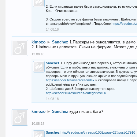
2. Если страницы ранее были закешированы, то нужно оч
Кеш - Очистка кеша.
3. Скорее всего не все файлы были загружены. Шаблоны
в папке public/view/templates/ . Подробнее
https://seodor.b
14.08.18
kimozo
►
Sanchez
1.Парсеры не обновляются. в демо 
2. Шаблон не цепляется. Скачн на форуме. Может для д
13.08.18
Sanchez
1. Пару дней назад все парсеры, которые можно
обновил. Если в глобальных настройках включена опция
парсеров, то они обновятся автоматически. В другом слу
парсеры можно вручную, скачав архив с последней верс
https://seodor.biz/userarea/index
и скопировав папку с пар
public/engine/parsers/ на хостинг.
2. Шаблоны для 5-й версии находятся здесь
http://seodor.ru/resources/categories/11/
14.08.18
kimozo
►
Sanchez
куда писать баги?
10.08.18
Sanchez
http://seodor.ru/threads/1002/page-27#post-17910