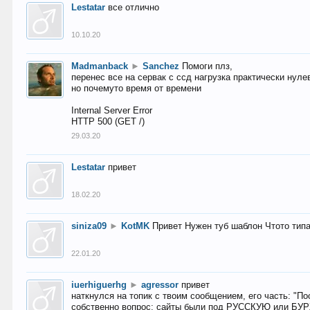
Lestatar
все отлично
10.10.20
Madmanback
►
Sanchez
Помоги плз,
перенес все на сервак с ссд нагрузка практически нуле
но почемуто время от времени
Internal Server Error
HTTP 500 (GET /)
29.03.20
Lestatar
привет
18.02.20
siniza09
►
KotMK
Привет Нужен туб шаблон Чтото тип
22.01.20
iuerhiguerhg
►
agressor
привет
наткнулся на топик с твоим сообщением, его часть: "П
собственно вопрос: сайты были под РУССКУЮ или БУ