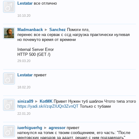
Lestatar
все отлично
10.10.20
Madmanback
►
Sanchez
Помоги плз,
перенес все на сервак с ссд нагрузка практически нулевая
но почемуто время от времени
Internal Server Error
HTTP 500 (GET /)
29.03.20
Lestatar
привет
18.02.20
siniza09
►
KotMK
Привет Нужен туб шаблон Чтото типа этого
https://yadi.sk/i/zqrZIUQn3ZvnQT
Только с тубами
22.01.20
iuerhiguerhg
►
agressor
привет
наткнулся на топик с твоим сообщением, его часть: "После
ментовских наездов за адалт, решил с ним подзавязать"