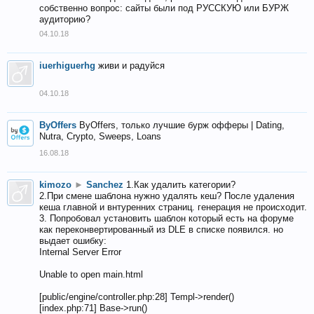
собственно вопрос: сайты были под РУССКУЮ или БУРЖ
аудиторию?
04.10.18
iuerhiguerhg
живи и радуйся
04.10.18
ByOffers
ByOffers, только лучшие бурж офферы | Dating,
Nutra, Crypto, Sweeps, Loans
16.08.18
kimozo
►
Sanchez
1.Как удалить категории?
2.При смене шаблона нужно удалять кеш? После удаления
кеша главной и внтуренних страниц. генерация не происходит.
3. Попробовал установить шаблон который есть на форуме
как переконвертированный из DLE в списке появился. но
выдает ошибку:
Internal Server Error
Unable to open main.html
[public/engine/controller.php:28] Templ->render()
[index.php:71] Base->run()