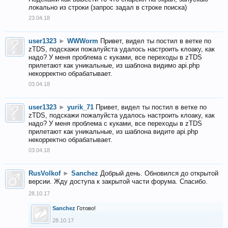
локально из строки (запрос задал в строке поиска)
23.04.18
user1323
►
WWWorm
Привет, видел ты постил в ветке по
zTDS, подскажи пожалуйста удалось настроить клоаку, как
надо? У меня проблема с куками, все переходы в zTDS
прилетают как уникальные, из шаблона видимо api.php
некорректно обрабатывает.
03.04.18
user1323
►
yurik_71
Привет, видел ты постил в ветке по
zTDS, подскажи пожалуйста удалось настроить клоаку, как
надо? У меня проблема с куками, все переходы в zTDS
прилетают как уникальные, из шаблона видите api.php
некорректно обрабатывает.
03.04.18
RusVolkof
►
Sanchez
Добрый день. Обновился до открытой
версии. Жду доступа к закрытой части форума. Спасибо.
28.10.17
Sanchez
Готово!
28.10.17