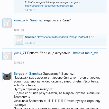
2. Шаблоны для 5-й версии находятся здесь
http://seodor.ru/resources/categories/11/
14.08.18
kimozo
►
Sanchez
куда писать баги?
10.08.18
Sanchez
http://seodor.ru/threads/1002/page-27#post-17910
10.08.18
yurik_71
Привет! Если еще актуально -
https://t.me/z_tds
22.05.18
Sergey
►
Sanchez
Здравствуй Sanchez
Подскажи как вывести в парсере бинга то что он спарсил,
если локально запускаю скрипт , вместо return $contents;
echo $contents;
Пустую страницу выводит
// даже если нет результатов, то выдаем пустое значение
$contents = '';
указываю $contents = '111111111111'; тоже пустую страницу
выводит
Подскажи как вывести то что спарсил на экран, запускаю