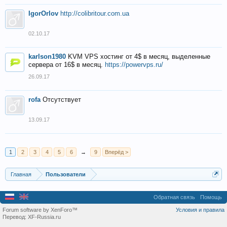
IgorOrlov
http://colibritour.com.ua
02.10.17
karlson1980
KVM VPS хостинг от 4$ в месяц, выделенные
сервера от 16$ в месяц.
https://powervps.ru/
26.09.17
rofa
Отсутствует
13.09.17
1
2
3
4
5
6
→
9
Вперёд >
Главная
Пользователи
Обратная связь
Помощь
Forum software by XenForo™
Условия и правила
Перевод:
XF-Russia.ru