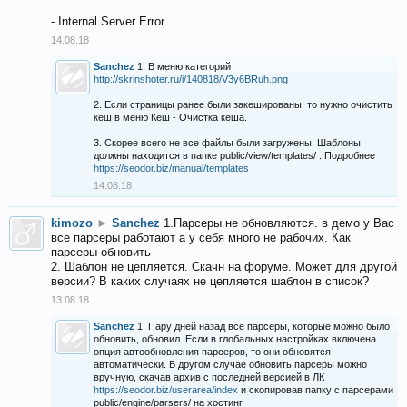
- Internal Server Error
14.08.18
Sanchez
1. В меню категорий
http://skrinshoter.ru/i/140818/V3y6BRuh.png
2. Если страницы ранее были закешированы, то нужно очистить
кеш в меню Кеш - Очистка кеша.
3. Скорее всего не все файлы были загружены. Шаблоны
должны находится в папке public/view/templates/ . Подробнее
https://seodor.biz/manual/templates
14.08.18
kimozo
►
Sanchez
1.Парсеры не обновляются. в демо у Вас
все парсеры работают а у себя много не рабочих. Как
парсеры обновить
2. Шаблон не цепляется. Скачн на форуме. Может для другой
версии? В каких случаях не цепляется шаблон в список?
13.08.18
Sanchez
1. Пару дней назад все парсеры, которые можно было
обновить, обновил. Если в глобальных настройках включена
опция автообновления парсеров, то они обновятся
автоматически. В другом случае обновить парсеры можно
вручную, скачав архив с последней версией в ЛК
https://seodor.biz/userarea/index
и скопировав папку с парсерами
public/engine/parsers/ на хостинг.