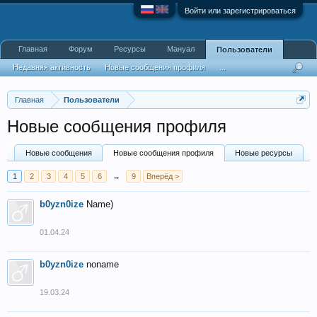
Войти или зарегистрироваться
Главная
Форум
Ресурсы
Мануал
Пользователи
Недавняя активность
Новые сообщения профиля
...
Главная
Пользователи
Новые сообщения профиля
Новые сообщения
Новые сообщения профиля
Новые ресурсы
1
2
3
4
5
6
→
9
Вперёд >
b0yzn0ize
Name)
01.04.24
b0yzn0ize
noname
19.03.24