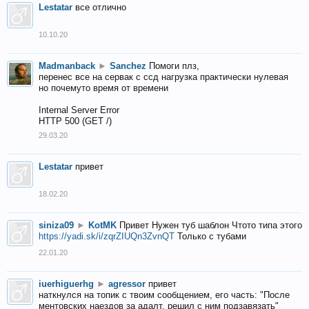
Lestatar
все отлично
10.10.20
Madmanback
►
Sanchez
Помоги плз,
перенес все на сервак с ссд нагрузка практически нулевая
но почемуто время от времени
Internal Server Error
HTTP 500 (GET /)
29.03.20
Lestatar
привет
18.02.20
siniza09
►
KotMK
Привет Нужен туб шаблон Чтото типа этого
https://yadi.sk/i/zqrZIUQn3ZvnQT
Только с тубами
22.01.20
iuerhiguerhg
►
agressor
привет
наткнулся на топик с твоим сообщением, его часть: "После
ментовских наездов за адалт, решил с ним подзавязать"