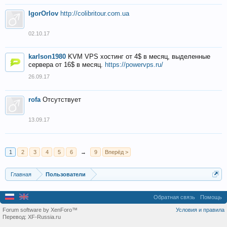
IgorOrlov
http://colibritour.com.ua
02.10.17
karlson1980
KVM VPS хостинг от 4$ в месяц, выделенные
сервера от 16$ в месяц.
https://powervps.ru/
26.09.17
rofa
Отсутствует
13.09.17
1
2
3
4
5
6
→
9
Вперёд >
Главная
Пользователи
Обратная связь
Помощь
Forum software by XenForo™
Условия и правила
Перевод:
XF-Russia.ru