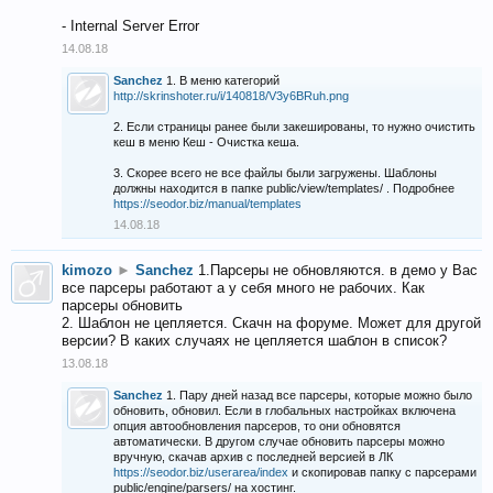
- Internal Server Error
14.08.18
Sanchez
1. В меню категорий
http://skrinshoter.ru/i/140818/V3y6BRuh.png
2. Если страницы ранее были закешированы, то нужно очистить
кеш в меню Кеш - Очистка кеша.
3. Скорее всего не все файлы были загружены. Шаблоны
должны находится в папке public/view/templates/ . Подробнее
https://seodor.biz/manual/templates
14.08.18
kimozo
►
Sanchez
1.Парсеры не обновляются. в демо у Вас
все парсеры работают а у себя много не рабочих. Как
парсеры обновить
2. Шаблон не цепляется. Скачн на форуме. Может для другой
версии? В каких случаях не цепляется шаблон в список?
13.08.18
Sanchez
1. Пару дней назад все парсеры, которые можно было
обновить, обновил. Если в глобальных настройках включена
опция автообновления парсеров, то они обновятся
автоматически. В другом случае обновить парсеры можно
вручную, скачав архив с последней версией в ЛК
https://seodor.biz/userarea/index
и скопировав папку с парсерами
public/engine/parsers/ на хостинг.