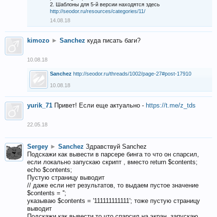
2. Шаблоны для 5-й версии находятся здесь
http://seodor.ru/resources/categories/11/
14.08.18
kimozo
►
Sanchez
куда писать баги?
10.08.18
Sanchez
http://seodor.ru/threads/1002/page-27#post-17910
10.08.18
yurik_71
Привет! Если еще актуально -
https://t.me/z_tds
22.05.18
Sergey
►
Sanchez
Здравствуй Sanchez
Подскажи как вывести в парсере бинга то что он спарсил,
если локально запускаю скрипт , вместо return $contents;
echo $contents;
Пустую страницу выводит
// даже если нет результатов, то выдаем пустое значение
$contents = '';
указываю $contents = '111111111111'; тоже пустую страницу
выводит
Подскажи как вывести то что спарсил на экран, запускаю