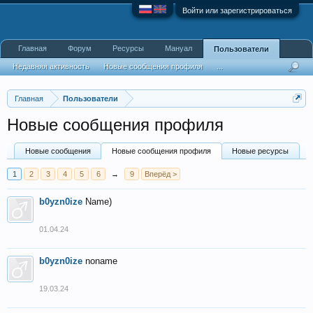
Войти или зарегистрироваться
Главная
Форум
Ресурсы
Мануал
Пользователи
Недавняя активность
Новые сообщения профиля
...
Главная
Пользователи
Новые сообщения профиля
Новые сообщения
Новые сообщения профиля
Новые ресурсы
1
2
3
4
5
6
→
9
Вперёд >
b0yzn0ize
Name)
01.04.24
b0yzn0ize
noname
19.03.24