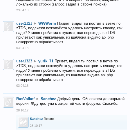
локально из строки (запрос задал в строке поиска)
23.04.18
user1323
►
WWWorm
Привет, видел ты постил в ветке по
zTDS, подскажи пожалуйста удалось настроить клоаку, как
надо? У меня проблема с куками, все переходы в zTDS
прилетают как уникальные, из шаблона видимо api.php
некорректно обрабатывает.
03.04.18
user1323
►
yurik_71
Привет, видел ты постил в ветке по
zTDS, подскажи пожалуйста удалось настроить клоаку, как
надо? У меня проблема с куками, все переходы в zTDS
прилетают как уникальные, из шаблона видите api.php
некорректно обрабатывает.
03.04.18
RusVolkof
►
Sanchez
Добрый день. Обновился до открытой
версии. Жду доступа к закрытой части форума. Спасибо.
28.10.17
Sanchez
Готово!
28.10.17