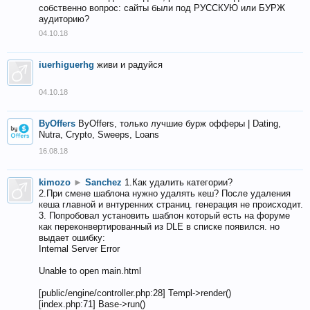
собственно вопрос: сайты были под РУССКУЮ или БУРЖ
аудиторию?
04.10.18
iuerhiguerhg
живи и радуйся
04.10.18
ByOffers
ByOffers, только лучшие бурж офферы | Dating,
Nutra, Crypto, Sweeps, Loans
16.08.18
kimozo
►
Sanchez
1.Как удалить категории?
2.При смене шаблона нужно удалять кеш? После удаления
кеша главной и внтуренних страниц. генерация не происходит.
3. Попробовал установить шаблон который есть на форуме
как переконвертированный из DLE в списке появился. но
выдает ошибку:
Internal Server Error
Unable to open main.html
[public/engine/controller.php:28] Templ->render()
[index.php:71] Base->run()