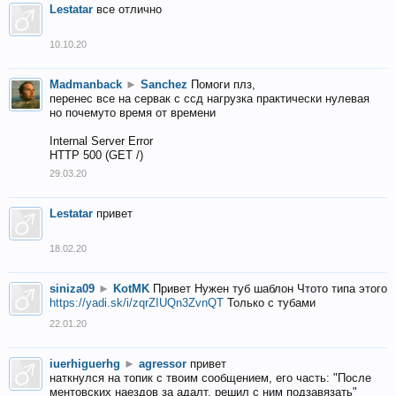
Lestatar
все отлично
10.10.20
Madmanback
►
Sanchez
Помоги плз,
перенес все на сервак с ссд нагрузка практически нулевая
но почемуто время от времени
Internal Server Error
HTTP 500 (GET /)
29.03.20
Lestatar
привет
18.02.20
siniza09
►
KotMK
Привет Нужен туб шаблон Чтото типа этого
https://yadi.sk/i/zqrZIUQn3ZvnQT
Только с тубами
22.01.20
iuerhiguerhg
►
agressor
привет
наткнулся на топик с твоим сообщением, его часть: "После
ментовских наездов за адалт, решил с ним подзавязать"