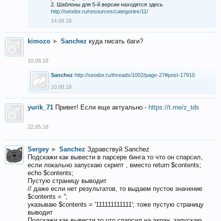
2. Шаблоны для 5-й версии находятся здесь
http://seodor.ru/resources/categories/11/
14.08.18
kimozo
►
Sanchez
куда писать баги?
10.08.18
Sanchez
http://seodor.ru/threads/1002/page-27#post-17910
10.08.18
yurik_71
Привет! Если еще актуально -
https://t.me/z_tds
22.05.18
Sergey
►
Sanchez
Здравствуй Sanchez
Подскажи как вывести в парсере бинга то что он спарсил,
если локально запускаю скрипт , вместо return $contents;
echo $contents;
Пустую страницу выводит
// даже если нет результатов, то выдаем пустое значение
$contents = '';
указываю $contents = '111111111111'; тоже пустую страницу
выводит
Подскажи как вывести то что спарсил на экран, запускаю