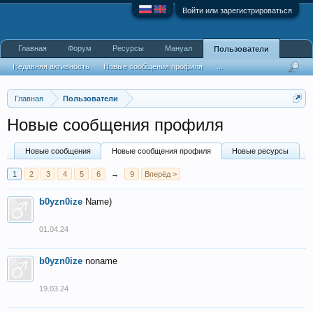
Войти или зарегистрироваться
Главная
Форум
Ресурсы
Мануал
Пользователи
Недавняя активность
Новые сообщения профиля
...
Главная
Пользователи
Новые сообщения профиля
Новые сообщения
Новые сообщения профиля
Новые ресурсы
1
2
3
4
5
6
→
9
Вперёд >
b0yzn0ize
Name)
01.04.24
b0yzn0ize
noname
19.03.24