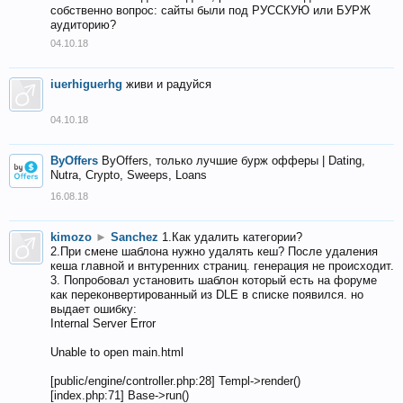
собственно вопрос: сайты были под РУССКУЮ или БУРЖ
аудиторию?
04.10.18
iuerhiguerhg
живи и радуйся
04.10.18
ByOffers
ByOffers, только лучшие бурж офферы | Dating,
Nutra, Crypto, Sweeps, Loans
16.08.18
kimozo
►
Sanchez
1.Как удалить категории?
2.При смене шаблона нужно удалять кеш? После удаления
кеша главной и внтуренних страниц. генерация не происходит.
3. Попробовал установить шаблон который есть на форуме
как переконвертированный из DLE в списке появился. но
выдает ошибку:
Internal Server Error
Unable to open main.html
[public/engine/controller.php:28] Templ->render()
[index.php:71] Base->run()