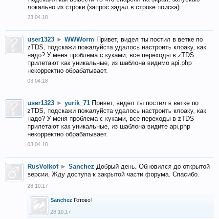
локально из строки (запрос задал в строке поиска)
23.04.18
user1323
►
WWWorm
Привет, видел ты постил в ветке по
zTDS, подскажи пожалуйста удалось настроить клоаку, как
надо? У меня проблема с куками, все переходы в zTDS
прилетают как уникальные, из шаблона видимо api.php
некорректно обрабатывает.
03.04.18
user1323
►
yurik_71
Привет, видел ты постил в ветке по
zTDS, подскажи пожалуйста удалось настроить клоаку, как
надо? У меня проблема с куками, все переходы в zTDS
прилетают как уникальные, из шаблона видите api.php
некорректно обрабатывает.
03.04.18
RusVolkof
►
Sanchez
Добрый день. Обновился до открытой
версии. Жду доступа к закрытой части форума. Спасибо.
28.10.17
Sanchez
Готово!
28.10.17