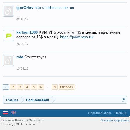
IgorOrlov
http://colibritour.com.ua
02.10.17
karlson1980
KVM VPS хостинг от 4$ в месяц, выделенные
сервера от 16$ в месяц.
https://powervps.ru/
26.09.17
rofa
Отсутствует
13.09.17
1
2
3
4
5
6
→
9
Вперёд >
Главная
Пользователи
Обратная связь
Помощь
Forum software by XenForo™
Условия и правила
Перевод:
XF-Russia.ru