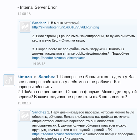
- Internal Server Error
14.08.18
Sanchez
1. В меню категорий
http://skrinshoter.ru/i/140818/V3y6BRuh.png
2. Если страницы ранее были закешированы, то нужно очистить
кеш в меню Кеш - Очистка кеша.
3. Скорее всего не все файлы были загружены. Шаблоны
должны находится в папке public/view/templates/ . Подробнее
https://seodor.biz/manual/templates
14.08.18
kimozo
►
Sanchez
1.Парсеры не обновляются. в демо у Вас
все парсеры работают а у себя много не рабочих. Как
парсеры обновить
2. Шаблон не цепляется. Скачн на форуме. Может для другой
версии? В каких случаях не цепляется шаблон в список?
13.08.18
Sanchez
1. Пару дней назад все парсеры, которые можно было
обновить, обновил. Если в глобальных настройках включена
опция автообновления парсеров, то они обновятся
автоматически. В другом случае обновить парсеры можно
вручную, скачав архив с последней версией в ЛК
https://seodor.biz/userarea/index
и скопировав папку с парсерами
public/engine/parsers/ на хостинг.