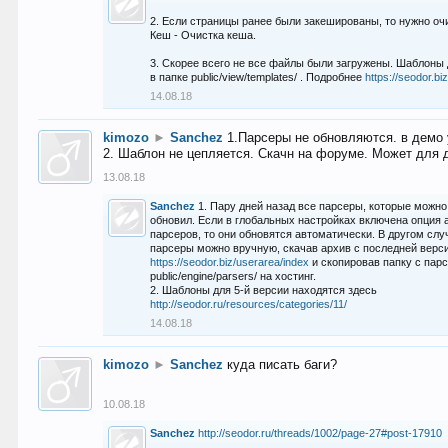
2. Если страницы ранее были закешированы, то нужно оч
Кеш - Очистка кеша.
3. Скорее всего не все файлы были загружены. Шаблоны
в папке public/view/templates/ . Подробнее
https://seodor.b
14.08.18
kimozo
►
Sanchez
1.Парсеры не обновляются. в демо 
2. Шаблон не цепляется. Скачн на форуме. Может для д
13.08.18
Sanchez
1. Пару дней назад все парсеры, которые можно
обновил. Если в глобальных настройках включена опция
парсеров, то они обновятся автоматически. В другом слу
парсеры можно вручную, скачав архив с последней верс
https://seodor.biz/userarea/index
и скопировав папку с пар
public/engine/parsers/ на хостинг.
2. Шаблоны для 5-й версии находятся здесь
http://seodor.ru/resources/categories/11/
14.08.18
kimozo
►
Sanchez
куда писать баги?
10.08.18
Sanchez
http://seodor.ru/threads/1002/page-27#post-17910