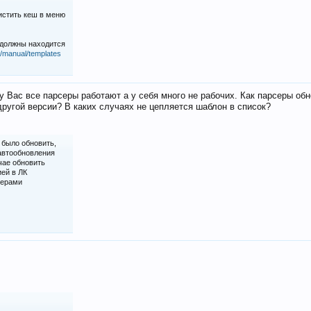
истить кеш в меню
 должны находится
iz/manual/templates
у Вас все парсеры работают а у себя много не рабочих. Как парсеры об
ругой версии? В каких случаях не цепляется шаблон в список?
 было обновить,
 автообновления
чае обновить
ией в ЛК
серами