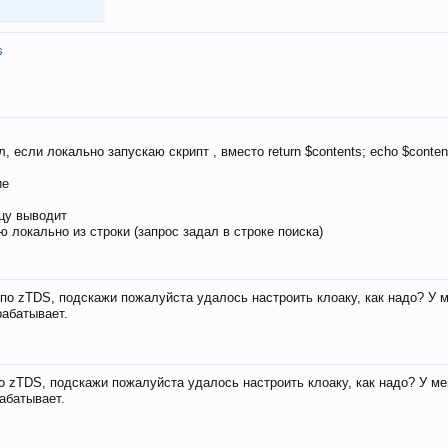
s
, если локально запускаю скрипт , вместо return $contents; echo $conten
ие
ицу выводит
ю локально из строки (запрос задал в строке поиска)
е по zTDS, подскажи пожалуйста удалось настроить клоаку, как надо? У 
рабатывает.
по zTDS, подскажи пожалуйста удалось настроить клоаку, как надо? У м
рабатывает.