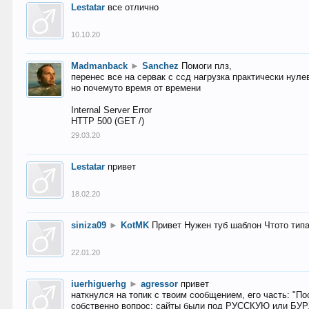
Lestatar
все отлично
10.10.20
Madmanback
►
Sanchez
Помоги плз,
перенес все на сервак с ссд нагрузка практически нуле
но почемуто время от времени
Internal Server Error
HTTP 500 (GET /)
29.03.20
Lestatar
привет
18.02.20
siniza09
►
KotMK
Привет Нужен туб шаблон Чтото тип
22.01.20
iuerhiguerhg
►
agressor
привет
наткнулся на топик с твоим сообщением, его часть: "П
собственно вопрос: сайты были под РУССКУЮ или БУ