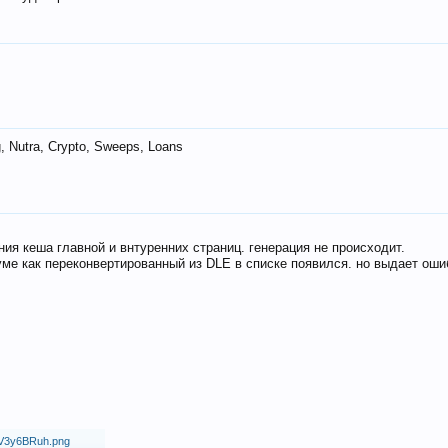
 Nutra, Crypto, Sweeps, Loans
ия кеша главной и внтуренних страниц. генерация не происходит.
ме как переконвертированный из DLE в списке появился. но выдает оши
18/V3y6BRuh.png