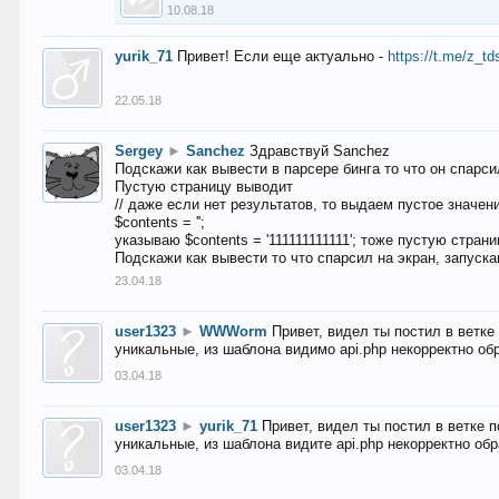
10.08.18
yurik_71
Привет! Если еще актуально -
https://t.me/z_td
22.05.18
Sergey
►
Sanchez
Здравствуй Sanchez
Подскажи как вывести в парсере бинга то что он спарсил
Пустую страницу выводит
// даже если нет результатов, то выдаем пустое значен
$contents = '';
указываю $contents = '111111111111'; тоже пустую стран
Подскажи как вывести то что спарсил на экран, запуска
23.04.18
user1323
►
WWWorm
Привет, видел ты постил в ветк
уникальные, из шаблона видимо api.php некорректно об
03.04.18
user1323
►
yurik_71
Привет, видел ты постил в ветке 
уникальные, из шаблона видите api.php некорректно об
03.04.18