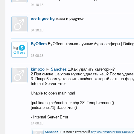
04.10.18
iuerhiguerhg
живи и радуйся
04.10.18
ByOffers
ByOffers, только лучшие бурж офферы | Dating,
16.08.18
kimozo
►
Sanchez
1.Как удалить категории?
2.При смене шаблона нужно удалять кеш? После удален
3. Попробовал установить шаблон который есть на фору
Internal Server Error
Unable to open main.html
[public/engine/controller.php:28] Templ->render()
[index.php:71] Base->run()
- Internal Server Error
14.08.18
Sanchez
1. В меню категорий
http://skrinshoter.ru/i/1408