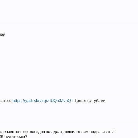
вая
а этого
https://yadi.sk/i/zqrZIUQn3ZvnQT
Только с тубами
осле ментовских наездов за адалт, решил с ним подзавязать"
РЖ аудиторию?