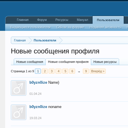
Главная
Форум
Ресурсы
Мануал
Пользователи
Выдающиеся пользователи
Сейчас на форуме
Недавняя активность
Главная
Пользователи
Новые сообщения профиля
Новые сообщения
Новые сообщения профиля
Новые ресурсы
Страница 1 из 9
1
2
3
4
5
6
→
9
Вперёд >
b0yzn0ize
Name)
01.04.24
b0yzn0ize
noname
19.03.24