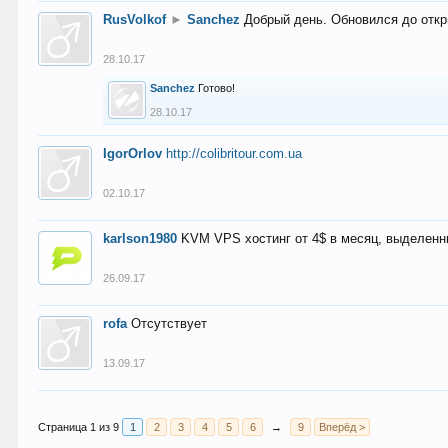
RusVolkof
►
Sanchez
Добрый день. Обновился до откр
28.10.17
Sanchez
Готово!
28.10.17
IgorOrlov
http://colibritour.com.ua
02.10.17
karlson1980
KVM VPS хостинг от 4$ в месяц, выделенн
26.09.17
rofa
Отсутствует
13.09.17
Страница 1 из 9
1
2
3
4
5
6
→
9
Вперёд >