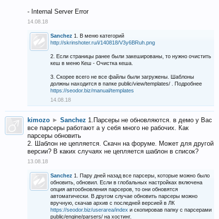
- Internal Server Error
14.08.18
Sanchez
1. В меню категорий
http://skrinshoter.ru/i/140818/V3y6BRuh.png
2. Если страницы ранее были закешированы, то нужно очистить
кеш в меню Кеш - Очистка кеша.
3. Скорее всего не все файлы были загружены. Шаблоны
должны находится в папке public/view/templates/ . Подробнее
https://seodor.biz/manual/templates
14.08.18
kimozo
►
Sanchez
1.Парсеры не обновляются. в демо у Вас
все парсеры работают а у себя много не рабочих. Как
парсеры обновить
2. Шаблон не цепляется. Скачн на форуме. Может для другой
версии? В каких случаях не цепляется шаблон в список?
13.08.18
Sanchez
1. Пару дней назад все парсеры, которые можно было
обновить, обновил. Если в глобальных настройках включена
опция автообновления парсеров, то они обновятся
автоматически. В другом случае обновить парсеры можно
вручную, скачав архив с последней версией в ЛК
https://seodor.biz/userarea/index
и скопировав папку с парсерами
public/engine/parsers/ на хостинг.