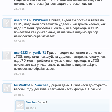
локально из строки (запрос задал в строке поиска)
23.04.18
user1323
►
WWWorm
Привет, видел ты постил в ветке по
zTDS, подскажи пожалуйста удалось настроить клоаку, как
надо? У меня проблема с куками, все переходы в zTDS
прилетают как уникальные, из шаблона видимо api.php
некорректно обрабатывает.
03.04.18
user1323
►
yurik_71
Привет, видел ты постил в ветке по
zTDS, подскажи пожалуйста удалось настроить клоаку, как
надо? У меня проблема с куками, все переходы в zTDS
прилетают как уникальные, из шаблона видите api.php
некорректно обрабатывает.
03.04.18
RusVolkof
►
Sanchez
Добрый день. Обновился до открытой
версии. Жду доступа к закрытой части форума. Спасибо.
28.10.17
Sanchez
Готово!
28.10.17