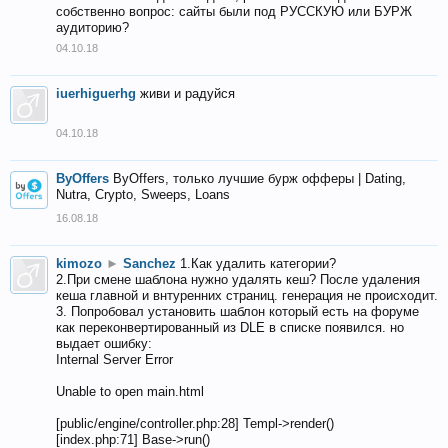
собственно вопрос: сайты были под РУССКУЮ или БУРЖ
аудиторию?
04.10.18
iuerhiguerhg
живи и радуйся
04.10.18
ByOffers
ByOffers, только лучшие бурж офферы | Dating,
Nutra, Crypto, Sweeps, Loans
16.08.18
kimozo
►
Sanchez
1.Как удалить категории?
2.При смене шаблона нужно удалять кеш? После удаления
кеша главной и внтуренних страниц. генерация не происходит.
3. Попробовал установить шаблон который есть на форуме
как переконвертированный из DLE в списке появился. но
выдает ошибку:
Internal Server Error
Unable to open main.html
[public/engine/controller.php:28] Templ->render()
[index.php:71] Base->run()