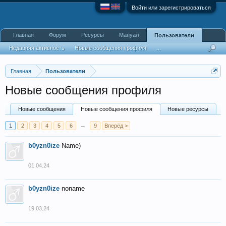
Войти или зарегистрироваться
Главная
Форум
Ресурсы
Мануал
Пользователи
Недавняя активность
Новые сообщения профиля
...
Главная
Пользователи
Новые сообщения профиля
Новые сообщения
Новые сообщения профиля
Новые ресурсы
1
2
3
4
5
6
→
9
Вперёд >
b0yzn0ize
Name)
01.04.24
b0yzn0ize
noname
19.03.24