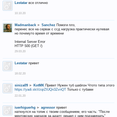
Lestatar
все отлично
10.10.20
Madmanback
►
Sanchez
Помоги плз,
перенес все на сервак с ссд нагрузка практически нулевая
но почемуто время от времени
Internal Server Error
HTTP 500 (GET /)
29.03.20
Lestatar
привет
18.02.20
siniza09
►
KotMK
Привет Нужен туб шаблон Чтото типа этого
https://yadi.sk/i/zqrZIUQn3ZvnQT
Только с тубами
22.01.20
iuerhiguerhg
►
agressor
привет
наткнулся на топик с твоим сообщением, его часть: "После
ментовских наездов за адалт, решил с ним подзавязать"