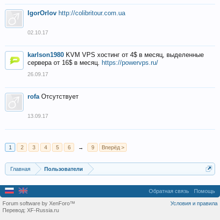
IgorOrlov
http://colibritour.com.ua
02.10.17
karlson1980
KVM VPS хостинг от 4$ в месяц, выделенные
сервера от 16$ в месяц.
https://powervps.ru/
26.09.17
rofa
Отсутствует
13.09.17
1
2
3
4
5
6
→
9
Вперёд >
Главная
Пользователи
Обратная связь
Помощь
Forum software by XenForo™
Условия и правила
Перевод:
XF-Russia.ru