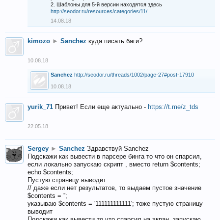
2. Шаблоны для 5-й версии находятся здесь
http://seodor.ru/resources/categories/11/
14.08.18
kimozo
►
Sanchez
куда писать баги?
10.08.18
Sanchez
http://seodor.ru/threads/1002/page-27#post-17910
10.08.18
yurik_71
Привет! Если еще актуально -
https://t.me/z_tds
22.05.18
Sergey
►
Sanchez
Здравствуй Sanchez
Подскажи как вывести в парсере бинга то что он спарсил,
если локально запускаю скрипт , вместо return $contents;
echo $contents;
Пустую страницу выводит
// даже если нет результатов, то выдаем пустое значение
$contents = '';
указываю $contents = '111111111111'; тоже пустую страницу
выводит
Подскажи как вывести то что спарсил на экран, запускаю