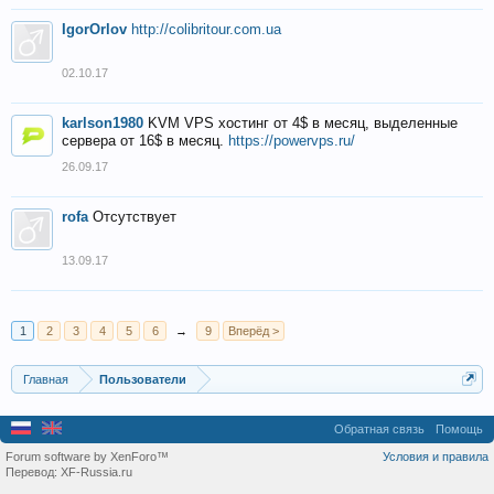
IgorOrlov
http://colibritour.com.ua
02.10.17
karlson1980
KVM VPS хостинг от 4$ в месяц, выделенные
сервера от 16$ в месяц.
https://powervps.ru/
26.09.17
rofa
Отсутствует
13.09.17
1
2
3
4
5
6
→
9
Вперёд >
Главная
Пользователи
Обратная связь
Помощь
Forum software by XenForo™
Условия и правила
Перевод:
XF-Russia.ru