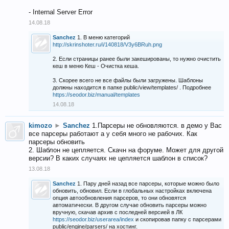
- Internal Server Error
14.08.18
Sanchez
1. В меню категорий
http://skrinshoter.ru/i/140818/V3y6BRuh.png
2. Если страницы ранее были закешированы, то нужно очистить
кеш в меню Кеш - Очистка кеша.
3. Скорее всего не все файлы были загружены. Шаблоны
должны находится в папке public/view/templates/ . Подробнее
https://seodor.biz/manual/templates
14.08.18
kimozo
►
Sanchez
1.Парсеры не обновляются. в демо у Вас
все парсеры работают а у себя много не рабочих. Как
парсеры обновить
2. Шаблон не цепляется. Скачн на форуме. Может для другой
версии? В каких случаях не цепляется шаблон в список?
13.08.18
Sanchez
1. Пару дней назад все парсеры, которые можно было
обновить, обновил. Если в глобальных настройках включена
опция автообновления парсеров, то они обновятся
автоматически. В другом случае обновить парсеры можно
вручную, скачав архив с последней версией в ЛК
https://seodor.biz/userarea/index
и скопировав папку с парсерами
public/engine/parsers/ на хостинг.