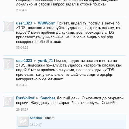
локально из строки (запрос задал в строке поиска)
23.04.18
user1323
►
WWWorm
Привет, видел ты постил в ветке по
zTDS, подскажи пожалуйста удалось настроить клоаку, как
надо? У меня проблема с куками, все переходы в zTDS
прилетают как уникальные, из шаблона видимо api.php
некорректно обрабатывает.
03.04.18
user1323
►
yurik_71
Привет, видел ты постил в ветке по
zTDS, подскажи пожалуйста удалось настроить клоаку, как
надо? У меня проблема с куками, все переходы в zTDS
прилетают как уникальные, из шаблона видите api.php
некорректно обрабатывает.
03.04.18
RusVolkof
►
Sanchez
Добрый день. Обновился до открытой
версии. Жду доступа к закрытой части форума. Спасибо.
28.10.17
Sanchez
Готово!
28.10.17