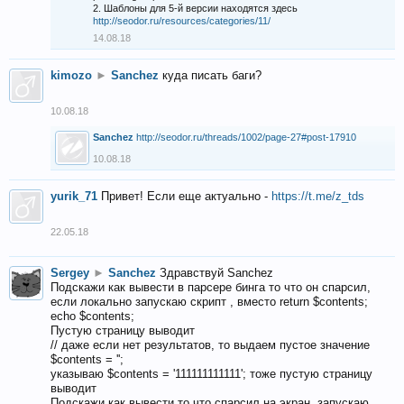
2. Шаблоны для 5-й версии находятся здесь
http://seodor.ru/resources/categories/11/
14.08.18
kimozo
►
Sanchez
куда писать баги?
10.08.18
Sanchez
http://seodor.ru/threads/1002/page-27#post-17910
10.08.18
yurik_71
Привет! Если еще актуально -
https://t.me/z_tds
22.05.18
Sergey
►
Sanchez
Здравствуй Sanchez
Подскажи как вывести в парсере бинга то что он спарсил,
если локально запускаю скрипт , вместо return $contents;
echo $contents;
Пустую страницу выводит
// даже если нет результатов, то выдаем пустое значение
$contents = '';
указываю $contents = '111111111111'; тоже пустую страницу
выводит
Подскажи как вывести то что спарсил на экран, запускаю