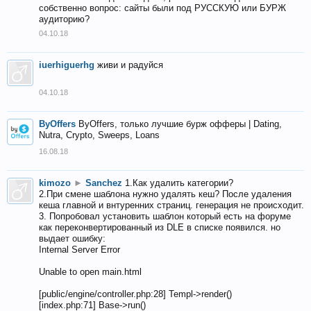
собственно вопрос: сайты были под РУССКУЮ или БУРЖ
аудиторию?
04.10.18
iuerhiguerhg
живи и радуйся
04.10.18
ByOffers
ByOffers, только лучшие бурж офферы | Dating,
Nutra, Crypto, Sweeps, Loans
16.08.18
kimozo
►
Sanchez
1.Как удалить категории?
2.При смене шаблона нужно удалять кеш? После удаления
кеша главной и внтуренних страниц. генерация не происходит.
3. Попробовал установить шаблон который есть на форуме
как переконвертированный из DLE в списке появился. но
выдает ошибку:
Internal Server Error
Unable to open main.html
[public/engine/controller.php:28] Templ->render()
[index.php:71] Base->run()