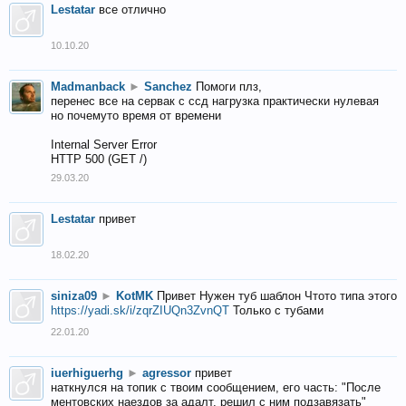
Lestatar
все отлично
10.10.20
Madmanback
►
Sanchez
Помоги плз,
перенес все на сервак с ссд нагрузка практически нулевая
но почемуто время от времени
Internal Server Error
HTTP 500 (GET /)
29.03.20
Lestatar
привет
18.02.20
siniza09
►
KotMK
Привет Нужен туб шаблон Чтото типа этого
https://yadi.sk/i/zqrZIUQn3ZvnQT
Только с тубами
22.01.20
iuerhiguerhg
►
agressor
привет
наткнулся на топик с твоим сообщением, его часть: "После
ментовских наездов за адалт, решил с ним подзавязать"