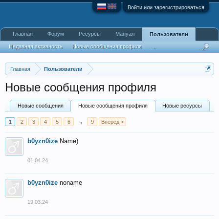
Войти или зарегистрироваться
Главная
Форум
Ресурсы
Мануал
Пользователи
Недавняя активность
Новые сообщения профиля
...
Главная
Пользователи
Новые сообщения профиля
Новые сообщения
Новые сообщения профиля
Новые ресурсы
1
2
3
4
5
6
→
9
Вперёд >
b0yzn0ize
Name)
01.04.24
b0yzn0ize
noname
19.03.24