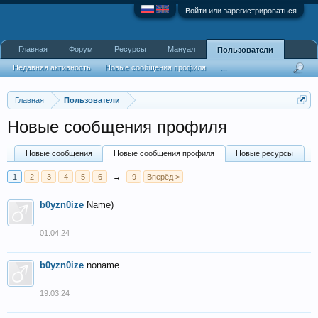
Войти или зарегистрироваться
Главная
Форум
Ресурсы
Мануал
Пользователи
Недавняя активность
Новые сообщения профиля
...
Главная
Пользователи
Новые сообщения профиля
Новые сообщения
Новые сообщения профиля
Новые ресурсы
1
2
3
4
5
6
→
9
Вперёд >
b0yzn0ize
Name)
01.04.24
b0yzn0ize
noname
19.03.24