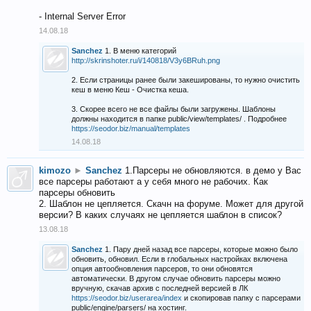
- Internal Server Error
14.08.18
Sanchez
1. В меню категорий
http://skrinshoter.ru/i/140818/V3y6BRuh.png
2. Если страницы ранее были закешированы, то нужно очистить
кеш в меню Кеш - Очистка кеша.
3. Скорее всего не все файлы были загружены. Шаблоны
должны находится в папке public/view/templates/ . Подробнее
https://seodor.biz/manual/templates
14.08.18
kimozo
►
Sanchez
1.Парсеры не обновляются. в демо у Вас
все парсеры работают а у себя много не рабочих. Как
парсеры обновить
2. Шаблон не цепляется. Скачн на форуме. Может для другой
версии? В каких случаях не цепляется шаблон в список?
13.08.18
Sanchez
1. Пару дней назад все парсеры, которые можно было
обновить, обновил. Если в глобальных настройках включена
опция автообновления парсеров, то они обновятся
автоматически. В другом случае обновить парсеры можно
вручную, скачав архив с последней версией в ЛК
https://seodor.biz/userarea/index
и скопировав папку с парсерами
public/engine/parsers/ на хостинг.