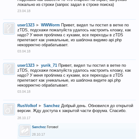
локально из строки (запрос задал в строке поиска)
23.04.18
user1323
►
WWWorm
Привет, видел ты постил в ветке по
zTDS, подскажи пожалуйста удалось настроить клоаку, как
надо? У меня проблема с куками, все переходы в zTDS
прилетают как уникальные, из шаблона видимо api.php
некорректно обрабатывает.
03.04.18
user1323
►
yurik_71
Привет, видел ты постил в ветке по
zTDS, подскажи пожалуйста удалось настроить клоаку, как
надо? У меня проблема с куками, все переходы в zTDS
прилетают как уникальные, из шаблона видите api.php
некорректно обрабатывает.
03.04.18
RusVolkof
►
Sanchez
Добрый день. Обновился до открытой
версии. Жду доступа к закрытой части форума. Спасибо.
28.10.17
Sanchez
Готово!
28.10.17