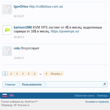
IgorOrlov
http://colibritour.com.ua
02.10.17
karlson1980
KVM VPS хостинг от 4$ в месяц, выделенные
сервера от 16$ в месяц.
https://powervps.ru/
26.09.17
rofa
Отсутствует
13.09.17
1
2
3
4
5
6
→
9
Вперёд >
Главная
Пользователи
Обратная связь
Помощь
Forum software by XenForo™
Условия и правила
Перевод:
XF-Russia.ru