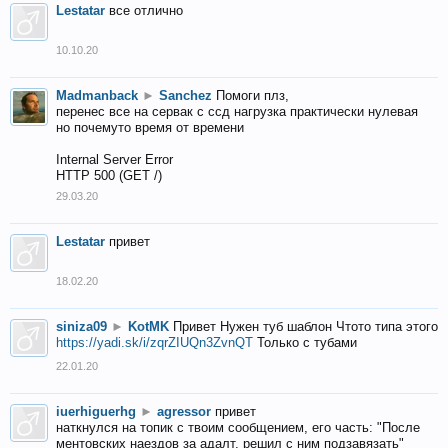
Lestatar
все отлично
10.10.20
Madmanback
►
Sanchez
Помоги плз,
перенес все на сервак с ссд нагрузка практически нулевая
но почемуто время от времени
Internal Server Error
HTTP 500 (GET /)
29.03.20
Lestatar
привет
18.02.20
siniza09
►
KotMK
Привет Нужен туб шаблон Чтото типа этого
https://yadi.sk/i/zqrZIUQn3ZvnQT
Только с тубами
22.01.20
iuerhiguerhg
►
agressor
привет
наткнулся на топик с твоим сообщением, его часть: "После
ментовских наездов за адалт, решил с ним подзавязать"