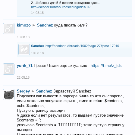
2. Шаблоны для 5-й версии находятся здесь
http://seodor.ru/resources/categories/11/
14.08.18
kimozo
►
Sanchez
куда писать баги?
10.08.18
Sanchez
http://seodor.ru/threads/1002/page-27#post-17910
10.08.18
yurik_71
Привет! Если еще актуально -
https://t.me/z_tds
22.05.18
Sergey
►
Sanchez
Здравствуй Sanchez
Подскажи как вывести в парсере бинга то что он спарсил,
если локально запускаю скрипт , вместо return $contents;
echo $contents;
Пустую страницу выводит
// даже если нет результатов, то выдаем пустое значение
$contents = '';
указываю $contents = '111111111111'; тоже пустую страницу
выводит
Подскажи как вывести то что спарсил на экран, запускаю