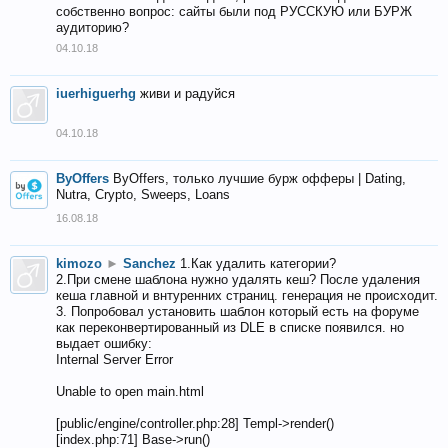
собственно вопрос: сайты были под РУССКУЮ или БУРЖ
аудиторию?
04.10.18
iuerhiguerhg
живи и радуйся
04.10.18
ByOffers
ByOffers, только лучшие бурж офферы | Dating,
Nutra, Crypto, Sweeps, Loans
16.08.18
kimozo
►
Sanchez
1.Как удалить категории?
2.При смене шаблона нужно удалять кеш? После удаления
кеша главной и внтуренних страниц. генерация не происходит.
3. Попробовал установить шаблон который есть на форуме
как переконвертированный из DLE в списке появился. но
выдает ошибку:
Internal Server Error
Unable to open main.html
[public/engine/controller.php:28] Templ->render()
[index.php:71] Base->run()