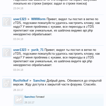
локально из строки (запрос задал в строке поиска)
23.04.18
user1323
►
WWWorm
Привет, видел ты постил в ветке по
zTDS, подскажи пожалуйста удалось настроить клоаку, как
надо? У меня проблема с куками, все переходы в zTDS
прилетают как уникальные, из шаблона видимо api.php
некорректно обрабатывает.
03.04.18
user1323
►
yurik_71
Привет, видел ты постил в ветке по
zTDS, подскажи пожалуйста удалось настроить клоаку, как
надо? У меня проблема с куками, все переходы в zTDS
прилетают как уникальные, из шаблона видите api.php
некорректно обрабатывает.
03.04.18
RusVolkof
►
Sanchez
Добрый день. Обновился до открытой
версии. Жду доступа к закрытой части форума. Спасибо.
28.10.17
Sanchez
Готово!
28.10.17