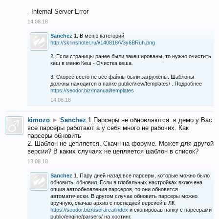
- Internal Server Error
14.08.18
Sanchez
1. В меню категорий
http://skrinshoter.ru/i/140818/V3y6BRuh.png
2. Если страницы ранее были закешированы, то нужно очистить
кеш в меню Кеш - Очистка кеша.
3. Скорее всего не все файлы были загружены. Шаблоны
должны находится в папке public/view/templates/ . Подробнее
https://seodor.biz/manual/templates
14.08.18
kimozo
►
Sanchez
1.Парсеры не обновляются. в демо у Вас
все парсеры работают а у себя много не рабочих. Как
парсеры обновить
2. Шаблон не цепляется. Скачн на форуме. Может для другой
версии? В каких случаях не цепляется шаблон в список?
13.08.18
Sanchez
1. Пару дней назад все парсеры, которые можно было
обновить, обновил. Если в глобальных настройках включена
опция автообновления парсеров, то они обновятся
автоматически. В другом случае обновить парсеры можно
вручную, скачав архив с последней версией в ЛК
https://seodor.biz/userarea/index
и скопировав папку с парсерами
public/engine/parsers/ на хостинг.