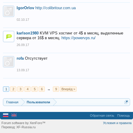
IgorOrlov
http://colibritour.com.ua
02.10.17
karlson1980
KVM VPS хостинг от 4$ в месяц, выделенные
сервера от 16$ в месяц.
https://powervps.ru/
26.09.17
rofa
Отсутствует
13.09.17
1
2
3
4
5
6
→
9
Вперёд >
Главная
Пользователи
Обратная связь
Помощь
Forum software by XenForo™
Условия и правила
Перевод:
XF-Russia.ru