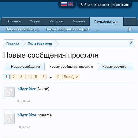
Войти или зарегистрироваться
Главная
Форум
Ресурсы
Мануал
Пользователи
Недавняя активность
Новые сообщения профиля
...
Главная
Пользователи
Новые сообщения профиля
Новые сообщения
Новые сообщения профиля
Новые ресурсы
1
2
3
4
5
6
→
9
Вперёд >
b0yzn0ize
Name)
01.04.24
b0yzn0ize
noname
19.03.24