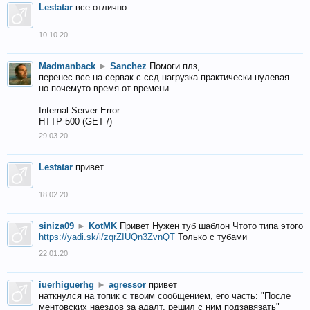
Lestatar
все отлично
10.10.20
Madmanback
►
Sanchez
Помоги плз,
перенес все на сервак с ссд нагрузка практически нулевая
но почемуто время от времени
Internal Server Error
HTTP 500 (GET /)
29.03.20
Lestatar
привет
18.02.20
siniza09
►
KotMK
Привет Нужен туб шаблон Чтото типа этого
https://yadi.sk/i/zqrZIUQn3ZvnQT
Только с тубами
22.01.20
iuerhiguerhg
►
agressor
привет
наткнулся на топик с твоим сообщением, его часть: "После
ментовских наездов за адалт, решил с ним подзавязать"