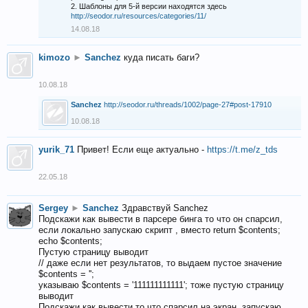
2. Шаблоны для 5-й версии находятся здесь
http://seodor.ru/resources/categories/11/
14.08.18
kimozo
►
Sanchez
куда писать баги?
10.08.18
Sanchez
http://seodor.ru/threads/1002/page-27#post-17910
10.08.18
yurik_71
Привет! Если еще актуально -
https://t.me/z_tds
22.05.18
Sergey
►
Sanchez
Здравствуй Sanchez
Подскажи как вывести в парсере бинга то что он спарсил,
если локально запускаю скрипт , вместо return $contents;
echo $contents;
Пустую страницу выводит
// даже если нет результатов, то выдаем пустое значение
$contents = '';
указываю $contents = '111111111111'; тоже пустую страницу
выводит
Подскажи как вывести то что спарсил на экран, запускаю