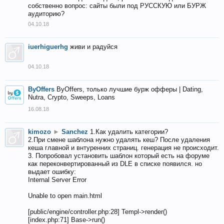
собственно вопрос: сайты были под РУССКУЮ или БУРЖ
аудиторию?
04.10.18
iuerhiguerhg
живи и радуйся
04.10.18
ByOffers
ByOffers, только лучшие бурж офферы | Dating,
Nutra, Crypto, Sweeps, Loans
16.08.18
kimozo
►
Sanchez
1.Как удалить категории?
2.При смене шаблона нужно удалять кеш? После удаления
кеша главной и внтуренних страниц. генерация не происходит.
3. Попробовал установить шаблон который есть на форуме
как переконвертированный из DLE в списке появился. но
выдает ошибку:
Internal Server Error
Unable to open main.html
[public/engine/controller.php:28] Templ->render()
[index.php:71] Base->run()