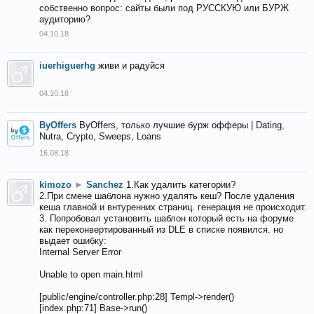
собственно вопрос: сайты были под РУССКУЮ или БУРЖ
аудиторию?
04.10.18
iuerhiguerhg
живи и радуйся
04.10.18
ByOffers
ByOffers, только лучшие бурж офферы | Dating,
Nutra, Crypto, Sweeps, Loans
16.08.18
kimozo
►
Sanchez
1.Как удалить категории?
2.При смене шаблона нужно удалять кеш? После удаления
кеша главной и внтуренних страниц. генерация не происходит.
3. Попробовал установить шаблон который есть на форуме
как переконвертированный из DLE в списке появился. но
выдает ошибку:
Internal Server Error
Unable to open main.html
[public/engine/controller.php:28] Templ->render()
[index.php:71] Base->run()