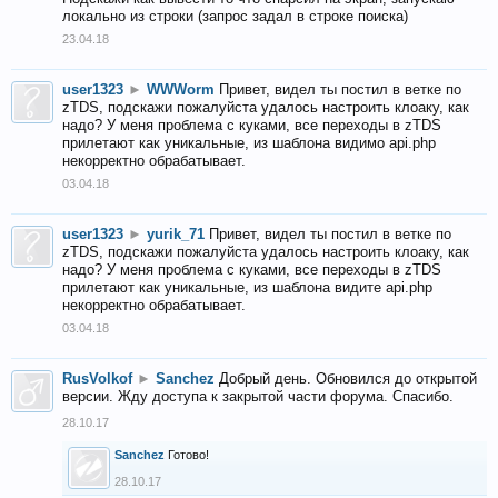
локально из строки (запрос задал в строке поиска)
23.04.18
user1323
►
WWWorm
Привет, видел ты постил в ветке по
zTDS, подскажи пожалуйста удалось настроить клоаку, как
надо? У меня проблема с куками, все переходы в zTDS
прилетают как уникальные, из шаблона видимо api.php
некорректно обрабатывает.
03.04.18
user1323
►
yurik_71
Привет, видел ты постил в ветке по
zTDS, подскажи пожалуйста удалось настроить клоаку, как
надо? У меня проблема с куками, все переходы в zTDS
прилетают как уникальные, из шаблона видите api.php
некорректно обрабатывает.
03.04.18
RusVolkof
►
Sanchez
Добрый день. Обновился до открытой
версии. Жду доступа к закрытой части форума. Спасибо.
28.10.17
Sanchez
Готово!
28.10.17