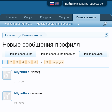
Войти или зарегистрироваться
Главная
Форум
Ресурсы
Мануал
Пользователи
Недавняя активность
Новые сообщения профиля
...
Главная
Пользователи
Новые сообщения профиля
Новые сообщения
Новые сообщения профиля
Новые ресурсы
1
2
3
4
5
6
→
9
Вперёд >
b0yzn0ize
Name)
01.04.24
b0yzn0ize
noname
19.03.24