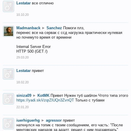
Lestatar
все отлично
10.10.20
Madmanback
►
Sanchez
Помоги плз,
перенес все на сервак с ссд нагрузка практически нулевая
но почемуто время от времени
Internal Server Error
HTTP 500 (GET /)
29.03.20
Lestatar
привет
18.02.20
siniza09
►
KotMK
Привет Нужен туб шаблон Чтото типа этого
https://yadi.sk/i/zqrZIUQn3ZvnQT
Только с тубами
22.01.20
iuerhiguerhg
►
agressor
привет
наткнулся на топик с твоим сообщением, его часть: "После
ментовских наездов за адалт, решил с ним подзавязать"