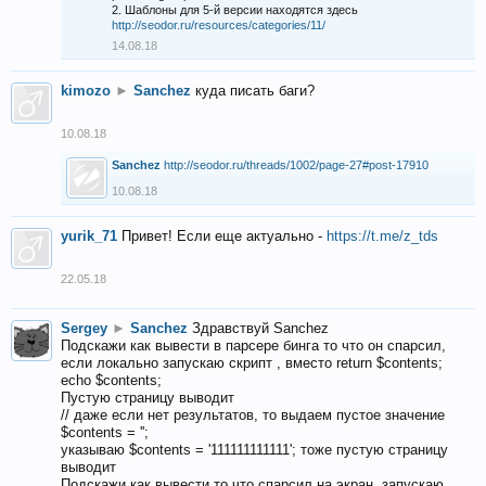
2. Шаблоны для 5-й версии находятся здесь
http://seodor.ru/resources/categories/11/
14.08.18
kimozo
►
Sanchez
куда писать баги?
10.08.18
Sanchez
http://seodor.ru/threads/1002/page-27#post-17910
10.08.18
yurik_71
Привет! Если еще актуально -
https://t.me/z_tds
22.05.18
Sergey
►
Sanchez
Здравствуй Sanchez
Подскажи как вывести в парсере бинга то что он спарсил,
если локально запускаю скрипт , вместо return $contents;
echo $contents;
Пустую страницу выводит
// даже если нет результатов, то выдаем пустое значение
$contents = '';
указываю $contents = '111111111111'; тоже пустую страницу
выводит
Подскажи как вывести то что спарсил на экран, запускаю