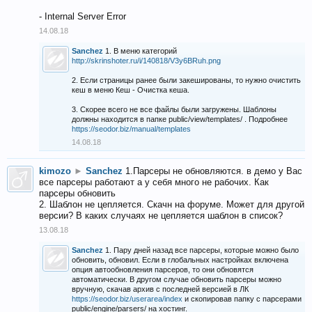
- Internal Server Error
14.08.18
Sanchez
1. В меню категорий
http://skrinshoter.ru/i/140818/V3y6BRuh.png
2. Если страницы ранее были закешированы, то нужно очистить
кеш в меню Кеш - Очистка кеша.
3. Скорее всего не все файлы были загружены. Шаблоны
должны находится в папке public/view/templates/ . Подробнее
https://seodor.biz/manual/templates
14.08.18
kimozo
►
Sanchez
1.Парсеры не обновляются. в демо у Вас
все парсеры работают а у себя много не рабочих. Как
парсеры обновить
2. Шаблон не цепляется. Скачн на форуме. Может для другой
версии? В каких случаях не цепляется шаблон в список?
13.08.18
Sanchez
1. Пару дней назад все парсеры, которые можно было
обновить, обновил. Если в глобальных настройках включена
опция автообновления парсеров, то они обновятся
автоматически. В другом случае обновить парсеры можно
вручную, скачав архив с последней версией в ЛК
https://seodor.biz/userarea/index
и скопировав папку с парсерами
public/engine/parsers/ на хостинг.