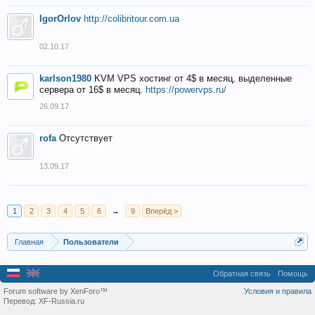
IgorOrlov
http://colibritour.com.ua
02.10.17
karlson1980
KVM VPS хостинг от 4$ в месяц, выделенные
сервера от 16$ в месяц.
https://powervps.ru/
26.09.17
rofa
Отсутствует
13.09.17
1
2
3
4
5
6
→
9
Вперёд >
Главная
Пользователи
Обратная связь
Помощь
Forum software by XenForo™
Условия и правила
Перевод:
XF-Russia.ru