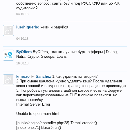
собственно вопрос: сайты были под РУССКУЮ или БУРЖ
аудиторию?
04.10.18
iuerhiguerhg
живи и радуйся
04.10.18
ByOffers
ByOffers, только лучшие бурж офферы | Dating,
Nutra, Crypto, Sweeps, Loans
16.08.18
kimozo
►
Sanchez
1.Как удалить категории?
2.При смене шаблона нужно удалять кеш? После удаления
кеша главной и внтуренних страниц. генерация не происходит.
3. Попробовал установить шаблон который есть на форуме
как переконвертированный из DLE в списке появился. но
выдает ошибку:
Internal Server Error
Unable to open main.html
[public/engine/controller.php:28] Templ->render()
[index.php:71] Base->run()