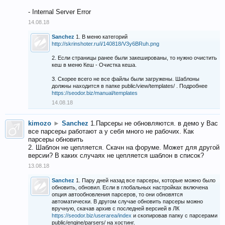
- Internal Server Error
14.08.18
Sanchez
1. В меню категорий
http://skrinshoter.ru/i/140818/V3y6BRuh.png
2. Если страницы ранее были закешированы, то нужно очистить
кеш в меню Кеш - Очистка кеша.
3. Скорее всего не все файлы были загружены. Шаблоны
должны находится в папке public/view/templates/ . Подробнее
https://seodor.biz/manual/templates
14.08.18
kimozo
►
Sanchez
1.Парсеры не обновляются. в демо у Вас
все парсеры работают а у себя много не рабочих. Как
парсеры обновить
2. Шаблон не цепляется. Скачн на форуме. Может для другой
версии? В каких случаях не цепляется шаблон в список?
13.08.18
Sanchez
1. Пару дней назад все парсеры, которые можно было
обновить, обновил. Если в глобальных настройках включена
опция автообновления парсеров, то они обновятся
автоматически. В другом случае обновить парсеры можно
вручную, скачав архив с последней версией в ЛК
https://seodor.biz/userarea/index
и скопировав папку с парсерами
public/engine/parsers/ на хостинг.