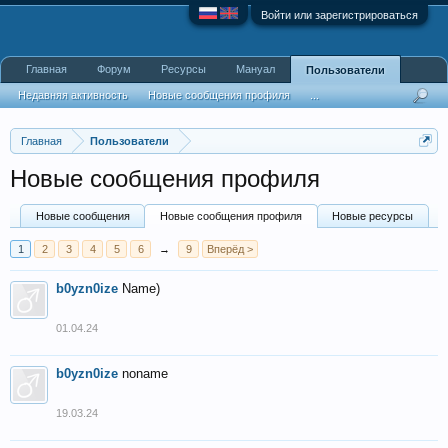
Войти или зарегистрироваться
Главная
Форум
Ресурсы
Мануал
Пользователи
Недавняя активность
Новые сообщения профиля
...
Главная
Пользователи
Новые сообщения профиля
Новые сообщения
Новые сообщения профиля
Новые ресурсы
1
2
3
4
5
6
→
9
Вперёд >
b0yzn0ize
Name)
01.04.24
b0yzn0ize
noname
19.03.24