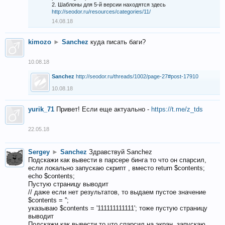
2. Шаблоны для 5-й версии находятся здесь
http://seodor.ru/resources/categories/11/
14.08.18
kimozo
►
Sanchez
куда писать баги?
10.08.18
Sanchez
http://seodor.ru/threads/1002/page-27#post-17910
10.08.18
yurik_71
Привет! Если еще актуально -
https://t.me/z_tds
22.05.18
Sergey
►
Sanchez
Здравствуй Sanchez
Подскажи как вывести в парсере бинга то что он спарсил,
если локально запускаю скрипт , вместо return $contents;
echo $contents;
Пустую страницу выводит
// даже если нет результатов, то выдаем пустое значение
$contents = '';
указываю $contents = '111111111111'; тоже пустую страницу
выводит
Подскажи как вывести то что спарсил на экран, запускаю