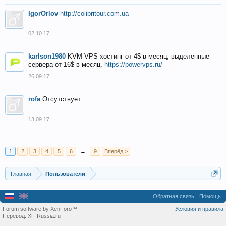
IgorOrlov
http://colibritour.com.ua
02.10.17
karlson1980
KVM VPS хостинг от 4$ в месяц, выделенные
сервера от 16$ в месяц.
https://powervps.ru/
26.09.17
rofa
Отсутствует
13.09.17
1
2
3
4
5
6
→
9
Вперёд >
Главная
Пользователи
Обратная связь
Помощь
Forum software by XenForo™
Условия и правила
Перевод:
XF-Russia.ru