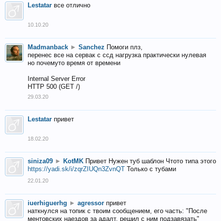
Lestatar
все отлично
10.10.20
Madmanback
►
Sanchez
Помоги плз,
перенес все на сервак с ссд нагрузка практически нулевая
но почемуто время от времени
Internal Server Error
HTTP 500 (GET /)
29.03.20
Lestatar
привет
18.02.20
siniza09
►
KotMK
Привет Нужен туб шаблон Чтото типа этого
https://yadi.sk/i/zqrZIUQn3ZvnQT
Только с тубами
22.01.20
iuerhiguerhg
►
agressor
привет
наткнулся на топик с твоим сообщением, его часть: "После
ментовских наездов за адалт, решил с ним подзавязать"