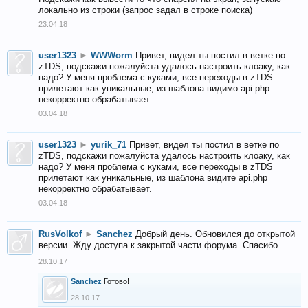
локально из строки (запрос задал в строке поиска)
23.04.18
user1323
►
WWWorm
Привет, видел ты постил в ветке по
zTDS, подскажи пожалуйста удалось настроить клоаку, как
надо? У меня проблема с куками, все переходы в zTDS
прилетают как уникальные, из шаблона видимо api.php
некорректно обрабатывает.
03.04.18
user1323
►
yurik_71
Привет, видел ты постил в ветке по
zTDS, подскажи пожалуйста удалось настроить клоаку, как
надо? У меня проблема с куками, все переходы в zTDS
прилетают как уникальные, из шаблона видите api.php
некорректно обрабатывает.
03.04.18
RusVolkof
►
Sanchez
Добрый день. Обновился до открытой
версии. Жду доступа к закрытой части форума. Спасибо.
28.10.17
Sanchez
Готово!
28.10.17