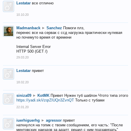
Lestatar
все отлично
10.10.20
Madmanback
►
Sanchez
Помоги плз,
перенес все на сервак с ссд нагрузка практически нулевая
но почемуто время от времени
Internal Server Error
HTTP 500 (GET /)
29.03.20
Lestatar
привет
18.02.20
siniza09
►
KotMK
Привет Нужен туб шаблон Чтото типа этого
https://yadi.sk/i/zqrZIUQn3ZvnQT
Только с тубами
22.01.20
iuerhiguerhg
►
agressor
привет
наткнулся на топик с твоим сообщением, его часть: "После
ментовских наездов за адалт, решил с ним подзавязать"