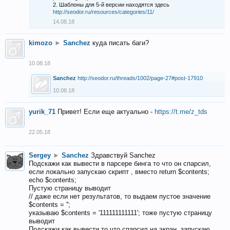
2. Шаблоны для 5-й версии находятся здесь
http://seodor.ru/resources/categories/11/
14.08.18
kimozo
►
Sanchez
куда писать баги?
10.08.18
Sanchez
http://seodor.ru/threads/1002/page-27#post-17910
10.08.18
yurik_71
Привет! Если еще актуально -
https://t.me/z_tds
22.05.18
Sergey
►
Sanchez
Здравствуй Sanchez
Подскажи как вывести в парсере бинга то что он спарсил,
если локально запускаю скрипт , вместо return $contents;
echo $contents;
Пустую страницу выводит
// даже если нет результатов, то выдаем пустое значение
$contents = '';
указываю $contents = '111111111111'; тоже пустую страницу
выводит
Подскажи как вывести то что спарсил на экран, запускаю