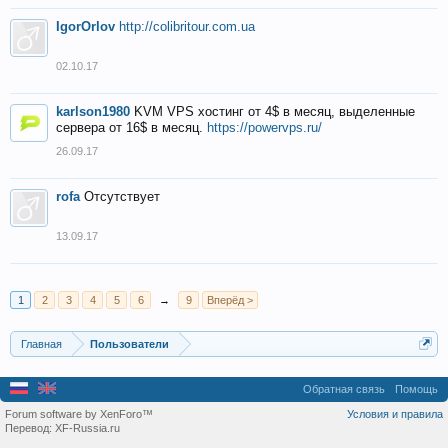
IgorOrlov
http://colibritour.com.ua
02.10.17
karlson1980
KVM VPS хостинг от 4$ в месяц, выделенные
сервера от 16$ в месяц.
https://powervps.ru/
26.09.17
rofa
Отсутствует
13.09.17
1
2
3
4
5
6
→
9
Вперёд >
Главная
Пользователи
Обратная связь
Помощь
Forum software by XenForo™
Условия и правила
Перевод:
XF-Russia.ru