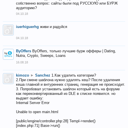
собственно вопрос: сайты были под РУССКУЮ или БУРЖ
аудиторию?
04.10.18
iuerhiguerhg
живи и радуйся
04.10.18
ByOffers
ByOffers, только лучшие бурж офферы | Dating,
Nutra, Crypto, Sweeps, Loans
16.08.18
kimozo
►
Sanchez
1.Как удалить категории?
2.При смене шаблона нужно удалять кеш? После удаления
кеша главной и внтуренних страниц. генерация не происходит.
3. Попробовал установить шаблон который есть на форуме
как переконвертированный из DLE в списке появился. но
выдает ошибку:
Internal Server Error
Unable to open main.html
[public/engine/controller.php:28] Templ->render()
[index.php:71] Base->run()