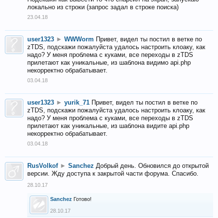
локально из строки (запрос задал в строке поиска)
23.04.18
user1323
►
WWWorm
Привет, видел ты постил в ветке по
zTDS, подскажи пожалуйста удалось настроить клоаку, как
надо? У меня проблема с куками, все переходы в zTDS
прилетают как уникальные, из шаблона видимо api.php
некорректно обрабатывает.
03.04.18
user1323
►
yurik_71
Привет, видел ты постил в ветке по
zTDS, подскажи пожалуйста удалось настроить клоаку, как
надо? У меня проблема с куками, все переходы в zTDS
прилетают как уникальные, из шаблона видите api.php
некорректно обрабатывает.
03.04.18
RusVolkof
►
Sanchez
Добрый день. Обновился до открытой
версии. Жду доступа к закрытой части форума. Спасибо.
28.10.17
Sanchez
Готово!
28.10.17