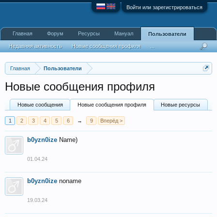
Войти или зарегистрироваться
Главная
Форум
Ресурсы
Мануал
Пользователи
Недавняя активность
Новые сообщения профиля
...
Главная
Пользователи
Новые сообщения профиля
Новые сообщения
Новые сообщения профиля
Новые ресурсы
1
2
3
4
5
6
→
9
Вперёд >
b0yzn0ize
Name)
01.04.24
b0yzn0ize
noname
19.03.24