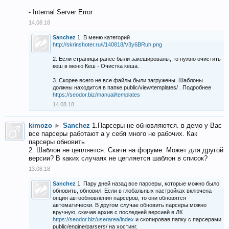
- Internal Server Error
14.08.18
Sanchez
1. В меню категорий
http://skrinshoter.ru/i/140818/V3y6BRuh.png
2. Если страницы ранее были закешированы, то нужно очистить
кеш в меню Кеш - Очистка кеша.
3. Скорее всего не все файлы были загружены. Шаблоны
должны находится в папке public/view/templates/ . Подробнее
https://seodor.biz/manual/templates
14.08.18
kimozo
►
Sanchez
1.Парсеры не обновляются. в демо у Вас
все парсеры работают а у себя много не рабочих. Как
парсеры обновить
2. Шаблон не цепляется. Скачн на форуме. Может для другой
версии? В каких случаях не цепляется шаблон в список?
13.08.18
Sanchez
1. Пару дней назад все парсеры, которые можно было
обновить, обновил. Если в глобальных настройках включена
опция автообновления парсеров, то они обновятся
автоматически. В другом случае обновить парсеры можно
вручную, скачав архив с последней версией в ЛК
https://seodor.biz/userarea/index
и скопировав папку с парсерами
public/engine/parsers/ на хостинг.