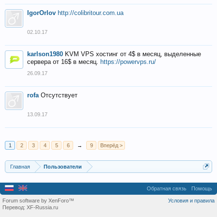
IgorOrlov
http://colibritour.com.ua
02.10.17
karlson1980
KVM VPS хостинг от 4$ в месяц, выделенные
сервера от 16$ в месяц.
https://powervps.ru/
26.09.17
rofa
Отсутствует
13.09.17
1
2
3
4
5
6
→
9
Вперёд >
Главная
Пользователи
Обратная связь
Помощь
Forum software by XenForo™
Условия и правила
Перевод:
XF-Russia.ru