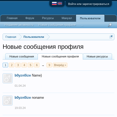
Войти или зарегистрироваться
Главная
Форум
Ресурсы
Мануал
Пользователи
Недавняя активность
Новые сообщения профиля
...
Главная
Пользователи
Новые сообщения профиля
Новые сообщения
Новые сообщения профиля
Новые ресурсы
1
2
3
4
5
6
→
9
Вперёд >
b0yzn0ize
Name)
01.04.24
b0yzn0ize
noname
19.03.24