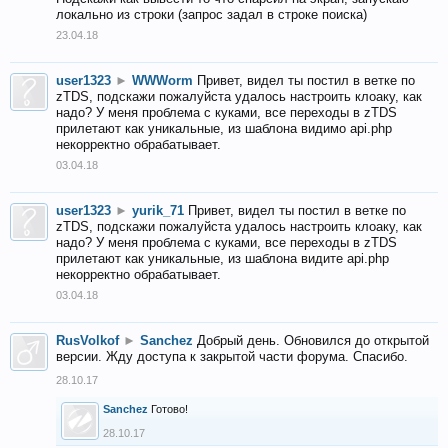
локально из строки (запрос задал в строке поиска)
23.04.18
user1323
►
WWWorm
Привет, видел ты постил в ветке по
zTDS, подскажи пожалуйста удалось настроить клоаку, как
надо? У меня проблема с куками, все переходы в zTDS
прилетают как уникальные, из шаблона видимо api.php
некорректно обрабатывает.
03.04.18
user1323
►
yurik_71
Привет, видел ты постил в ветке по
zTDS, подскажи пожалуйста удалось настроить клоаку, как
надо? У меня проблема с куками, все переходы в zTDS
прилетают как уникальные, из шаблона видите api.php
некорректно обрабатывает.
03.04.18
RusVolkof
►
Sanchez
Добрый день. Обновился до открытой
версии. Жду доступа к закрытой части форума. Спасибо.
28.10.17
Sanchez
Готово!
28.10.17