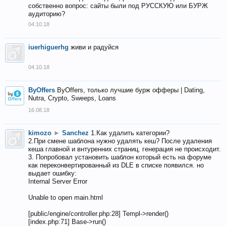
собственно вопрос: сайты были под РУССКУЮ или БУРЖ
аудиторию?
04.10.18
iuerhiguerhg
живи и радуйся
04.10.18
ByOffers
ByOffers, только лучшие бурж офферы | Dating,
Nutra, Crypto, Sweeps, Loans
16.08.18
kimozo
►
Sanchez
1.Как удалить категории?
2.При смене шаблона нужно удалять кеш? После удаления
кеша главной и внтуренних страниц. генерация не происходит.
3. Попробовал установить шаблон который есть на форуме
как переконвертированный из DLE в списке появился. но
выдает ошибку:
Internal Server Error
Unable to open main.html
[public/engine/controller.php:28] Templ->render()
[index.php:71] Base->run()