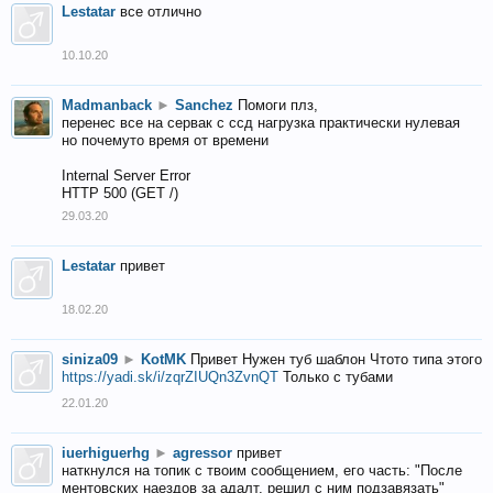
Lestatar
все отлично
10.10.20
Madmanback
►
Sanchez
Помоги плз,
перенес все на сервак с ссд нагрузка практически нулевая
но почемуто время от времени
Internal Server Error
HTTP 500 (GET /)
29.03.20
Lestatar
привет
18.02.20
siniza09
►
KotMK
Привет Нужен туб шаблон Чтото типа этого
https://yadi.sk/i/zqrZIUQn3ZvnQT
Только с тубами
22.01.20
iuerhiguerhg
►
agressor
привет
наткнулся на топик с твоим сообщением, его часть: "После
ментовских наездов за адалт, решил с ним подзавязать"