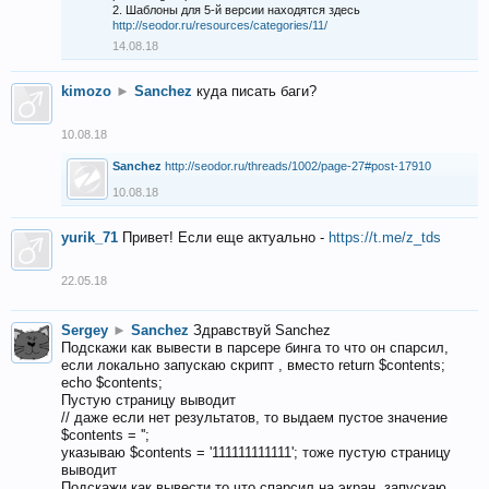
2. Шаблоны для 5-й версии находятся здесь
http://seodor.ru/resources/categories/11/
14.08.18
kimozo
►
Sanchez
куда писать баги?
10.08.18
Sanchez
http://seodor.ru/threads/1002/page-27#post-17910
10.08.18
yurik_71
Привет! Если еще актуально -
https://t.me/z_tds
22.05.18
Sergey
►
Sanchez
Здравствуй Sanchez
Подскажи как вывести в парсере бинга то что он спарсил,
если локально запускаю скрипт , вместо return $contents;
echo $contents;
Пустую страницу выводит
// даже если нет результатов, то выдаем пустое значение
$contents = '';
указываю $contents = '111111111111'; тоже пустую страницу
выводит
Подскажи как вывести то что спарсил на экран, запускаю