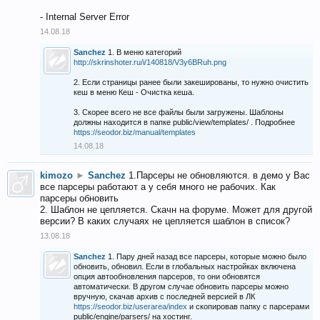
- Internal Server Error
14.08.18
Sanchez
1. В меню категорий
http://skrinshoter.ru/i/140818/V3y6BRuh.png
2. Если страницы ранее были закешированы, то нужно очистить
кеш в меню Кеш - Очистка кеша.
3. Скорее всего не все файлы были загружены. Шаблоны
должны находится в папке public/view/templates/ . Подробнее
https://seodor.biz/manual/templates
14.08.18
kimozo
►
Sanchez
1.Парсеры не обновляются. в демо у Вас
все парсеры работают а у себя много не рабочих. Как
парсеры обновить
2. Шаблон не цепляется. Скачн на форуме. Может для другой
версии? В каких случаях не цепляется шаблон в список?
13.08.18
Sanchez
1. Пару дней назад все парсеры, которые можно было
обновить, обновил. Если в глобальных настройках включена
опция автообновления парсеров, то они обновятся
автоматически. В другом случае обновить парсеры можно
вручную, скачав архив с последней версией в ЛК
https://seodor.biz/userarea/index
и скопировав папку с парсерами
public/engine/parsers/ на хостинг.