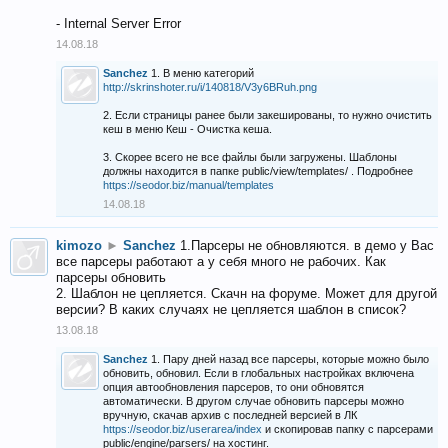
- Internal Server Error
14.08.18
Sanchez
1. В меню категорий
http://skrinshoter.ru/i/140818/V3y6BRuh.png
2. Если страницы ранее были закешированы, то нужно очистить
кеш в меню Кеш - Очистка кеша.
3. Скорее всего не все файлы были загружены. Шаблоны
должны находится в папке public/view/templates/ . Подробнее
https://seodor.biz/manual/templates
14.08.18
kimozo
►
Sanchez
1.Парсеры не обновляются. в демо у Вас
все парсеры работают а у себя много не рабочих. Как
парсеры обновить
2. Шаблон не цепляется. Скачн на форуме. Может для другой
версии? В каких случаях не цепляется шаблон в список?
13.08.18
Sanchez
1. Пару дней назад все парсеры, которые можно было
обновить, обновил. Если в глобальных настройках включена
опция автообновления парсеров, то они обновятся
автоматически. В другом случае обновить парсеры можно
вручную, скачав архив с последней версией в ЛК
https://seodor.biz/userarea/index
и скопировав папку с парсерами
public/engine/parsers/ на хостинг.