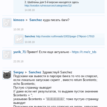
2. Шаблоны для 5-й версии находятся здесь
http://seodor.ru/resources/categories/11/
14.08.18
kimozo
►
Sanchez
куда писать баги?
10.08.18
Sanchez
http://seodor.ru/threads/1002/page-27#post-17910
10.08.18
yurik_71
Привет! Если еще актуально -
https://t.me/z_tds
22.05.18
Sergey
►
Sanchez
Здравствуй Sanchez
Подскажи как вывести в парсере бинга то что он спарсил,
если локально запускаю скрипт , вместо return $contents;
echo $contents;
Пустую страницу выводит
// даже если нет результатов, то выдаем пустое значение
$contents = '';
указываю $contents = '111111111111'; тоже пустую страницу
выводит
Подскажи как вывести то что спарсил на экран, запускаю