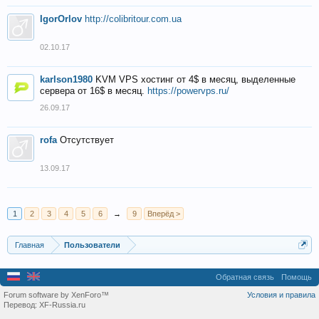
IgorOrlov
http://colibritour.com.ua
02.10.17
karlson1980
KVM VPS хостинг от 4$ в месяц, выделенные
сервера от 16$ в месяц.
https://powervps.ru/
26.09.17
rofa
Отсутствует
13.09.17
1
2
3
4
5
6
→
9
Вперёд >
Главная
Пользователи
Обратная связь
Помощь
Forum software by XenForo™
Условия и правила
Перевод:
XF-Russia.ru