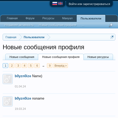
Войти или зарегистрироваться
Главная
Форум
Ресурсы
Мануал
Пользователи
Недавняя активность
Новые сообщения профиля
...
Главная
Пользователи
Новые сообщения профиля
Новые сообщения
Новые сообщения профиля
Новые ресурсы
1
2
3
4
5
6
→
9
Вперёд >
b0yzn0ize
Name)
01.04.24
b0yzn0ize
noname
19.03.24