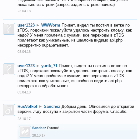
локально из строки (запрос задал в строке поиска)
23.04.18
user1323
►
WWWorm
Привет, видел ты постил в ветке по
zTDS, подскажи пожалуйста удалось настроить клоаку, как
надо? У меня проблема с куками, все переходы в zTDS
прилетают как уникальные, из шаблона видимо api.php
некорректно обрабатывает.
03.04.18
user1323
►
yurik_71
Привет, видел ты постил в ветке по
zTDS, подскажи пожалуйста удалось настроить клоаку, как
надо? У меня проблема с куками, все переходы в zTDS
прилетают как уникальные, из шаблона видите api.php
некорректно обрабатывает.
03.04.18
RusVolkof
►
Sanchez
Добрый день. Обновился до открытой
версии. Жду доступа к закрытой части форума. Спасибо.
28.10.17
Sanchez
Готово!
28.10.17