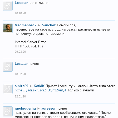
Lestatar
все отлично
10.10.20
Madmanback
►
Sanchez
Помоги плз,
перенес все на сервак с ссд нагрузка практически нулевая
но почемуто время от времени
Internal Server Error
HTTP 500 (GET /)
29.03.20
Lestatar
привет
18.02.20
siniza09
►
KotMK
Привет Нужен туб шаблон Чтото типа этого
https://yadi.sk/i/zqrZIUQn3ZvnQT
Только с тубами
22.01.20
iuerhiguerhg
►
agressor
привет
наткнулся на топик с твоим сообщением, его часть: "После
ментовских наездов за адалт, решил с ним подзавязать"