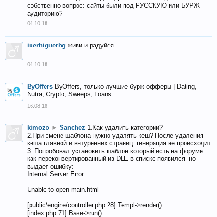
собственно вопрос: сайты были под РУССКУЮ или БУРЖ
аудиторию?
04.10.18
iuerhiguerhg
живи и радуйся
04.10.18
ByOffers
ByOffers, только лучшие бурж офферы | Dating,
Nutra, Crypto, Sweeps, Loans
16.08.18
kimozo
►
Sanchez
1.Как удалить категории?
2.При смене шаблона нужно удалять кеш? После удаления
кеша главной и внтуренних страниц. генерация не происходит.
3. Попробовал установить шаблон который есть на форуме
как переконвертированный из DLE в списке появился. но
выдает ошибку:
Internal Server Error
Unable to open main.html
[public/engine/controller.php:28] Templ->render()
[index.php:71] Base->run()