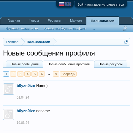
Войти или зарегистрироваться
Главная
Форум
Ресурсы
Мануал
Пользователи
Недавняя активность
Новые сообщения профиля
...
Главная
Пользователи
Новые сообщения профиля
Новые сообщения
Новые сообщения профиля
Новые ресурсы
1
2
3
4
5
6
→
9
Вперёд >
b0yzn0ize
Name)
01.04.24
b0yzn0ize
noname
19.03.24