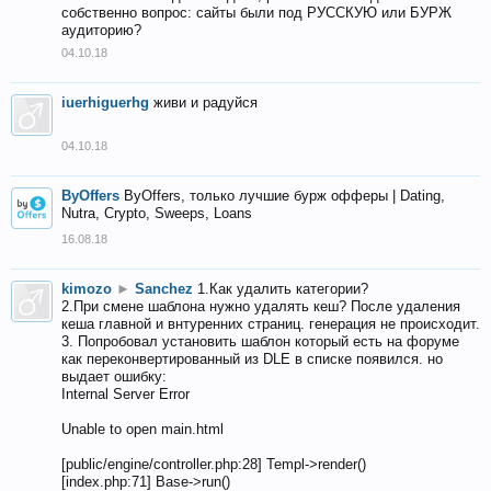
собственно вопрос: сайты были под РУССКУЮ или БУРЖ
аудиторию?
04.10.18
iuerhiguerhg
живи и радуйся
04.10.18
ByOffers
ByOffers, только лучшие бурж офферы | Dating,
Nutra, Crypto, Sweeps, Loans
16.08.18
kimozo
►
Sanchez
1.Как удалить категории?
2.При смене шаблона нужно удалять кеш? После удаления
кеша главной и внтуренних страниц. генерация не происходит.
3. Попробовал установить шаблон который есть на форуме
как переконвертированный из DLE в списке появился. но
выдает ошибку:
Internal Server Error
Unable to open main.html
[public/engine/controller.php:28] Templ->render()
[index.php:71] Base->run()