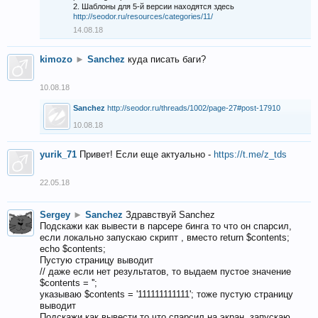
2. Шаблоны для 5-й версии находятся здесь
http://seodor.ru/resources/categories/11/
14.08.18
kimozo
►
Sanchez
куда писать баги?
10.08.18
Sanchez
http://seodor.ru/threads/1002/page-27#post-17910
10.08.18
yurik_71
Привет! Если еще актуально -
https://t.me/z_tds
22.05.18
Sergey
►
Sanchez
Здравствуй Sanchez
Подскажи как вывести в парсере бинга то что он спарсил,
если локально запускаю скрипт , вместо return $contents;
echo $contents;
Пустую страницу выводит
// даже если нет результатов, то выдаем пустое значение
$contents = '';
указываю $contents = '111111111111'; тоже пустую страницу
выводит
Подскажи как вывести то что спарсил на экран, запускаю