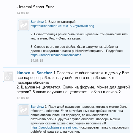
- Internal Server Error
14.08.18
Sanchez
1. В меню категорий
http://skrinshoter.ru/i/140818/V3y6BRuh.png
2. Если страницы ранее были закешированы, то нужно очистить
кеш в меню Кеш - Очистка кеша.
3. Скорее всего не все файлы были загружены. Шаблоны
должны находится в папке public/view/templates/ . Подробнее
https://seodor.biz/manual/templates
14.08.18
kimozo
►
Sanchez
1.Парсеры не обновляются. в демо у Вас
все парсеры работают а у себя много не рабочих. Как
парсеры обновить
2. Шаблон не цепляется. Скачн на форуме. Может для другой
версии? В каких случаях не цепляется шаблон в список?
13.08.18
Sanchez
1. Пару дней назад все парсеры, которые можно было
обновить, обновил. Если в глобальных настройках включена
опция автообновления парсеров, то они обновятся
автоматически. В другом случае обновить парсеры можно
вручную, скачав архив с последней версией в ЛК
https://seodor.biz/userarea/index
и скопировав папку с парсерами
public/engine/parsers/ на хостинг.