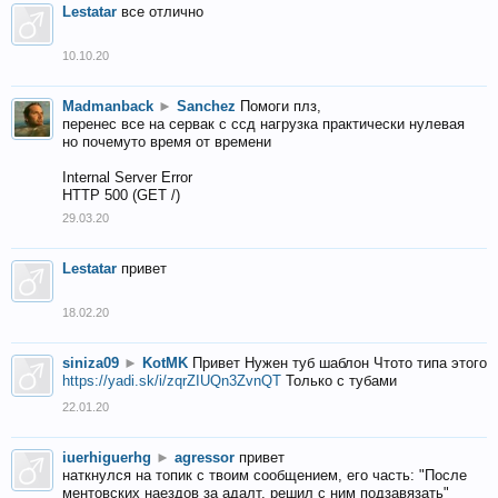
Lestatar
все отлично
10.10.20
Madmanback
►
Sanchez
Помоги плз,
перенес все на сервак с ссд нагрузка практически нулевая
но почемуто время от времени
Internal Server Error
HTTP 500 (GET /)
29.03.20
Lestatar
привет
18.02.20
siniza09
►
KotMK
Привет Нужен туб шаблон Чтото типа этого
https://yadi.sk/i/zqrZIUQn3ZvnQT
Только с тубами
22.01.20
iuerhiguerhg
►
agressor
привет
наткнулся на топик с твоим сообщением, его часть: "После
ментовских наездов за адалт, решил с ним подзавязать"