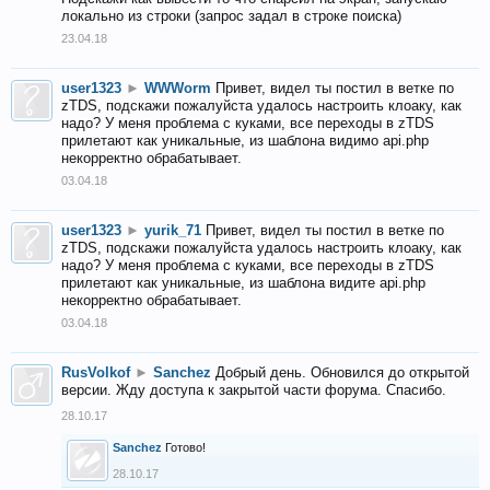
локально из строки (запрос задал в строке поиска)
23.04.18
user1323
►
WWWorm
Привет, видел ты постил в ветке по
zTDS, подскажи пожалуйста удалось настроить клоаку, как
надо? У меня проблема с куками, все переходы в zTDS
прилетают как уникальные, из шаблона видимо api.php
некорректно обрабатывает.
03.04.18
user1323
►
yurik_71
Привет, видел ты постил в ветке по
zTDS, подскажи пожалуйста удалось настроить клоаку, как
надо? У меня проблема с куками, все переходы в zTDS
прилетают как уникальные, из шаблона видите api.php
некорректно обрабатывает.
03.04.18
RusVolkof
►
Sanchez
Добрый день. Обновился до открытой
версии. Жду доступа к закрытой части форума. Спасибо.
28.10.17
Sanchez
Готово!
28.10.17