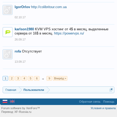
IgorOrlov
http://colibritour.com.ua
02.10.17
karlson1980
KVM VPS хостинг от 4$ в месяц, выделенные
сервера от 16$ в месяц.
https://powervps.ru/
26.09.17
rofa
Отсутствует
13.09.17
1
2
3
4
5
6
→
9
Вперёд >
Главная
Пользователи
Обратная связь
Помощь
Forum software by XenForo™
Условия и правила
Перевод:
XF-Russia.ru