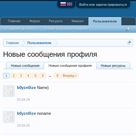
Войти или зарегистрироваться
Главная
Форум
Ресурсы
Мануал
Пользователи
Недавняя активность
Новые сообщения профиля
...
Главная
Пользователи
Новые сообщения профиля
Новые сообщения
Новые сообщения профиля
Новые ресурсы
1
2
3
4
5
6
→
9
Вперёд >
b0yzn0ize
Name)
01.04.24
b0yzn0ize
noname
19.03.24