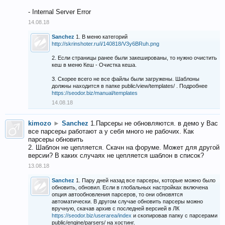
- Internal Server Error
14.08.18
Sanchez
1. В меню категорий
http://skrinshoter.ru/i/140818/V3y6BRuh.png
2. Если страницы ранее были закешированы, то нужно очистить
кеш в меню Кеш - Очистка кеша.
3. Скорее всего не все файлы были загружены. Шаблоны
должны находится в папке public/view/templates/ . Подробнее
https://seodor.biz/manual/templates
14.08.18
kimozo
►
Sanchez
1.Парсеры не обновляются. в демо у Вас
все парсеры работают а у себя много не рабочих. Как
парсеры обновить
2. Шаблон не цепляется. Скачн на форуме. Может для другой
версии? В каких случаях не цепляется шаблон в список?
13.08.18
Sanchez
1. Пару дней назад все парсеры, которые можно было
обновить, обновил. Если в глобальных настройках включена
опция автообновления парсеров, то они обновятся
автоматически. В другом случае обновить парсеры можно
вручную, скачав архив с последней версией в ЛК
https://seodor.biz/userarea/index
и скопировав папку с парсерами
public/engine/parsers/ на хостинг.