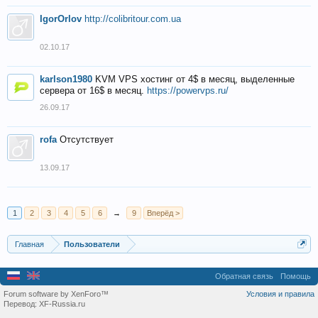
IgorOrlov
http://colibritour.com.ua
02.10.17
karlson1980
KVM VPS хостинг от 4$ в месяц, выделенные
сервера от 16$ в месяц.
https://powervps.ru/
26.09.17
rofa
Отсутствует
13.09.17
1
2
3
4
5
6
→
9
Вперёд >
Главная
Пользователи
Обратная связь
Помощь
Forum software by XenForo™
Условия и правила
Перевод:
XF-Russia.ru