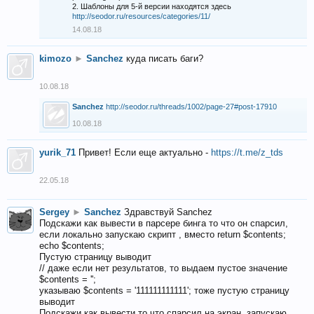
2. Шаблоны для 5-й версии находятся здесь
http://seodor.ru/resources/categories/11/
14.08.18
kimozo
►
Sanchez
куда писать баги?
10.08.18
Sanchez
http://seodor.ru/threads/1002/page-27#post-17910
10.08.18
yurik_71
Привет! Если еще актуально -
https://t.me/z_tds
22.05.18
Sergey
►
Sanchez
Здравствуй Sanchez
Подскажи как вывести в парсере бинга то что он спарсил,
если локально запускаю скрипт , вместо return $contents;
echo $contents;
Пустую страницу выводит
// даже если нет результатов, то выдаем пустое значение
$contents = '';
указываю $contents = '111111111111'; тоже пустую страницу
выводит
Подскажи как вывести то что спарсил на экран, запускаю