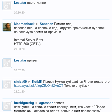
Lestatar
все отлично
10.10.20
Madmanback
►
Sanchez
Помоги плз,
перенес все на сервак с ссд нагрузка практически нулевая
но почемуто время от времени
Internal Server Error
HTTP 500 (GET /)
29.03.20
Lestatar
привет
18.02.20
siniza09
►
KotMK
Привет Нужен туб шаблон Чтото типа этого
https://yadi.sk/i/zqrZIUQn3ZvnQT
Только с тубами
22.01.20
iuerhiguerhg
►
agressor
привет
наткнулся на топик с твоим сообщением, его часть: "После
ментовских наездов за адалт, решил с ним подзавязать"