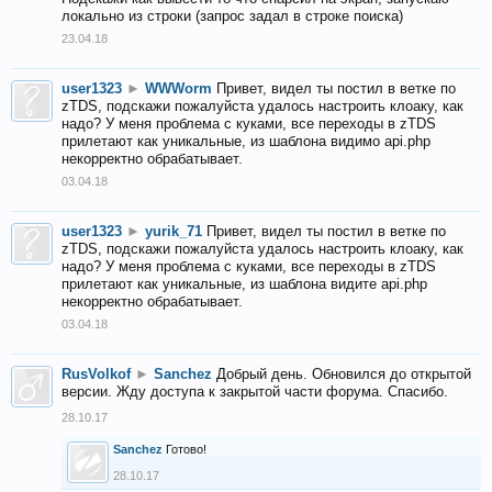
локально из строки (запрос задал в строке поиска)
23.04.18
user1323
►
WWWorm
Привет, видел ты постил в ветке по
zTDS, подскажи пожалуйста удалось настроить клоаку, как
надо? У меня проблема с куками, все переходы в zTDS
прилетают как уникальные, из шаблона видимо api.php
некорректно обрабатывает.
03.04.18
user1323
►
yurik_71
Привет, видел ты постил в ветке по
zTDS, подскажи пожалуйста удалось настроить клоаку, как
надо? У меня проблема с куками, все переходы в zTDS
прилетают как уникальные, из шаблона видите api.php
некорректно обрабатывает.
03.04.18
RusVolkof
►
Sanchez
Добрый день. Обновился до открытой
версии. Жду доступа к закрытой части форума. Спасибо.
28.10.17
Sanchez
Готово!
28.10.17