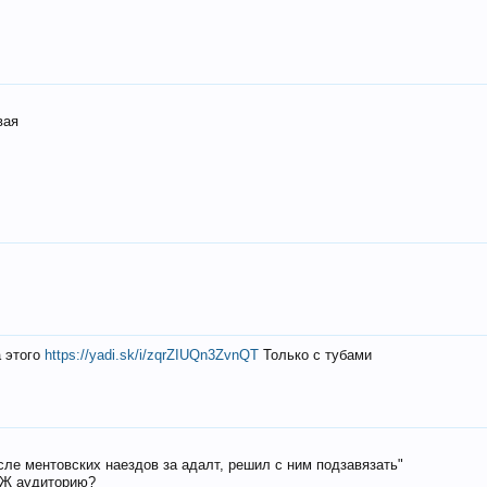
вая
а этого
https://yadi.sk/i/zqrZIUQn3ZvnQT
Только с тубами
осле ментовских наездов за адалт, решил с ним подзавязать"
РЖ аудиторию?