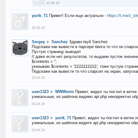
10.08.18
yurik_71
Привет! Если еще актуально -
https://t.me/z_td
22.05.18
Sergey
►
Sanchez
Здравствуй Sanchez
Подскажи как вывести в парсере бинга то что он спарсил
Пустую страницу выводит
// даже если нет результатов, то выдаем пустое значен
$contents = '';
указываю $contents = '111111111111'; тоже пустую стран
Подскажи как вывести то что спарсил на экран, запуска
23.04.18
user1323
►
WWWorm
Привет, видел ты постил в ветк
уникальные, из шаблона видимо api.php некорректно об
03.04.18
user1323
►
yurik_71
Привет, видел ты постил в ветке 
уникальные, из шаблона видите api.php некорректно об
03.04.18