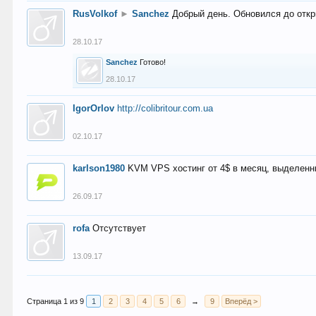
RusVolkof
►
Sanchez
Добрый день. Обновился до откр
28.10.17
Sanchez
Готово!
28.10.17
IgorOrlov
http://colibritour.com.ua
02.10.17
karlson1980
KVM VPS хостинг от 4$ в месяц, выделенн
26.09.17
rofa
Отсутствует
13.09.17
Страница 1 из 9
1
2
3
4
5
6
→
9
Вперёд >