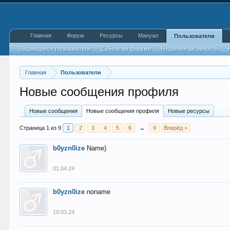
Главная
Форум
Ресурсы
Мануал
Пользователи
Выдающиеся пользователи
Сейчас на форуме
Недавняя активность
Главная
Пользователи
Новые сообщения профиля
Новые сообщения
Новые сообщения профиля
Новые ресурсы
Страница 1 из 9
1
2
3
4
5
6
→
9
Вперёд >
b0yzn0ize
Name)
01.04.24
b0yzn0ize
noname
19.03.24