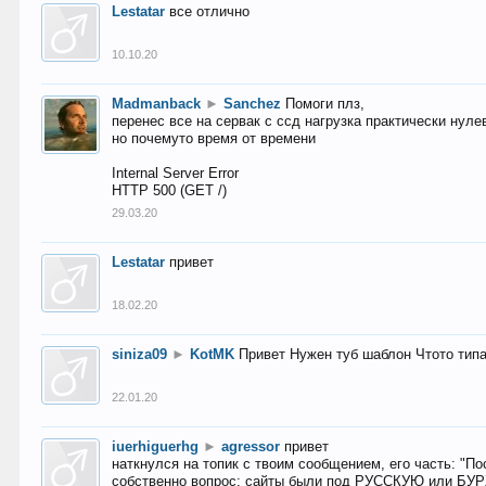
Lestatar
все отлично
10.10.20
Madmanback
►
Sanchez
Помоги плз,
перенес все на сервак с ссд нагрузка практически нуле
но почемуто время от времени
Internal Server Error
HTTP 500 (GET /)
29.03.20
Lestatar
привет
18.02.20
siniza09
►
KotMK
Привет Нужен туб шаблон Чтото тип
22.01.20
iuerhiguerhg
►
agressor
привет
наткнулся на топик с твоим сообщением, его часть: "П
собственно вопрос: сайты были под РУССКУЮ или БУ