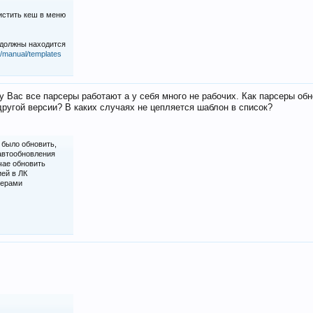
истить кеш в меню
 должны находится
iz/manual/templates
у Вас все парсеры работают а у себя много не рабочих. Как парсеры об
ругой версии? В каких случаях не цепляется шаблон в список?
 было обновить,
 автообновления
чае обновить
ией в ЛК
серами