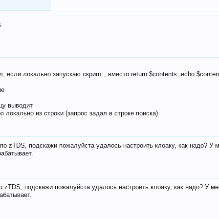
s
, если локально запускаю скрипт , вместо return $contents; echo $conten
ие
ицу выводит
ю локально из строки (запрос задал в строке поиска)
е по zTDS, подскажи пожалуйста удалось настроить клоаку, как надо? У 
рабатывает.
по zTDS, подскажи пожалуйста удалось настроить клоаку, как надо? У м
рабатывает.