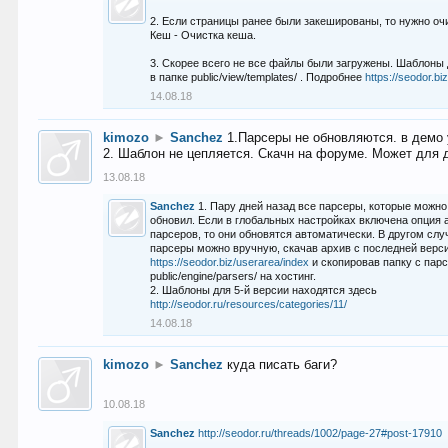
2. Если страницы ранее были закешированы, то нужно оч
Кеш - Очистка кеша.
3. Скорее всего не все файлы были загружены. Шаблоны
в папке public/view/templates/ . Подробнее
https://seodor.b
14.08.18
kimozo
►
Sanchez
1.Парсеры не обновляются. в демо 
2. Шаблон не цепляется. Скачн на форуме. Может для д
13.08.18
Sanchez
1. Пару дней назад все парсеры, которые можно
обновил. Если в глобальных настройках включена опция
парсеров, то они обновятся автоматически. В другом слу
парсеры можно вручную, скачав архив с последней верс
https://seodor.biz/userarea/index
и скопировав папку с пар
public/engine/parsers/ на хостинг.
2. Шаблоны для 5-й версии находятся здесь
http://seodor.ru/resources/categories/11/
14.08.18
kimozo
►
Sanchez
куда писать баги?
10.08.18
Sanchez
http://seodor.ru/threads/1002/page-27#post-17910