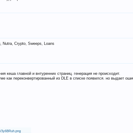
 Nutra, Crypto, Sweeps, Loans
ия кеша главной и внтуренних страниц. генерация не происходит.
ме как переконвертированный из DLE в списке появился. но выдает оши
18/V3y6BRuh.png