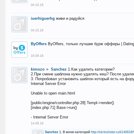
04.10.18
iuerhiguerhg
живи и радуйся
04.10.18
ByOffers
ByOffers, только лучшие бурж офферы | Dating,
16.08.18
kimozo
►
Sanchez
1.Как удалить категории?
2.При смене шаблона нужно удалять кеш? После удален
3. Попробовал установить шаблон который есть на фору
Internal Server Error
Unable to open main.html
[public/engine/controller.php:28] Templ->render()
[index.php:71] Base->run()
- Internal Server Error
14.08.18
Sanchez
1. В меню категорий
http://skrinshoter.ru/i/1408