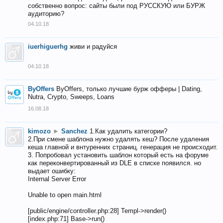
собственно вопрос: сайты были под РУССКУЮ или БУРЖ
аудиторию?
04.10.18
iuerhiguerhg
живи и радуйся
04.10.18
ByOffers
ByOffers, только лучшие бурж офферы | Dating,
Nutra, Crypto, Sweeps, Loans
16.08.18
kimozo
►
Sanchez
1.Как удалить категории?
2.При смене шаблона нужно удалять кеш? После удаления
кеша главной и внтуренних страниц. генерация не происходит.
3. Попробовал установить шаблон который есть на форуме
как переконвертированный из DLE в списке появился. но
выдает ошибку:
Internal Server Error
Unable to open main.html
[public/engine/controller.php:28] Templ->render()
[index.php:71] Base->run()