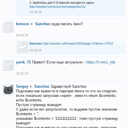
2. Шаблоны для 5-й версии находятся здесь
http://seodor.ru/resources/categories/11/
14.08.18
kimozo
►
Sanchez
куда писать баги?
10.08.18
Sanchez
http://seodor.ru/threads/1002/page-27#post-17910
10.08.18
yurik_71
Привет! Если еще актуально -
https://t.me/z_tds
22.05.18
Sergey
►
Sanchez
Здравствуй Sanchez
Подскажи как вывести в парсере бинга то что он спарсил,
если локально запускаю скрипт , вместо return $contents;
echo $contents;
Пустую страницу выводит
// даже если нет результатов, то выдаем пустое значение
$contents = '';
указываю $contents = '111111111111'; тоже пустую страницу
выводит
Подскажи как вывести то что спарсил на экран, запускаю