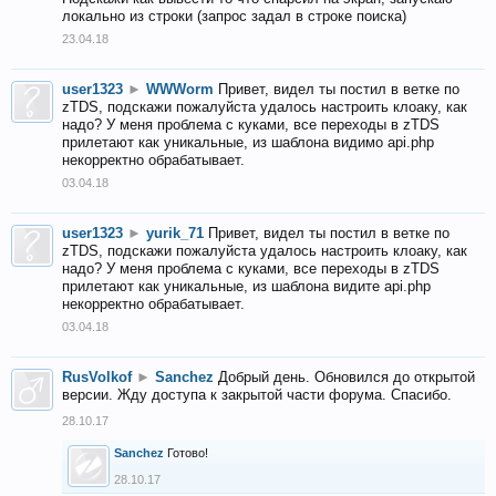
локально из строки (запрос задал в строке поиска)
23.04.18
user1323
►
WWWorm
Привет, видел ты постил в ветке по
zTDS, подскажи пожалуйста удалось настроить клоаку, как
надо? У меня проблема с куками, все переходы в zTDS
прилетают как уникальные, из шаблона видимо api.php
некорректно обрабатывает.
03.04.18
user1323
►
yurik_71
Привет, видел ты постил в ветке по
zTDS, подскажи пожалуйста удалось настроить клоаку, как
надо? У меня проблема с куками, все переходы в zTDS
прилетают как уникальные, из шаблона видите api.php
некорректно обрабатывает.
03.04.18
RusVolkof
►
Sanchez
Добрый день. Обновился до открытой
версии. Жду доступа к закрытой части форума. Спасибо.
28.10.17
Sanchez
Готово!
28.10.17