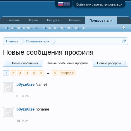
Войти или зарегистрироваться
Главная
Форум
Ресурсы
Мануал
Пользователи
Недавняя активность
Новые сообщения профиля
...
Главная
Пользователи
Новые сообщения профиля
Новые сообщения
Новые сообщения профиля
Новые ресурсы
1
2
3
4
5
6
→
9
Вперёд >
b0yzn0ize
Name)
01.04.24
b0yzn0ize
noname
19.03.24