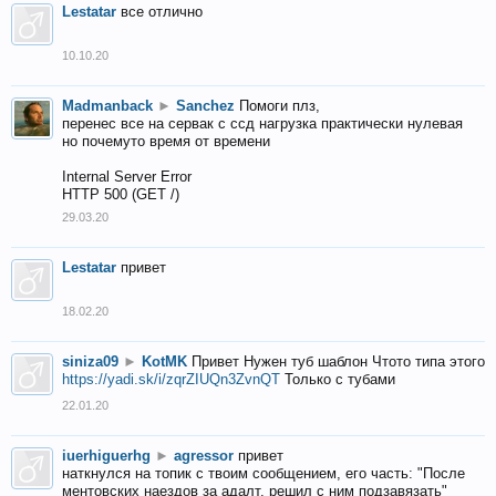
Lestatar
все отлично
10.10.20
Madmanback
►
Sanchez
Помоги плз,
перенес все на сервак с ссд нагрузка практически нулевая
но почемуто время от времени
Internal Server Error
HTTP 500 (GET /)
29.03.20
Lestatar
привет
18.02.20
siniza09
►
KotMK
Привет Нужен туб шаблон Чтото типа этого
https://yadi.sk/i/zqrZIUQn3ZvnQT
Только с тубами
22.01.20
iuerhiguerhg
►
agressor
привет
наткнулся на топик с твоим сообщением, его часть: "После
ментовских наездов за адалт, решил с ним подзавязать"