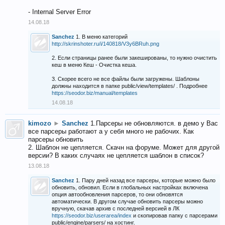
- Internal Server Error
14.08.18
Sanchez
1. В меню категорий
http://skrinshoter.ru/i/140818/V3y6BRuh.png
2. Если страницы ранее были закешированы, то нужно очистить
кеш в меню Кеш - Очистка кеша.
3. Скорее всего не все файлы были загружены. Шаблоны
должны находится в папке public/view/templates/ . Подробнее
https://seodor.biz/manual/templates
14.08.18
kimozo
►
Sanchez
1.Парсеры не обновляются. в демо у Вас
все парсеры работают а у себя много не рабочих. Как
парсеры обновить
2. Шаблон не цепляется. Скачн на форуме. Может для другой
версии? В каких случаях не цепляется шаблон в список?
13.08.18
Sanchez
1. Пару дней назад все парсеры, которые можно было
обновить, обновил. Если в глобальных настройках включена
опция автообновления парсеров, то они обновятся
автоматически. В другом случае обновить парсеры можно
вручную, скачав архив с последней версией в ЛК
https://seodor.biz/userarea/index
и скопировав папку с парсерами
public/engine/parsers/ на хостинг.