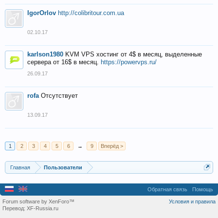
IgorOrlov
http://colibritour.com.ua
02.10.17
karlson1980
KVM VPS хостинг от 4$ в месяц, выделенные
сервера от 16$ в месяц.
https://powervps.ru/
26.09.17
rofa
Отсутствует
13.09.17
1
2
3
4
5
6
→
9
Вперёд >
Главная
Пользователи
Обратная связь
Помощь
Forum software by XenForo™
Условия и правила
Перевод:
XF-Russia.ru