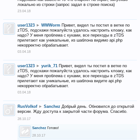
локально из строки (запрос задал в строке поиска)
23.04.18
user1323
►
WWWorm
Привет, видел ты постил в ветке по
zTDS, подскажи пожалуйста удалось настроить клоаку, как
надо? У меня проблема с куками, все переходы в zTDS
прилетают как уникальные, из шаблона видимо api.php
некорректно обрабатывает.
03.04.18
user1323
►
yurik_71
Привет, видел ты постил в ветке по
zTDS, подскажи пожалуйста удалось настроить клоаку, как
надо? У меня проблема с куками, все переходы в zTDS
прилетают как уникальные, из шаблона видите api.php
некорректно обрабатывает.
03.04.18
RusVolkof
►
Sanchez
Добрый день. Обновился до открытой
версии. Жду доступа к закрытой части форума. Спасибо.
28.10.17
Sanchez
Готово!
28.10.17