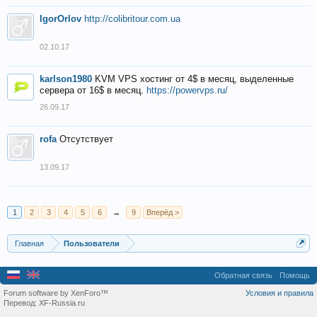
IgorOrlov
http://colibritour.com.ua
02.10.17
karlson1980
KVM VPS хостинг от 4$ в месяц, выделенные
сервера от 16$ в месяц.
https://powervps.ru/
26.09.17
rofa
Отсутствует
13.09.17
1
2
3
4
5
6
→
9
Вперёд >
Главная
Пользователи
Обратная связь
Помощь
Forum software by XenForo™
Условия и правила
Перевод:
XF-Russia.ru