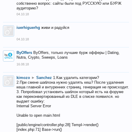
собственно вопрос: сайты были под РУССКУЮ или БУРЖ
аудиторию?
04.10.18
iuerhiguerhg
живи и радуйся
04.10.18
ByOffers
ByOffers, только лучшие бурж офферы | Dating,
Nutra, Crypto, Sweeps, Loans
16.08.18
kimozo
►
Sanchez
1.Как удалить категории?
2.При смене шаблона нужно удалять кеш? После удаления
кеша главной и внтуренних страниц. генерация не происходит.
3. Попробовал установить шаблон который есть на форуме
как переконвертированный из DLE в списке появился. но
выдает ошибку:
Internal Server Error
Unable to open main.html
[public/engine/controller.php:28] Templ->render()
[index.php:71] Base->run()