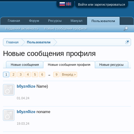
Войти или зарегистрироваться
Главная
Форум
Ресурсы
Мануал
Пользователи
Недавняя активность
Новые сообщения профиля
...
Главная
Пользователи
Новые сообщения профиля
Новые сообщения
Новые сообщения профиля
Новые ресурсы
1
2
3
4
5
6
→
9
Вперёд >
b0yzn0ize
Name)
01.04.24
b0yzn0ize
noname
19.03.24