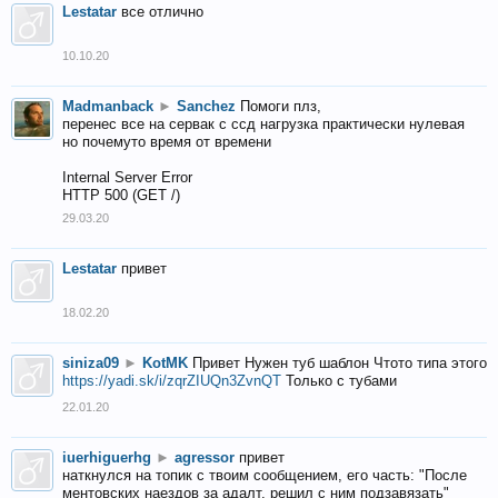
Lestatar
все отлично
10.10.20
Madmanback
►
Sanchez
Помоги плз,
перенес все на сервак с ссд нагрузка практически нулевая
но почемуто время от времени
Internal Server Error
HTTP 500 (GET /)
29.03.20
Lestatar
привет
18.02.20
siniza09
►
KotMK
Привет Нужен туб шаблон Чтото типа этого
https://yadi.sk/i/zqrZIUQn3ZvnQT
Только с тубами
22.01.20
iuerhiguerhg
►
agressor
привет
наткнулся на топик с твоим сообщением, его часть: "После
ментовских наездов за адалт, решил с ним подзавязать"