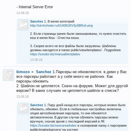
- Internal Server Error
14.08.18
Sanchez
1. В меню категорий
http://skrinshoter.ru/i/140818/V3y6BRuh.png
2. Если страницы ранее были закешированы, то нужно очистить
кеш в меню Кеш - Очистка кеша.
3. Скорее всего не все файлы были загружены. Шаблоны
должны находится в папке public/view/templates/ . Подробнее
https://seodor.biz/manual/templates
14.08.18
kimozo
►
Sanchez
1.Парсеры не обновляются. в демо у Вас
все парсеры работают а у себя много не рабочих. Как
парсеры обновить
2. Шаблон не цепляется. Скачн на форуме. Может для другой
версии? В каких случаях не цепляется шаблон в список?
13.08.18
Sanchez
1. Пару дней назад все парсеры, которые можно было
обновить, обновил. Если в глобальных настройках включена
опция автообновления парсеров, то они обновятся
автоматически. В другом случае обновить парсеры можно
вручную, скачав архив с последней версией в ЛК
https://seodor.biz/userarea/index
и скопировав папку с парсерами
public/engine/parsers/ на хостинг.