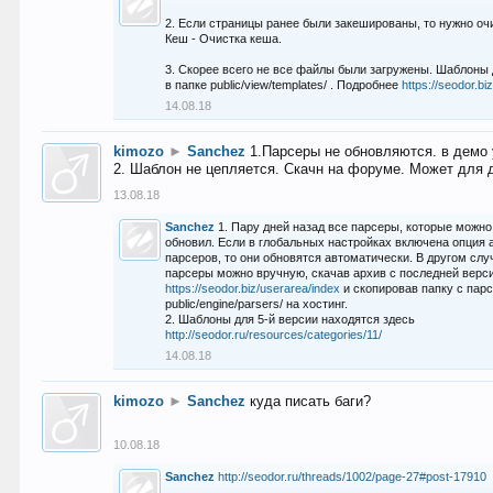
2. Если страницы ранее были закешированы, то нужно оч
Кеш - Очистка кеша.
3. Скорее всего не все файлы были загружены. Шаблоны
в папке public/view/templates/ . Подробнее
https://seodor.b
14.08.18
kimozo
►
Sanchez
1.Парсеры не обновляются. в демо 
2. Шаблон не цепляется. Скачн на форуме. Может для д
13.08.18
Sanchez
1. Пару дней назад все парсеры, которые можно
обновил. Если в глобальных настройках включена опция
парсеров, то они обновятся автоматически. В другом слу
парсеры можно вручную, скачав архив с последней верс
https://seodor.biz/userarea/index
и скопировав папку с пар
public/engine/parsers/ на хостинг.
2. Шаблоны для 5-й версии находятся здесь
http://seodor.ru/resources/categories/11/
14.08.18
kimozo
►
Sanchez
куда писать баги?
10.08.18
Sanchez
http://seodor.ru/threads/1002/page-27#post-17910