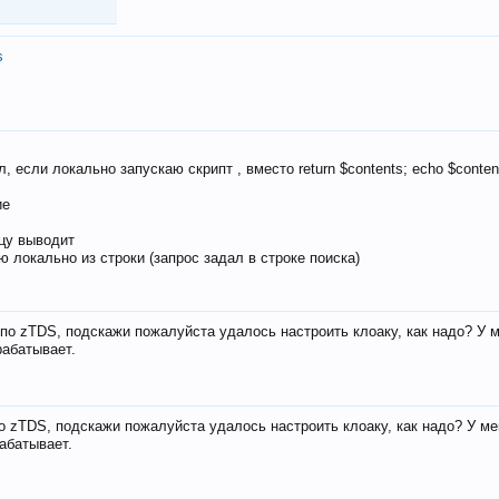
s
, если локально запускаю скрипт , вместо return $contents; echo $conten
ие
ицу выводит
ю локально из строки (запрос задал в строке поиска)
е по zTDS, подскажи пожалуйста удалось настроить клоаку, как надо? У 
рабатывает.
по zTDS, подскажи пожалуйста удалось настроить клоаку, как надо? У м
рабатывает.