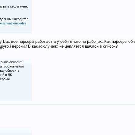
истить кеш в меню
 должны находится
iz/manual/templates
у Вас все парсеры работают а у себя много не рабочих. Как парсеры об
ругой версии? В каких случаях не цепляется шаблон в список?
 было обновить,
 автообновления
чае обновить
ией в ЛК
серами