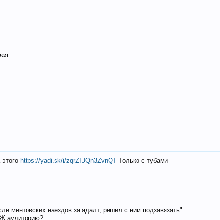
вая
а этого
https://yadi.sk/i/zqrZIUQn3ZvnQT
Только с тубами
осле ментовских наездов за адалт, решил с ним подзавязать"
РЖ аудиторию?