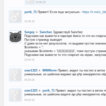
10.08.18
yurik_71
Привет! Если еще актуально -
https://t.me/z_td
22.05.18
Sergey
►
Sanchez
Здравствуй Sanchez
Подскажи как вывести в парсере бинга то что он спарсил
Пустую страницу выводит
// даже если нет результатов, то выдаем пустое значен
$contents = '';
указываю $contents = '111111111111'; тоже пустую стран
Подскажи как вывести то что спарсил на экран, запуска
23.04.18
user1323
►
WWWorm
Привет, видел ты постил в ветк
уникальные, из шаблона видимо api.php некорректно об
03.04.18
user1323
►
yurik_71
Привет, видел ты постил в ветке 
уникальные, из шаблона видите api.php некорректно об
03.04.18