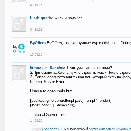
04.10.18
iuerhiguerhg
живи и радуйся
04.10.18
ByOffers
ByOffers, только лучшие бурж офферы | Dating,
16.08.18
kimozo
►
Sanchez
1.Как удалить категории?
2.При смене шаблона нужно удалять кеш? После удален
3. Попробовал установить шаблон который есть на фору
Internal Server Error
Unable to open main.html
[public/engine/controller.php:28] Templ->render()
[index.php:71] Base->run()
- Internal Server Error
14.08.18
Sanchez
1. В меню категорий
http://skrinshoter.ru/i/1408