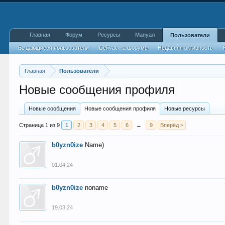
Главная
Форум
Ресурсы
Мануал
Пользователи
Выдающиеся пользователи
Сейчас на форуме
Недавняя активность
Главная
Пользователи
Новые сообщения профиля
Новые сообщения
Новые сообщения профиля
Новые ресурсы
Страница 1 из 9
1
2
3
4
5
6
→
9
Вперёд >
b0yzn0ize
Name)
01.04.24
b0yzn0ize
noname
19.03.24