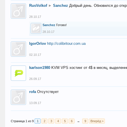
RusVolkof
►
Sanchez
Добрый день. Обновился до откр
28.10.17
Sanchez
Готово!
28.10.17
IgorOrlov
http://colibritour.com.ua
02.10.17
karlson1980
KVM VPS хостинг от 4$ в месяц, выделенн
26.09.17
rofa
Отсутствует
13.09.17
Страница 1 из 9
1
2
3
4
5
6
→
9
Вперёд >