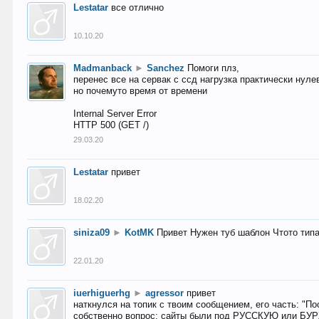
Lestatar
все отлично
10.10.20
Madmanback
►
Sanchez
Помоги плз,
перенес все на сервак с ссд нагрузка практически нуле
но почемуто время от времени
Internal Server Error
HTTP 500 (GET /)
29.03.20
Lestatar
привет
18.02.20
siniza09
►
KotMK
Привет Нужен туб шаблон Чтото тип
22.01.20
iuerhiguerhg
►
agressor
привет
наткнулся на топик с твоим сообщением, его часть: "П
собственно вопрос: сайты были под РУССКУЮ или БУ