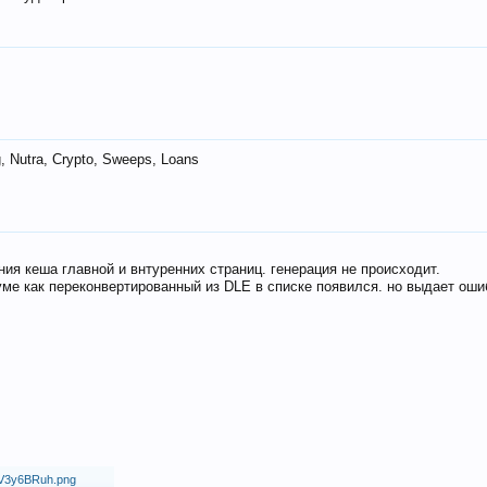
 Nutra, Crypto, Sweeps, Loans
ия кеша главной и внтуренних страниц. генерация не происходит.
ме как переконвертированный из DLE в списке появился. но выдает оши
18/V3y6BRuh.png