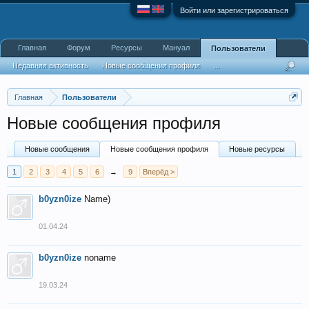
Войти или зарегистрироваться
Главная
Форум
Ресурсы
Мануал
Пользователи
Недавняя активность
Новые сообщения профиля
...
Главная
Пользователи
Новые сообщения профиля
Новые сообщения
Новые сообщения профиля
Новые ресурсы
1
2
3
4
5
6
→
9
Вперёд >
b0yzn0ize
Name)
01.04.24
b0yzn0ize
noname
19.03.24