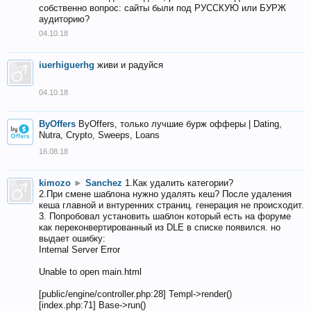
собственно вопрос: сайты были под РУССКУЮ или БУРЖ
аудиторию?
04.10.18
iuerhiguerhg
живи и радуйся
04.10.18
ByOffers
ByOffers, только лучшие бурж офферы | Dating,
Nutra, Crypto, Sweeps, Loans
16.08.18
kimozo
►
Sanchez
1.Как удалить категории?
2.При смене шаблона нужно удалять кеш? После удаления
кеша главной и внтуренних страниц. генерация не происходит.
3. Попробовал установить шаблон который есть на форуме
как переконвертированный из DLE в списке появился. но
выдает ошибку:
Internal Server Error
Unable to open main.html
[public/engine/controller.php:28] Templ->render()
[index.php:71] Base->run()