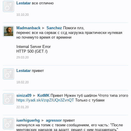
Lestatar
все отлично
10.10.20
Madmanback
►
Sanchez
Помоги плз,
перенес все на сервак с ссд нагрузка практически нулевая
но почемуто время от времени
Internal Server Error
HTTP 500 (GET /)
29.03.20
Lestatar
привет
18.02.20
siniza09
►
KotMK
Привет Нужен туб шаблон Чтото типа этого
https://yadi.sk/i/zqrZIUQn3ZvnQT
Только с тубами
22.01.20
iuerhiguerhg
►
agressor
привет
наткнулся на топик с твоим сообщением, его часть: "После
ментовских наездов за адалт, решил с ним подзавязать"