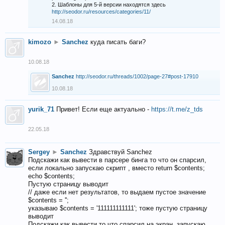
2. Шаблоны для 5-й версии находятся здесь
http://seodor.ru/resources/categories/11/
14.08.18
kimozo
►
Sanchez
куда писать баги?
10.08.18
Sanchez
http://seodor.ru/threads/1002/page-27#post-17910
10.08.18
yurik_71
Привет! Если еще актуально -
https://t.me/z_tds
22.05.18
Sergey
►
Sanchez
Здравствуй Sanchez
Подскажи как вывести в парсере бинга то что он спарсил,
если локально запускаю скрипт , вместо return $contents;
echo $contents;
Пустую страницу выводит
// даже если нет результатов, то выдаем пустое значение
$contents = '';
указываю $contents = '111111111111'; тоже пустую страницу
выводит
Подскажи как вывести то что спарсил на экран, запускаю