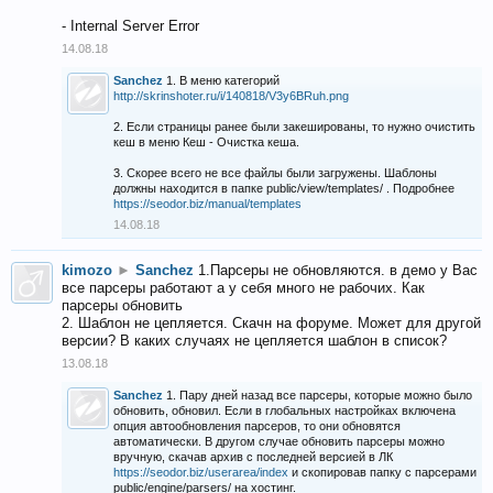
- Internal Server Error
14.08.18
Sanchez
1. В меню категорий
http://skrinshoter.ru/i/140818/V3y6BRuh.png
2. Если страницы ранее были закешированы, то нужно очистить
кеш в меню Кеш - Очистка кеша.
3. Скорее всего не все файлы были загружены. Шаблоны
должны находится в папке public/view/templates/ . Подробнее
https://seodor.biz/manual/templates
14.08.18
kimozo
►
Sanchez
1.Парсеры не обновляются. в демо у Вас
все парсеры работают а у себя много не рабочих. Как
парсеры обновить
2. Шаблон не цепляется. Скачн на форуме. Может для другой
версии? В каких случаях не цепляется шаблон в список?
13.08.18
Sanchez
1. Пару дней назад все парсеры, которые можно было
обновить, обновил. Если в глобальных настройках включена
опция автообновления парсеров, то они обновятся
автоматически. В другом случае обновить парсеры можно
вручную, скачав архив с последней версией в ЛК
https://seodor.biz/userarea/index
и скопировав папку с парсерами
public/engine/parsers/ на хостинг.