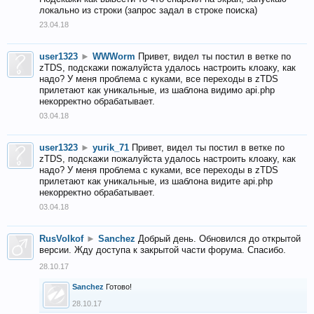
локально из строки (запрос задал в строке поиска)
23.04.18
user1323
►
WWWorm
Привет, видел ты постил в ветке по
zTDS, подскажи пожалуйста удалось настроить клоаку, как
надо? У меня проблема с куками, все переходы в zTDS
прилетают как уникальные, из шаблона видимо api.php
некорректно обрабатывает.
03.04.18
user1323
►
yurik_71
Привет, видел ты постил в ветке по
zTDS, подскажи пожалуйста удалось настроить клоаку, как
надо? У меня проблема с куками, все переходы в zTDS
прилетают как уникальные, из шаблона видите api.php
некорректно обрабатывает.
03.04.18
RusVolkof
►
Sanchez
Добрый день. Обновился до открытой
версии. Жду доступа к закрытой части форума. Спасибо.
28.10.17
Sanchez
Готово!
28.10.17