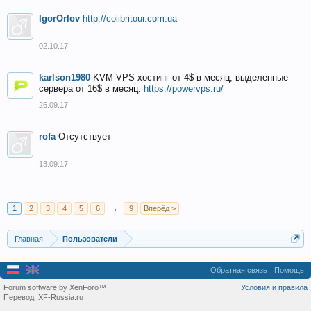
IgorOrlov
http://colibritour.com.ua
02.10.17
karlson1980
KVM VPS хостинг от 4$ в месяц, выделенные
сервера от 16$ в месяц.
https://powervps.ru/
26.09.17
rofa
Отсутствует
13.09.17
1
2
3
4
5
6
→
9
Вперёд >
Главная
Пользователи
Обратная связь
Помощь
Forum software by XenForo™
Условия и правила
Перевод:
XF-Russia.ru