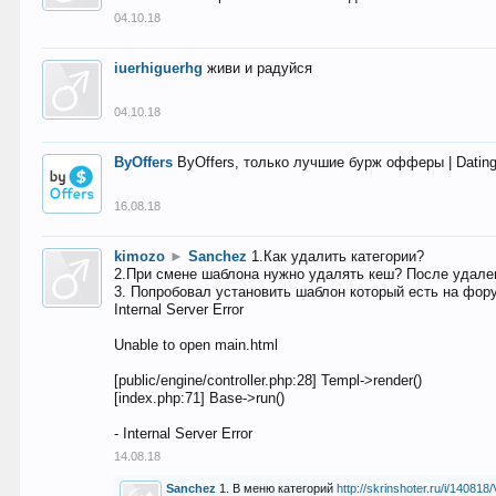
04.10.18
iuerhiguerhg
живи и радуйся
04.10.18
ByOffers
ByOffers, только лучшие бурж офферы | Dating,
16.08.18
kimozo
►
Sanchez
1.Как удалить категории?
2.При смене шаблона нужно удалять кеш? После удален
3. Попробовал установить шаблон который есть на фору
Internal Server Error
Unable to open main.html
[public/engine/controller.php:28] Templ->render()
[index.php:71] Base->run()
- Internal Server Error
14.08.18
Sanchez
1. В меню категорий
http://skrinshoter.ru/i/1408