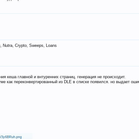
 Nutra, Crypto, Sweeps, Loans
ия кеша главной и внтуренних страниц. генерация не происходит.
ме как переконвертированный из DLE в списке появился. но выдает оши
18/V3y6BRuh.png