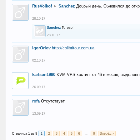
RusVolkof
►
Sanchez
Добрый день. Обновился до откр
28.10.17
Sanchez
Готово!
28.10.17
IgorOrlov
http://colibritour.com.ua
02.10.17
karlson1980
KVM VPS хостинг от 4$ в месяц, выделенн
26.09.17
rofa
Отсутствует
13.09.17
Страница 1 из 9
1
2
3
4
5
6
→
9
Вперёд >