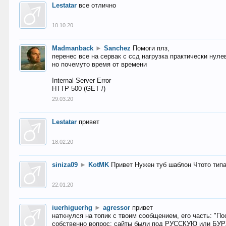
Lestatar
все отлично
10.10.20
Madmanback
►
Sanchez
Помоги плз,
перенес все на сервак с ссд нагрузка практически нуле
но почемуто время от времени
Internal Server Error
HTTP 500 (GET /)
29.03.20
Lestatar
привет
18.02.20
siniza09
►
KotMK
Привет Нужен туб шаблон Чтото тип
22.01.20
iuerhiguerhg
►
agressor
привет
наткнулся на топик с твоим сообщением, его часть: "П
собственно вопрос: сайты были под РУССКУЮ или БУ