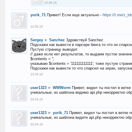
10.08.18
yurik_71
Привет! Если еще актуально -
https://t.me/z_td
22.05.18
Sergey
►
Sanchez
Здравствуй Sanchez
Подскажи как вывести в парсере бинга то что он спарсил
Пустую страницу выводит
// даже если нет результатов, то выдаем пустое значен
$contents = '';
указываю $contents = '111111111111'; тоже пустую стран
Подскажи как вывести то что спарсил на экран, запуска
23.04.18
user1323
►
WWWorm
Привет, видел ты постил в ветк
уникальные, из шаблона видимо api.php некорректно об
03.04.18
user1323
►
yurik_71
Привет, видел ты постил в ветке 
уникальные, из шаблона видите api.php некорректно об
03.04.18