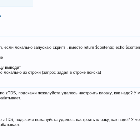
s
, если локально запускаю скрипт , вместо return $contents; echo $conten
ие
ицу выводит
ю локально из строки (запрос задал в строке поиска)
е по zTDS, подскажи пожалуйста удалось настроить клоаку, как надо? У 
рабатывает.
по zTDS, подскажи пожалуйста удалось настроить клоаку, как надо? У м
рабатывает.