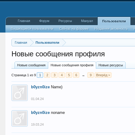
Главная
Форум
Ресурсы
Мануал
Пользователи
Выдающиеся пользователи
Сейчас на форуме
Недавняя активность
Главная
Пользователи
Новые сообщения профиля
Новые сообщения
Новые сообщения профиля
Новые ресурсы
Страница 1 из 9
1
2
3
4
5
6
→
9
Вперёд >
b0yzn0ize
Name)
01.04.24
b0yzn0ize
noname
19.03.24