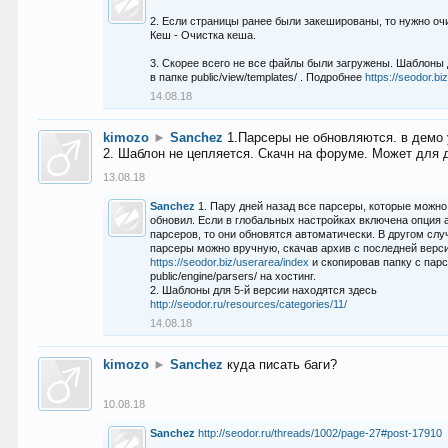
2. Если страницы ранее были закешированы, то нужно оч
Кеш - Очистка кеша.
3. Скорее всего не все файлы были загружены. Шаблоны
в папке public/view/templates/ . Подробнее
https://seodor.b
14.08.18
kimozo
►
Sanchez
1.Парсеры не обновляются. в демо 
2. Шаблон не цепляется. Скачн на форуме. Может для д
13.08.18
Sanchez
1. Пару дней назад все парсеры, которые можно
обновил. Если в глобальных настройках включена опция
парсеров, то они обновятся автоматически. В другом слу
парсеры можно вручную, скачав архив с последней верс
https://seodor.biz/userarea/index
и скопировав папку с пар
public/engine/parsers/ на хостинг.
2. Шаблоны для 5-й версии находятся здесь
http://seodor.ru/resources/categories/11/
14.08.18
kimozo
►
Sanchez
куда писать баги?
10.08.18
Sanchez
http://seodor.ru/threads/1002/page-27#post-17910