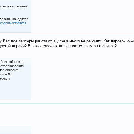
истить кеш в меню
 должны находится
iz/manual/templates
у Вас все парсеры работают а у себя много не рабочих. Как парсеры об
ругой версии? В каких случаях не цепляется шаблон в список?
 было обновить,
 автообновления
чае обновить
ией в ЛК
серами