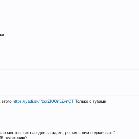
вая
а этого
https://yadi.sk/i/zqrZIUQn3ZvnQT
Только с тубами
осле ментовских наездов за адалт, решил с ним подзавязать"
РЖ аудиторию?