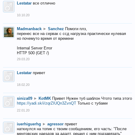
Lestatar
все отлично
10.10.20
Madmanback
►
Sanchez
Помоги плз,
перенес все на сервак с ссд нагрузка практически нулевая
но почемуто время от времени
Internal Server Error
HTTP 500 (GET /)
29.03.20
Lestatar
привет
18.02.20
siniza09
►
KotMK
Привет Нужен туб шаблон Чтото типа этого
https://yadi.sk/i/zqrZIUQn3ZvnQT
Только с тубами
22.01.20
iuerhiguerhg
►
agressor
привет
наткнулся на топик с твоим сообщением, его часть: "После
ментовских наездов за адалт, решил с ним подзавязать"