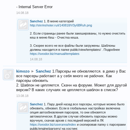
- Internal Server Error
14.08.18
Sanchez
1. В меню категорий
http://skrinshoter.ru/i/140818/V3y6BRuh.png
2. Если страницы ранее были закешированы, то нужно очистить
кеш в меню Кеш - Очистка кеша.
3. Скорее всего не все файлы были загружены. Шаблоны
должны находится в папке public/view/templates/ . Подробнее
https://seodor.biz/manual/templates
14.08.18
kimozo
►
Sanchez
1.Парсеры не обновляются. в демо у Вас
все парсеры работают а у себя много не рабочих. Как
парсеры обновить
2. Шаблон не цепляется. Скачн на форуме. Может для другой
версии? В каких случаях не цепляется шаблон в список?
13.08.18
Sanchez
1. Пару дней назад все парсеры, которые можно было
обновить, обновил. Если в глобальных настройках включена
опция автообновления парсеров, то они обновятся
автоматически. В другом случае обновить парсеры можно
вручную, скачав архив с последней версией в ЛК
https://seodor.biz/userarea/index
и скопировав папку с парсерами
public/engine/parsers/ на хостинг.