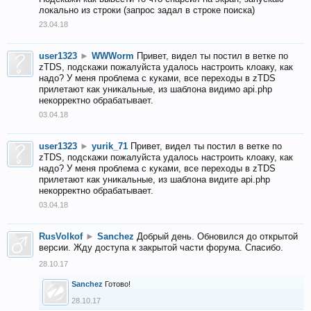
локально из строки (запрос задал в строке поиска)
23.04.18
user1323
►
WWWorm
Привет, видел ты постил в ветке по
zTDS, подскажи пожалуйста удалось настроить клоаку, как
надо? У меня проблема с куками, все переходы в zTDS
прилетают как уникальные, из шаблона видимо api.php
некорректно обрабатывает.
03.04.18
user1323
►
yurik_71
Привет, видел ты постил в ветке по
zTDS, подскажи пожалуйста удалось настроить клоаку, как
надо? У меня проблема с куками, все переходы в zTDS
прилетают как уникальные, из шаблона видите api.php
некорректно обрабатывает.
03.04.18
RusVolkof
►
Sanchez
Добрый день. Обновился до открытой
версии. Жду доступа к закрытой части форума. Спасибо.
28.10.17
Sanchez
Готово!
28.10.17