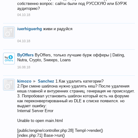
собственно вопрос: сайты были под РУССКУЮ или БУРЖ
аудиторию?
04.10.18
iuerhiguerhg
живи и радуйся
04.10.18
ByOffers
ByOffers, только лучшие бурж офферы | Dating,
Nutra, Crypto, Sweeps, Loans
16.08.18
kimozo
►
Sanchez
1.Как удалить категории?
2.При смене шаблона нужно удалять кеш? После удаления
кеша главной и внтуренних страниц. генерация не происходит.
3. Попробовал установить шаблон который есть на форуме
как переконвертированный из DLE в списке появился. но
выдает ошибку:
Internal Server Error
Unable to open main.html
[public/engine/controller.php:28] Templ->render()
[index.php:71] Base->run()