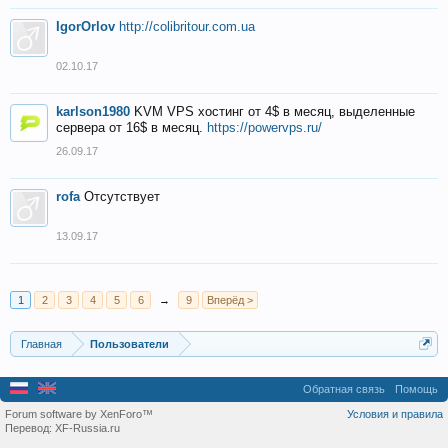
IgorOrlov
http://colibritour.com.ua
02.10.17
karlson1980
KVM VPS хостинг от 4$ в месяц, выделенные
сервера от 16$ в месяц.
https://powervps.ru/
26.09.17
rofa
Отсутствует
13.09.17
1
2
3
4
5
6
→
9
Вперёд >
Главная
Пользователи
Обратная связь
Помощь
Forum software by XenForo™
Условия и правила
Перевод:
XF-Russia.ru