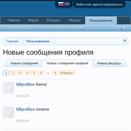
Войти или зарегистрироваться
Главная
Форум
Ресурсы
Мануал
Пользователи
Недавняя активность
Новые сообщения профиля
...
Главная
Пользователи
Новые сообщения профиля
Новые сообщения
Новые сообщения профиля
Новые ресурсы
1
2
3
4
5
6
→
9
Вперёд >
b0yzn0ize
Name)
01.04.24
b0yzn0ize
noname
19.03.24