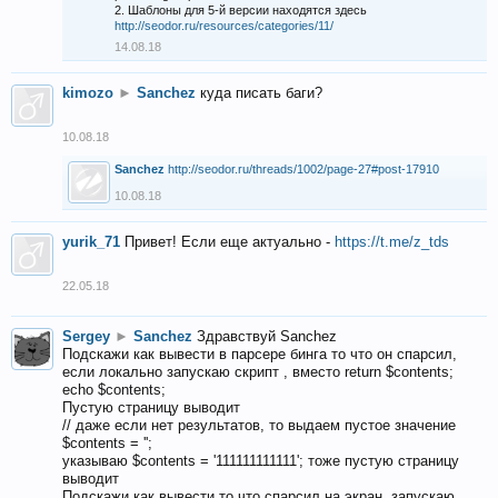
2. Шаблоны для 5-й версии находятся здесь
http://seodor.ru/resources/categories/11/
14.08.18
kimozo
►
Sanchez
куда писать баги?
10.08.18
Sanchez
http://seodor.ru/threads/1002/page-27#post-17910
10.08.18
yurik_71
Привет! Если еще актуально -
https://t.me/z_tds
22.05.18
Sergey
►
Sanchez
Здравствуй Sanchez
Подскажи как вывести в парсере бинга то что он спарсил,
если локально запускаю скрипт , вместо return $contents;
echo $contents;
Пустую страницу выводит
// даже если нет результатов, то выдаем пустое значение
$contents = '';
указываю $contents = '111111111111'; тоже пустую страницу
выводит
Подскажи как вывести то что спарсил на экран, запускаю