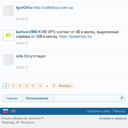
IgorOrlov
http://colibritour.com.ua
02.10.17
karlson1980
KVM VPS хостинг от 4$ в месяц, выделенные
сервера от 16$ в месяц.
https://powervps.ru/
26.09.17
rofa
Отсутствует
13.09.17
1
2
3
4
5
6
→
9
Вперёд >
Главная
Пользователи
Обратная связь
Помощь
Forum software by XenForo™
Условия и правила
Перевод:
XF-Russia.ru