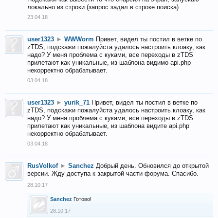
локально из строки (запрос задал в строке поиска)
23.04.18
user1323
►
WWWorm
Привет, видел ты постил в ветке по
zTDS, подскажи пожалуйста удалось настроить клоаку, как
надо? У меня проблема с куками, все переходы в zTDS
прилетают как уникальные, из шаблона видимо api.php
некорректно обрабатывает.
03.04.18
user1323
►
yurik_71
Привет, видел ты постил в ветке по
zTDS, подскажи пожалуйста удалось настроить клоаку, как
надо? У меня проблема с куками, все переходы в zTDS
прилетают как уникальные, из шаблона видите api.php
некорректно обрабатывает.
03.04.18
RusVolkof
►
Sanchez
Добрый день. Обновился до открытой
версии. Жду доступа к закрытой части форума. Спасибо.
28.10.17
Sanchez
Готово!
28.10.17