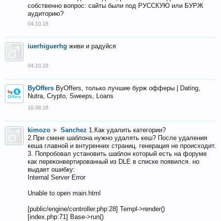
собственно вопрос: сайты были под РУССКУЮ или БУРЖ
аудиторию?
04.10.18
iuerhiguerhg
живи и радуйся
04.10.18
ByOffers
ByOffers, только лучшие бурж офферы | Dating,
Nutra, Crypto, Sweeps, Loans
16.08.18
kimozo
►
Sanchez
1.Как удалить категории?
2.При смене шаблона нужно удалять кеш? После удаления
кеша главной и внтуренних страниц. генерация не происходит.
3. Попробовал установить шаблон который есть на форуме
как переконвертированный из DLE в списке появился. но
выдает ошибку:
Internal Server Error
Unable to open main.html
[public/engine/controller.php:28] Templ->render()
[index.php:71] Base->run()