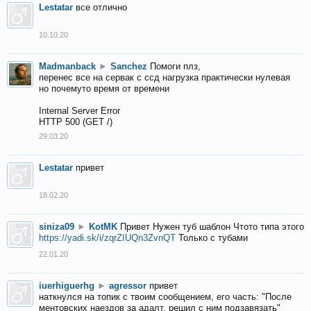
Lestatar
все отлично
10.10.20
Madmanback
►
Sanchez
Помоги плз,
перенес все на сервак с ссд нагрузка практически нулевая
но почемуто время от времени
Internal Server Error
HTTP 500 (GET /)
29.03.20
Lestatar
привет
18.02.20
siniza09
►
KotMK
Привет Нужен туб шаблон Чтото типа этого
https://yadi.sk/i/zqrZIUQn3ZvnQT
Только с тубами
22.01.20
iuerhiguerhg
►
agressor
привет
наткнулся на топик с твоим сообщением, его часть: "После
ментовских наездов за адалт, решил с ним подзавязать"