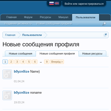
Войти или зарегистрироваться
Главная
Форум
Ресурсы
Мануал
Пользователи
Недавняя активность
Новые сообщения профиля
...
Главная
Пользователи
Новые сообщения профиля
Новые сообщения
Новые сообщения профиля
Новые ресурсы
1
2
3
4
5
6
→
9
Вперёд >
b0yzn0ize
Name)
01.04.24
b0yzn0ize
noname
19.03.24