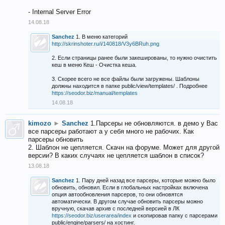
- Internal Server Error
14.08.18
Sanchez
1. В меню категорий
http://skrinshoter.ru/i/140818/V3y6BRuh.png
2. Если страницы ранее были закешированы, то нужно очистить
кеш в меню Кеш - Очистка кеша.
3. Скорее всего не все файлы были загружены. Шаблоны
должны находится в папке public/view/templates/ . Подробнее
https://seodor.biz/manual/templates
14.08.18
kimozo
►
Sanchez
1.Парсеры не обновляются. в демо у Вас
все парсеры работают а у себя много не рабочих. Как
парсеры обновить
2. Шаблон не цепляется. Скачн на форуме. Может для другой
версии? В каких случаях не цепляется шаблон в список?
13.08.18
Sanchez
1. Пару дней назад все парсеры, которые можно было
обновить, обновил. Если в глобальных настройках включена
опция автообновления парсеров, то они обновятся
автоматически. В другом случае обновить парсеры можно
вручную, скачав архив с последней версией в ЛК
https://seodor.biz/userarea/index
и скопировав папку с парсерами
public/engine/parsers/ на хостинг.