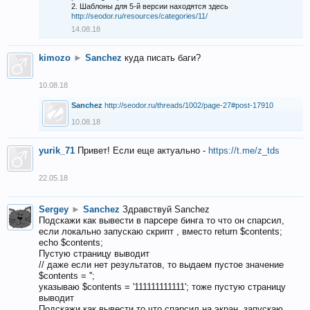
2. Шаблоны для 5-й версии находятся здесь
http://seodor.ru/resources/categories/11/
14.08.18
kimozo
►
Sanchez
куда писать баги?
10.08.18
Sanchez
http://seodor.ru/threads/1002/page-27#post-17910
10.08.18
yurik_71
Привет! Если еще актуально -
https://t.me/z_tds
22.05.18
Sergey
►
Sanchez
Здравствуй Sanchez
Подскажи как вывести в парсере бинга то что он спарсил,
если локально запускаю скрипт , вместо return $contents;
echo $contents;
Пустую страницу выводит
// даже если нет результатов, то выдаем пустое значение
$contents = '';
указываю $contents = '111111111111'; тоже пустую страницу
выводит
Подскажи как вывести то что спарсил на экран, запускаю