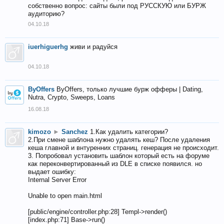
собственно вопрос: сайты были под РУССКУЮ или БУРЖ
аудиторию?
04.10.18
iuerhiguerhg
живи и радуйся
04.10.18
ByOffers
ByOffers, только лучшие бурж офферы | Dating,
Nutra, Crypto, Sweeps, Loans
16.08.18
kimozo
►
Sanchez
1.Как удалить категории?
2.При смене шаблона нужно удалять кеш? После удаления
кеша главной и внтуренних страниц. генерация не происходит.
3. Попробовал установить шаблон который есть на форуме
как переконвертированный из DLE в списке появился. но
выдает ошибку:
Internal Server Error
Unable to open main.html
[public/engine/controller.php:28] Templ->render()
[index.php:71] Base->run()