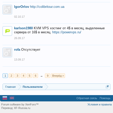
IgorOrlov
http://colibritour.com.ua
02.10.17
karlson1980
KVM VPS хостинг от 4$ в месяц, выделенные
сервера от 16$ в месяц.
https://powervps.ru/
26.09.17
rofa
Отсутствует
13.09.17
1
2
3
4
5
6
→
9
Вперёд >
Главная
Пользователи
Обратная связь
Помощь
Forum software by XenForo™
Условия и правила
Перевод:
XF-Russia.ru