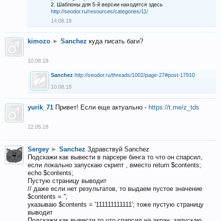
2. Шаблоны для 5-й версии находятся здесь
http://seodor.ru/resources/categories/11/
14.08.18
kimozo
►
Sanchez
куда писать баги?
10.08.18
Sanchez
http://seodor.ru/threads/1002/page-27#post-17910
10.08.18
yurik_71
Привет! Если еще актуально -
https://t.me/z_tds
22.05.18
Sergey
►
Sanchez
Здравствуй Sanchez
Подскажи как вывести в парсере бинга то что он спарсил,
если локально запускаю скрипт , вместо return $contents;
echo $contents;
Пустую страницу выводит
// даже если нет результатов, то выдаем пустое значение
$contents = '';
указываю $contents = '111111111111'; тоже пустую страницу
выводит
Подскажи как вывести то что спарсил на экран, запускаю