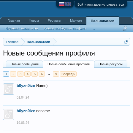
Войти или зарегистрироваться
Главная
Форум
Ресурсы
Мануал
Пользователи
Недавняя активность
Новые сообщения профиля
...
Главная
Пользователи
Новые сообщения профиля
Новые сообщения
Новые сообщения профиля
Новые ресурсы
1
2
3
4
5
6
→
9
Вперёд >
b0yzn0ize
Name)
01.04.24
b0yzn0ize
noname
19.03.24