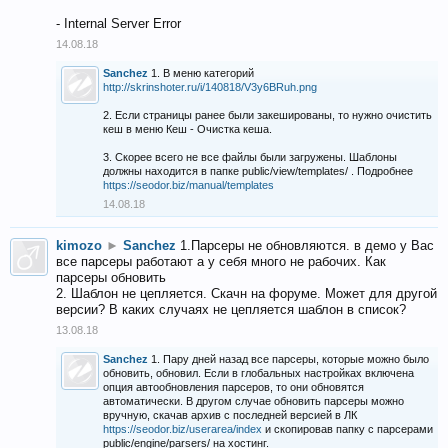
- Internal Server Error
14.08.18
Sanchez
1. В меню категорий
http://skrinshoter.ru/i/140818/V3y6BRuh.png
2. Если страницы ранее были закешированы, то нужно очистить
кеш в меню Кеш - Очистка кеша.
3. Скорее всего не все файлы были загружены. Шаблоны
должны находится в папке public/view/templates/ . Подробнее
https://seodor.biz/manual/templates
14.08.18
kimozo
►
Sanchez
1.Парсеры не обновляются. в демо у Вас
все парсеры работают а у себя много не рабочих. Как
парсеры обновить
2. Шаблон не цепляется. Скачн на форуме. Может для другой
версии? В каких случаях не цепляется шаблон в список?
13.08.18
Sanchez
1. Пару дней назад все парсеры, которые можно было
обновить, обновил. Если в глобальных настройках включена
опция автообновления парсеров, то они обновятся
автоматически. В другом случае обновить парсеры можно
вручную, скачав архив с последней версией в ЛК
https://seodor.biz/userarea/index
и скопировав папку с парсерами
public/engine/parsers/ на хостинг.