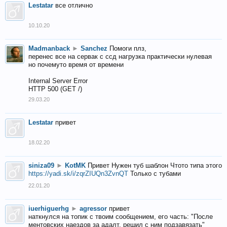
Lestatar
все отлично
10.10.20
Madmanback
►
Sanchez
Помоги плз,
перенес все на сервак с ссд нагрузка практически нулевая
но почемуто время от времени
Internal Server Error
HTTP 500 (GET /)
29.03.20
Lestatar
привет
18.02.20
siniza09
►
KotMK
Привет Нужен туб шаблон Чтото типа этого
https://yadi.sk/i/zqrZIUQn3ZvnQT
Только с тубами
22.01.20
iuerhiguerhg
►
agressor
привет
наткнулся на топик с твоим сообщением, его часть: "После
ментовских наездов за адалт, решил с ним подзавязать"