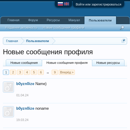
Войти или зарегистрироваться
Главная
Форум
Ресурсы
Мануал
Пользователи
Недавняя активность
Новые сообщения профиля
...
Главная
Пользователи
Новые сообщения профиля
Новые сообщения
Новые сообщения профиля
Новые ресурсы
1
2
3
4
5
6
→
9
Вперёд >
b0yzn0ize
Name)
01.04.24
b0yzn0ize
noname
19.03.24