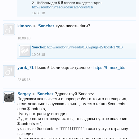
2. Шаблоны для 5-й версии находятся здесь
http://seodor.ru/resources/categories/11/
14.08.18
kimozo
►
Sanchez
куда писать баги?
10.08.18
Sanchez
http://seodor.ru/threads/1002/page-27#post-17910
10.08.18
yurik_71
Привет! Если еще актуально -
https://t.me/z_tds
22.05.18
Sergey
►
Sanchez
Здравствуй Sanchez
Подскажи как вывести в парсере бинга то что он спарсил,
если локально запускаю скрипт , вместо return $contents;
echo $contents;
Пустую страницу выводит
// даже если нет результатов, то выдаем пустое значение
$contents = '';
указываю $contents = '111111111111'; тоже пустую страницу
выводит
Подскажи как вывести то что спарсил на экран, запускаю