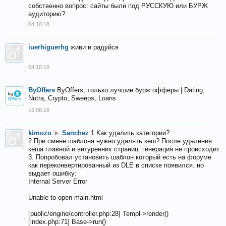
собственно вопрос: сайты были под РУССКУЮ или БУРЖ
аудиторию?
04.10.18
iuerhiguerhg
живи и радуйся
04.10.18
ByOffers
ByOffers, только лучшие бурж офферы | Dating,
Nutra, Crypto, Sweeps, Loans
16.08.18
kimozo
►
Sanchez
1.Как удалить категории?
2.При смене шаблона нужно удалять кеш? После удаления
кеша главной и внтуренних страниц. генерация не происходит.
3. Попробовал установить шаблон который есть на форуме
как переконвертированный из DLE в списке появился. но
выдает ошибку:
Internal Server Error
Unable to open main.html
[public/engine/controller.php:28] Templ->render()
[index.php:71] Base->run()