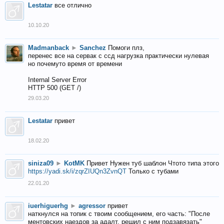
Lestatar
все отлично
10.10.20
Madmanback
►
Sanchez
Помоги плз,
перенес все на сервак с ссд нагрузка практически нулевая
но почемуто время от времени
Internal Server Error
HTTP 500 (GET /)
29.03.20
Lestatar
привет
18.02.20
siniza09
►
KotMK
Привет Нужен туб шаблон Чтото типа этого
https://yadi.sk/i/zqrZIUQn3ZvnQT
Только с тубами
22.01.20
iuerhiguerhg
►
agressor
привет
наткнулся на топик с твоим сообщением, его часть: "После
ментовских наездов за адалт, решил с ним подзавязать"