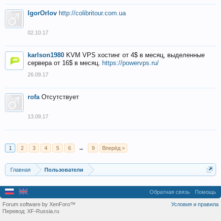
IgorOrlov
http://colibritour.com.ua
02.10.17
karlson1980
KVM VPS хостинг от 4$ в месяц, выделенные
сервера от 16$ в месяц.
https://powervps.ru/
26.09.17
rofa
Отсутствует
13.09.17
1
2
3
4
5
6
→
9
Вперёд >
Главная
Пользователи
Обратная связь
Помощь
Forum software by XenForo™
Условия и правила
Перевод:
XF-Russia.ru