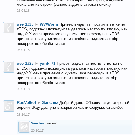
локально из строки (запрос задал в строке поиска)
23.04.18
user1323
►
WWWorm
Привет, видел ты постил в ветке по
zTDS, подскажи пожалуйста удалось настроить клоаку, как
надо? У меня проблема с куками, все переходы в zTDS
прилетают как уникальные, из шаблона видимо api.php
некорректно обрабатывает.
03.04.18
user1323
►
yurik_71
Привет, видел ты постил в ветке по
zTDS, подскажи пожалуйста удалось настроить клоаку, как
надо? У меня проблема с куками, все переходы в zTDS
прилетают как уникальные, из шаблона видите api.php
некорректно обрабатывает.
03.04.18
RusVolkof
►
Sanchez
Добрый день. Обновился до открытой
версии. Жду доступа к закрытой части форума. Спасибо.
28.10.17
Sanchez
Готово!
28.10.17