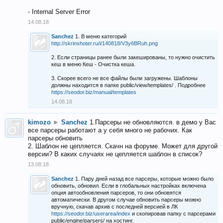
- Internal Server Error
14.08.18
Sanchez
1. В меню категорий
http://skrinshoter.ru/i/140818/V3y6BRuh.png
2. Если страницы ранее были закешированы, то нужно очистить
кеш в меню Кеш - Очистка кеша.
3. Скорее всего не все файлы были загружены. Шаблоны
должны находится в папке public/view/templates/ . Подробнее
https://seodor.biz/manual/templates
14.08.18
kimozo
►
Sanchez
1.Парсеры не обновляются. в демо у Вас
все парсеры работают а у себя много не рабочих. Как
парсеры обновить
2. Шаблон не цепляется. Скачн на форуме. Может для другой
версии? В каких случаях не цепляется шаблон в список?
13.08.18
Sanchez
1. Пару дней назад все парсеры, которые можно было
обновить, обновил. Если в глобальных настройках включена
опция автообновления парсеров, то они обновятся
автоматически. В другом случае обновить парсеры можно
вручную, скачав архив с последней версией в ЛК
https://seodor.biz/userarea/index
и скопировав папку с парсерами
public/engine/parsers/ на хостинг.