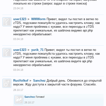
локально из строки (запрос задал в строке поиска)
23.04.18
user1323
►
WWWorm
Привет, видел ты постил в ветке по
zTDS, подскажи пожалуйста удалось настроить клоаку, как
надо? У меня проблема с куками, все переходы в zTDS
прилетают как уникальные, из шаблона видимо api.php
некорректно обрабатывает.
03.04.18
user1323
►
yurik_71
Привет, видел ты постил в ветке по
zTDS, подскажи пожалуйста удалось настроить клоаку, как
надо? У меня проблема с куками, все переходы в zTDS
прилетают как уникальные, из шаблона видите api.php
некорректно обрабатывает.
03.04.18
RusVolkof
►
Sanchez
Добрый день. Обновился до открытой
версии. Жду доступа к закрытой части форума. Спасибо.
28.10.17
Sanchez
Готово!
28.10.17