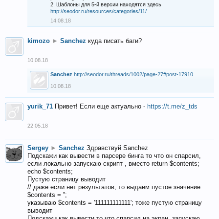
2. Шаблоны для 5-й версии находятся здесь
http://seodor.ru/resources/categories/11/
14.08.18
kimozo
►
Sanchez
куда писать баги?
10.08.18
Sanchez
http://seodor.ru/threads/1002/page-27#post-17910
10.08.18
yurik_71
Привет! Если еще актуально -
https://t.me/z_tds
22.05.18
Sergey
►
Sanchez
Здравствуй Sanchez
Подскажи как вывести в парсере бинга то что он спарсил,
если локально запускаю скрипт , вместо return $contents;
echo $contents;
Пустую страницу выводит
// даже если нет результатов, то выдаем пустое значение
$contents = '';
указываю $contents = '111111111111'; тоже пустую страницу
выводит
Подскажи как вывести то что спарсил на экран, запускаю