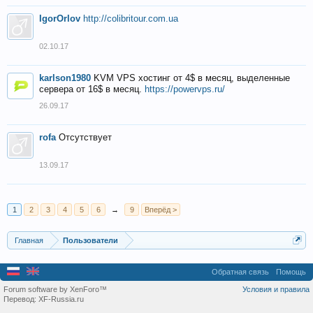
IgorOrlov
http://colibritour.com.ua
02.10.17
karlson1980
KVM VPS хостинг от 4$ в месяц, выделенные
сервера от 16$ в месяц.
https://powervps.ru/
26.09.17
rofa
Отсутствует
13.09.17
1
2
3
4
5
6
→
9
Вперёд >
Главная
Пользователи
Обратная связь
Помощь
Forum software by XenForo™
Условия и правила
Перевод:
XF-Russia.ru