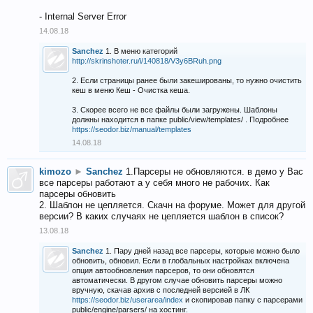
- Internal Server Error
14.08.18
Sanchez
1. В меню категорий
http://skrinshoter.ru/i/140818/V3y6BRuh.png
2. Если страницы ранее были закешированы, то нужно очистить
кеш в меню Кеш - Очистка кеша.
3. Скорее всего не все файлы были загружены. Шаблоны
должны находится в папке public/view/templates/ . Подробнее
https://seodor.biz/manual/templates
14.08.18
kimozo
►
Sanchez
1.Парсеры не обновляются. в демо у Вас
все парсеры работают а у себя много не рабочих. Как
парсеры обновить
2. Шаблон не цепляется. Скачн на форуме. Может для другой
версии? В каких случаях не цепляется шаблон в список?
13.08.18
Sanchez
1. Пару дней назад все парсеры, которые можно было
обновить, обновил. Если в глобальных настройках включена
опция автообновления парсеров, то они обновятся
автоматически. В другом случае обновить парсеры можно
вручную, скачав архив с последней версией в ЛК
https://seodor.biz/userarea/index
и скопировав папку с парсерами
public/engine/parsers/ на хостинг.