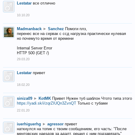
Lestatar
все отлично
10.10.20
Madmanback
►
Sanchez
Помоги плз,
перенес все на сервак с ссд нагрузка практически нулевая
но почемуто время от времени
Internal Server Error
HTTP 500 (GET /)
29.03.20
Lestatar
привет
18.02.20
siniza09
►
KotMK
Привет Нужен туб шаблон Чтото типа этого
https://yadi.sk/i/zqrZIUQn3ZvnQT
Только с тубами
22.01.20
iuerhiguerhg
►
agressor
привет
наткнулся на топик с твоим сообщением, его часть: "После
ментовских наездов за адалт, решил с ним подзавязать"