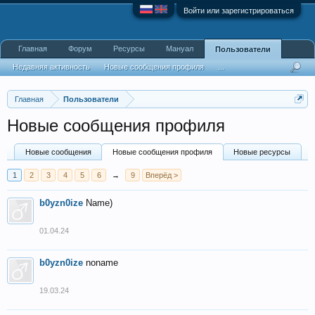
Войти или зарегистрироваться
Главная
Форум
Ресурсы
Мануал
Пользователи
Недавняя активность
Новые сообщения профиля
...
Главная
Пользователи
Новые сообщения профиля
Новые сообщения
Новые сообщения профиля
Новые ресурсы
1
2
3
4
5
6
→
9
Вперёд >
b0yzn0ize
Name)
01.04.24
b0yzn0ize
noname
19.03.24