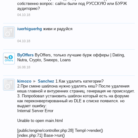
собственно вопрос: сайты были под РУССКУЮ или БУРЖ
аудиторию?
04.10.18
iuerhiguerhg
живи и радуйся
04.10.18
ByOffers
ByOffers, только лучшие бурж офферы | Dating,
Nutra, Crypto, Sweeps, Loans
16.08.18
kimozo
►
Sanchez
1.Как удалить категории?
2.При смене шаблона нужно удалять кеш? После удаления
кеша главной и внтуренних страниц. генерация не происходит.
3. Попробовал установить шаблон который есть на форуме
как переконвертированный из DLE в списке появился. но
выдает ошибку:
Internal Server Error
Unable to open main.html
[public/engine/controller.php:28] Templ->render()
[index.php:71] Base->run()