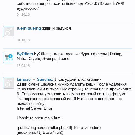
собственно вопрос: сайты были под РУССКУЮ или БУРЖ
аудиторию?
04.10.18
iuerhiguerhg
живи и радуйся
04.10.18
ByOffers
ByOffers, только лучшие бурж офферы | Dating,
Nutra, Crypto, Sweeps, Loans
16.08.18
kimozo
►
Sanchez
1.Как удалить категории?
2.При смене шаблона нужно удалять кеш? После удаления
кеша главной и внтуренних страниц. генерация не происходит.
3. Попробовал установить шаблон который есть на форуме
как переконвертированный из DLE в списке появился. но
выдает ошибку:
Internal Server Error
Unable to open main.html
[public/engine/controller.php:28] Templ->render()
[index.php:71] Base->run()