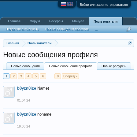
Войти или зарегистрироваться
Главная
Форум
Ресурсы
Мануал
Пользователи
Недавняя активность
Новые сообщения профиля
...
Главная
Пользователи
Новые сообщения профиля
Новые сообщения
Новые сообщения профиля
Новые ресурсы
1
2
3
4
5
6
→
9
Вперёд >
b0yzn0ize
Name)
01.04.24
b0yzn0ize
noname
19.03.24