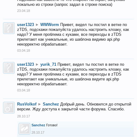
локально из строки (запрос задал в строке поиска)
23.04.18
user1323
►
WWWorm
Привет, видел ты постил в ветке по
zTDS, подскажи пожалуйста удалось настроить клоаку, как
надо? У меня проблема с куками, все переходы в zTDS
прилетают как уникальные, из шаблона видимо api.php
некорректно обрабатывает.
03.04.18
user1323
►
yurik_71
Привет, видел ты постил в ветке по
zTDS, подскажи пожалуйста удалось настроить клоаку, как
надо? У меня проблема с куками, все переходы в zTDS
прилетают как уникальные, из шаблона видите api.php
некорректно обрабатывает.
03.04.18
RusVolkof
►
Sanchez
Добрый день. Обновился до открытой
версии. Жду доступа к закрытой части форума. Спасибо.
28.10.17
Sanchez
Готово!
28.10.17