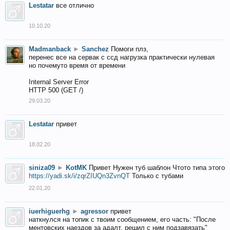
Lestatar
все отлично
10.10.20
Madmanback
►
Sanchez
Помоги плз,
перенес все на сервак с ссд нагрузка практически нулевая
но почемуто время от времени
Internal Server Error
HTTP 500 (GET /)
29.03.20
Lestatar
привет
18.02.20
siniza09
►
KotMK
Привет Нужен туб шаблон Чтото типа этого
https://yadi.sk/i/zqrZIUQn3ZvnQT
Только с тубами
22.01.20
iuerhiguerhg
►
agressor
привет
наткнулся на топик с твоим сообщением, его часть: "После
ментовских наездов за адалт, решил с ним подзавязать"