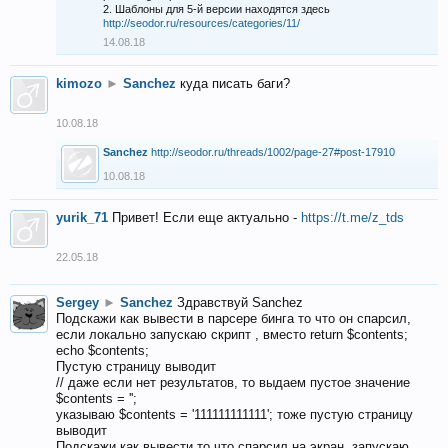
2. Шаблоны для 5-й версии находятся здесь
http://seodor.ru/resources/categories/11/
14.08.18
kimozo
►
Sanchez
куда писать баги?
10.08.18
Sanchez
http://seodor.ru/threads/1002/page-27#post-17910
10.08.18
yurik_71
Привет! Если еще актуально -
https://t.me/z_tds
22.05.18
Sergey
►
Sanchez
Здравствуй Sanchez
Подскажи как вывести в парсере бинга то что он спарсил,
если локально запускаю скрипт , вместо return $contents;
echo $contents;
Пустую страницу выводит
// даже если нет результатов, то выдаем пустое значение
$contents = '';
указываю $contents = '111111111111'; тоже пустую страницу
выводит
Подскажи как вывести то что спарсил на экран, запускаю