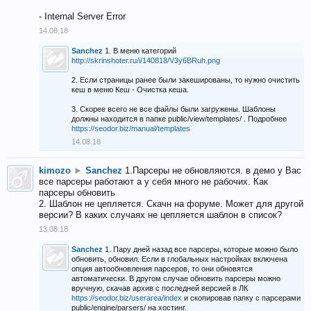
- Internal Server Error
14.08.18
Sanchez
1. В меню категорий
http://skrinshoter.ru/i/140818/V3y6BRuh.png
2. Если страницы ранее были закешированы, то нужно очистить
кеш в меню Кеш - Очистка кеша.
3. Скорее всего не все файлы были загружены. Шаблоны
должны находится в папке public/view/templates/ . Подробнее
https://seodor.biz/manual/templates
14.08.18
kimozo
►
Sanchez
1.Парсеры не обновляются. в демо у Вас
все парсеры работают а у себя много не рабочих. Как
парсеры обновить
2. Шаблон не цепляется. Скачн на форуме. Может для другой
версии? В каких случаях не цепляется шаблон в список?
13.08.18
Sanchez
1. Пару дней назад все парсеры, которые можно было
обновить, обновил. Если в глобальных настройках включена
опция автообновления парсеров, то они обновятся
автоматически. В другом случае обновить парсеры можно
вручную, скачав архив с последней версией в ЛК
https://seodor.biz/userarea/index
и скопировав папку с парсерами
public/engine/parsers/ на хостинг.