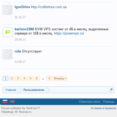
IgorOrlov
http://colibritour.com.ua
02.10.17
karlson1980
KVM VPS хостинг от 4$ в месяц, выделенные
сервера от 16$ в месяц.
https://powervps.ru/
26.09.17
rofa
Отсутствует
13.09.17
1
2
3
4
5
6
→
9
Вперёд >
Главная
Пользователи
Обратная связь
Помощь
Forum software by XenForo™
Условия и правила
Перевод:
XF-Russia.ru