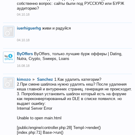
собственно вопрос: сайты были под РУССКУЮ или БУРЖ
аудиторию?
04.10.18
iuerhiguerhg
живи и радуйся
04.10.18
ByOffers
ByOffers, только лучшие бурж офферы | Dating,
Nutra, Crypto, Sweeps, Loans
16.08.18
kimozo
►
Sanchez
1.Как удалить категории?
2.При смене шаблона нужно удалять кеш? После удаления
кеша главной и внтуренних страниц. генерация не происходит.
3. Попробовал установить шаблон который есть на форуме
как переконвертированный из DLE в списке появился. но
выдает ошибку:
Internal Server Error
Unable to open main.html
[public/engine/controller.php:28] Templ->render()
[index.php:71] Base->run()