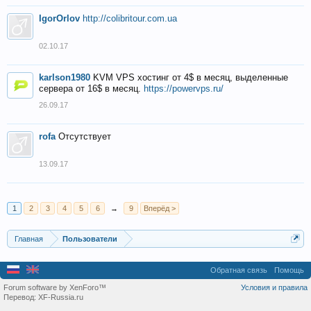
IgorOrlov
http://colibritour.com.ua
02.10.17
karlson1980
KVM VPS хостинг от 4$ в месяц, выделенные
сервера от 16$ в месяц.
https://powervps.ru/
26.09.17
rofa
Отсутствует
13.09.17
1
2
3
4
5
6
→
9
Вперёд >
Главная
Пользователи
Обратная связь
Помощь
Forum software by XenForo™
Условия и правила
Перевод:
XF-Russia.ru