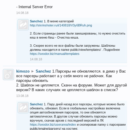
- Internal Server Error
14.08.18
Sanchez
1. В меню категорий
http://skrinshoter.ru/i/140818/V3y6BRuh.png
2. Если страницы ранее были закешированы, то нужно очистить
кеш в меню Кеш - Очистка кеша.
3. Скорее всего не все файлы были загружены. Шаблоны
должны находится в папке public/view/templates/ . Подробнее
https://seodor.biz/manual/templates
14.08.18
kimozo
►
Sanchez
1.Парсеры не обновляются. в демо у Вас
все парсеры работают а у себя много не рабочих. Как
парсеры обновить
2. Шаблон не цепляется. Скачн на форуме. Может для другой
версии? В каких случаях не цепляется шаблон в список?
13.08.18
Sanchez
1. Пару дней назад все парсеры, которые можно было
обновить, обновил. Если в глобальных настройках включена
опция автообновления парсеров, то они обновятся
автоматически. В другом случае обновить парсеры можно
вручную, скачав архив с последней версией в ЛК
https://seodor.biz/userarea/index
и скопировав папку с парсерами
public/engine/parsers/ на хостинг.