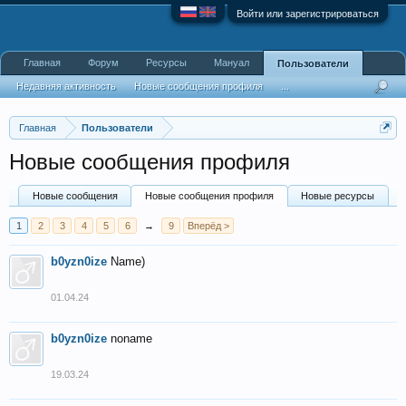
Войти или зарегистрироваться
Главная
Форум
Ресурсы
Мануал
Пользователи
Недавняя активность
Новые сообщения профиля
...
Главная
Пользователи
Новые сообщения профиля
Новые сообщения
Новые сообщения профиля
Новые ресурсы
1
2
3
4
5
6
→
9
Вперёд >
b0yzn0ize
Name)
01.04.24
b0yzn0ize
noname
19.03.24