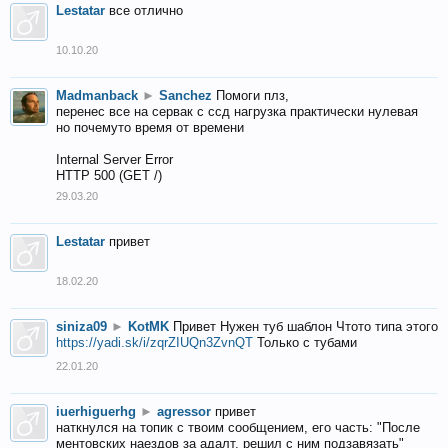
Lestatar
все отлично
10.10.20
Madmanback
►
Sanchez
Помоги плз,
перенес все на сервак с ссд нагрузка практически нулевая
но почемуто время от времени
Internal Server Error
HTTP 500 (GET /)
29.03.20
Lestatar
привет
18.02.20
siniza09
►
KotMK
Привет Нужен туб шаблон Чтото типа этого
https://yadi.sk/i/zqrZIUQn3ZvnQT
Только с тубами
22.01.20
iuerhiguerhg
►
agressor
привет
наткнулся на топик с твоим сообщением, его часть: "После
ментовских наездов за адалт, решил с ним подзавязать"