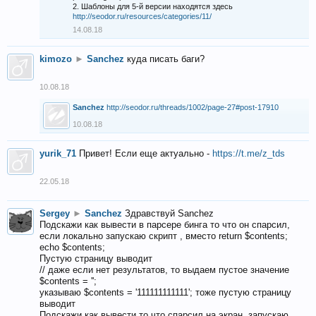
2. Шаблоны для 5-й версии находятся здесь
http://seodor.ru/resources/categories/11/
14.08.18
kimozo
►
Sanchez
куда писать баги?
10.08.18
Sanchez
http://seodor.ru/threads/1002/page-27#post-17910
10.08.18
yurik_71
Привет! Если еще актуально -
https://t.me/z_tds
22.05.18
Sergey
►
Sanchez
Здравствуй Sanchez
Подскажи как вывести в парсере бинга то что он спарсил,
если локально запускаю скрипт , вместо return $contents;
echo $contents;
Пустую страницу выводит
// даже если нет результатов, то выдаем пустое значение
$contents = '';
указываю $contents = '111111111111'; тоже пустую страницу
выводит
Подскажи как вывести то что спарсил на экран, запускаю