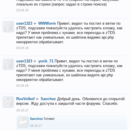
локально из строки (запрос задал в строке поиска)
23.04.18
user1323
►
WWWorm
Привет, видел ты постил в ветке по
zTDS, подскажи пожалуйста удалось настроить клоаку, как
надо? У меня проблема с куками, все переходы в zTDS
прилетают как уникальные, из шаблона видимо api.php
некорректно обрабатывает.
03.04.18
user1323
►
yurik_71
Привет, видел ты постил в ветке по
zTDS, подскажи пожалуйста удалось настроить клоаку, как
надо? У меня проблема с куками, все переходы в zTDS
прилетают как уникальные, из шаблона видите api.php
некорректно обрабатывает.
03.04.18
RusVolkof
►
Sanchez
Добрый день. Обновился до открытой
версии. Жду доступа к закрытой части форума. Спасибо.
28.10.17
Sanchez
Готово!
28.10.17