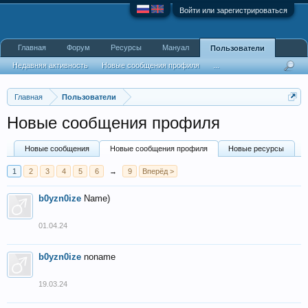
Войти или зарегистрироваться
Главная
Форум
Ресурсы
Мануал
Пользователи
Недавняя активность
Новые сообщения профиля
...
Главная
Пользователи
Новые сообщения профиля
Новые сообщения
Новые сообщения профиля
Новые ресурсы
1
2
3
4
5
6
→
9
Вперёд >
b0yzn0ize
Name)
01.04.24
b0yzn0ize
noname
19.03.24