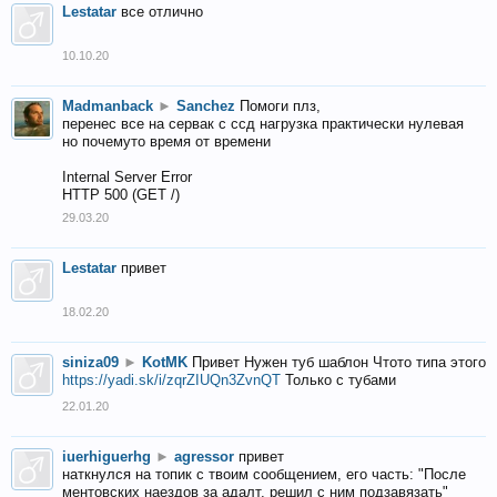
Lestatar
все отлично
10.10.20
Madmanback
►
Sanchez
Помоги плз,
перенес все на сервак с ссд нагрузка практически нулевая
но почемуто время от времени
Internal Server Error
HTTP 500 (GET /)
29.03.20
Lestatar
привет
18.02.20
siniza09
►
KotMK
Привет Нужен туб шаблон Чтото типа этого
https://yadi.sk/i/zqrZIUQn3ZvnQT
Только с тубами
22.01.20
iuerhiguerhg
►
agressor
привет
наткнулся на топик с твоим сообщением, его часть: "После
ментовских наездов за адалт, решил с ним подзавязать"