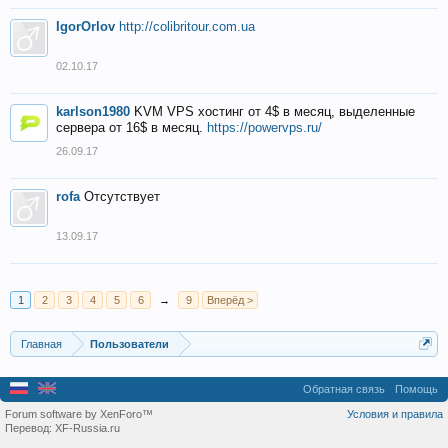
IgorOrlov
http://colibritour.com.ua
02.10.17
karlson1980
KVM VPS хостинг от 4$ в месяц, выделенные
сервера от 16$ в месяц.
https://powervps.ru/
26.09.17
rofa
Отсутствует
13.09.17
1
2
3
4
5
6
→
9
Вперёд >
Главная
Пользователи
Обратная связь
Помощь
Forum software by XenForo™
Условия и правила
Перевод:
XF-Russia.ru