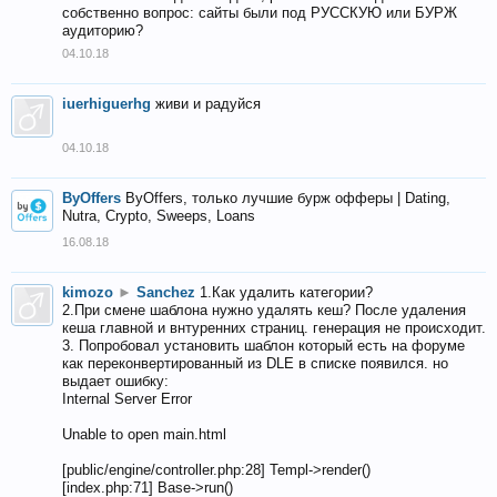
собственно вопрос: сайты были под РУССКУЮ или БУРЖ
аудиторию?
04.10.18
iuerhiguerhg
живи и радуйся
04.10.18
ByOffers
ByOffers, только лучшие бурж офферы | Dating,
Nutra, Crypto, Sweeps, Loans
16.08.18
kimozo
►
Sanchez
1.Как удалить категории?
2.При смене шаблона нужно удалять кеш? После удаления
кеша главной и внтуренних страниц. генерация не происходит.
3. Попробовал установить шаблон который есть на форуме
как переконвертированный из DLE в списке появился. но
выдает ошибку:
Internal Server Error
Unable to open main.html
[public/engine/controller.php:28] Templ->render()
[index.php:71] Base->run()