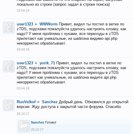
локально из строки (запрос задал в строке поиска)
23.04.18
user1323
►
WWWorm
Привет, видел ты постил в ветке по
zTDS, подскажи пожалуйста удалось настроить клоаку, как
надо? У меня проблема с куками, все переходы в zTDS
прилетают как уникальные, из шаблона видимо api.php
некорректно обрабатывает.
03.04.18
user1323
►
yurik_71
Привет, видел ты постил в ветке по
zTDS, подскажи пожалуйста удалось настроить клоаку, как
надо? У меня проблема с куками, все переходы в zTDS
прилетают как уникальные, из шаблона видите api.php
некорректно обрабатывает.
03.04.18
RusVolkof
►
Sanchez
Добрый день. Обновился до открытой
версии. Жду доступа к закрытой части форума. Спасибо.
28.10.17
Sanchez
Готово!
28.10.17