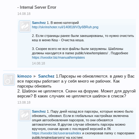
- Internal Server Error
14.08.18
Sanchez
1. В меню категорий
http://skrinshoter.ru/i/140818/V3y6BRuh.png
2. Если страницы ранее были закешированы, то нужно очистить
кеш в меню Кеш - Очистка кеша.
3. Скорее всего не все файлы были загружены. Шаблоны
должны находится в папке public/view/templates/ . Подробнее
https://seodor.biz/manual/templates
14.08.18
kimozo
►
Sanchez
1.Парсеры не обновляются. в демо у Вас
все парсеры работают а у себя много не рабочих. Как
парсеры обновить
2. Шаблон не цепляется. Скачн на форуме. Может для другой
версии? В каких случаях не цепляется шаблон в список?
13.08.18
Sanchez
1. Пару дней назад все парсеры, которые можно было
обновить, обновил. Если в глобальных настройках включена
опция автообновления парсеров, то они обновятся
автоматически. В другом случае обновить парсеры можно
вручную, скачав архив с последней версией в ЛК
https://seodor.biz/userarea/index
и скопировав папку с парсерами
public/engine/parsers/ на хостинг.