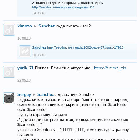
2. Шаблоны для 5-й версии находятся здесь
http://seodor.ru/resources/categories/11/
14.08.18
kimozo
►
Sanchez
куда писать баги?
10.08.18
Sanchez
http://seodor.ru/threads/1002/page-27#post-17910
10.08.18
yurik_71
Привет! Если еще актуально -
https://t.me/z_tds
22.05.18
Sergey
►
Sanchez
Здравствуй Sanchez
Подскажи как вывести в парсере бинга то что он спарсил,
если локально запускаю скрипт , вместо return $contents;
echo $contents;
Пустую страницу выводит
// даже если нет результатов, то выдаем пустое значение
$contents = '';
указываю $contents = '111111111111'; тоже пустую страницу
выводит
Подскажи как вывести то что спарсил на экран, запускаю