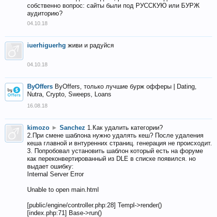
собственно вопрос: сайты были под РУССКУЮ или БУРЖ
аудиторию?
04.10.18
iuerhiguerhg
живи и радуйся
04.10.18
ByOffers
ByOffers, только лучшие бурж офферы | Dating,
Nutra, Crypto, Sweeps, Loans
16.08.18
kimozo
►
Sanchez
1.Как удалить категории?
2.При смене шаблона нужно удалять кеш? После удаления
кеша главной и внтуренних страниц. генерация не происходит.
3. Попробовал установить шаблон который есть на форуме
как переконвертированный из DLE в списке появился. но
выдает ошибку:
Internal Server Error
Unable to open main.html
[public/engine/controller.php:28] Templ->render()
[index.php:71] Base->run()