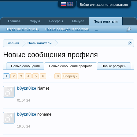
Войти или зарегистрироваться
Главная
Форум
Ресурсы
Мануал
Пользователи
Недавняя активность
Новые сообщения профиля
...
Главная
Пользователи
Новые сообщения профиля
Новые сообщения
Новые сообщения профиля
Новые ресурсы
1
2
3
4
5
6
→
9
Вперёд >
b0yzn0ize
Name)
01.04.24
b0yzn0ize
noname
19.03.24