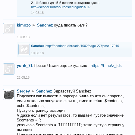
2. Шаблоны для 5-й версии находятся здесь
http://seodor.ru/resources/categories/11/
14.08.18
kimozo
►
Sanchez
куда писать баги?
10.08.18
Sanchez
http://seodor.ru/threads/1002/page-27#post-17910
10.08.18
yurik_71
Привет! Если еще актуально -
https://t.me/z_tds
22.05.18
Sergey
►
Sanchez
Здравствуй Sanchez
Подскажи как вывести в парсере бинга то что он спарсил,
если локально запускаю скрипт , вместо return $contents;
echo $contents;
Пустую страницу выводит
// даже если нет результатов, то выдаем пустое значение
$contents = '';
указываю $contents = '111111111111'; тоже пустую страницу
выводит
Подскажи как вывести то что спарсил на экран, запускаю