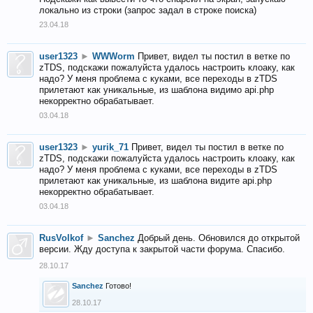
локально из строки (запрос задал в строке поиска)
23.04.18
user1323
►
WWWorm
Привет, видел ты постил в ветке по
zTDS, подскажи пожалуйста удалось настроить клоаку, как
надо? У меня проблема с куками, все переходы в zTDS
прилетают как уникальные, из шаблона видимо api.php
некорректно обрабатывает.
03.04.18
user1323
►
yurik_71
Привет, видел ты постил в ветке по
zTDS, подскажи пожалуйста удалось настроить клоаку, как
надо? У меня проблема с куками, все переходы в zTDS
прилетают как уникальные, из шаблона видите api.php
некорректно обрабатывает.
03.04.18
RusVolkof
►
Sanchez
Добрый день. Обновился до открытой
версии. Жду доступа к закрытой части форума. Спасибо.
28.10.17
Sanchez
Готово!
28.10.17