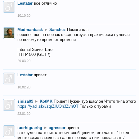
Lestatar
все отлично
10.10.20
Madmanback
►
Sanchez
Помоги плз,
перенес все на сервак с ссд нагрузка практически нулевая
но почемуто время от времени
Internal Server Error
HTTP 500 (GET /)
29.03.20
Lestatar
привет
18.02.20
siniza09
►
KotMK
Привет Нужен туб шаблон Чтото типа этого
https://yadi.sk/i/zqrZIUQn3ZvnQT
Только с тубами
22.01.20
iuerhiguerhg
►
agressor
привет
наткнулся на топик с твоим сообщением, его часть: "После
ментовских наездов за адалт, решил с ним подзавязать"