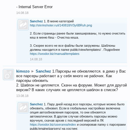
- Internal Server Error
14.08.18
Sanchez
1. В меню категорий
http://skrinshoter.ru/i/140818/V3y6BRuh.png
2. Если страницы ранее были закешированы, то нужно очистить
кеш в меню Кеш - Очистка кеша.
3. Скорее всего не все файлы были загружены. Шаблоны
должны находится в папке public/view/templates/ . Подробнее
https://seodor.biz/manual/templates
14.08.18
kimozo
►
Sanchez
1.Парсеры не обновляются. в демо у Вас
все парсеры работают а у себя много не рабочих. Как
парсеры обновить
2. Шаблон не цепляется. Скачн на форуме. Может для другой
версии? В каких случаях не цепляется шаблон в список?
13.08.18
Sanchez
1. Пару дней назад все парсеры, которые можно было
обновить, обновил. Если в глобальных настройках включена
опция автообновления парсеров, то они обновятся
автоматически. В другом случае обновить парсеры можно
вручную, скачав архив с последней версией в ЛК
https://seodor.biz/userarea/index
и скопировав папку с парсерами
public/engine/parsers/ на хостинг.