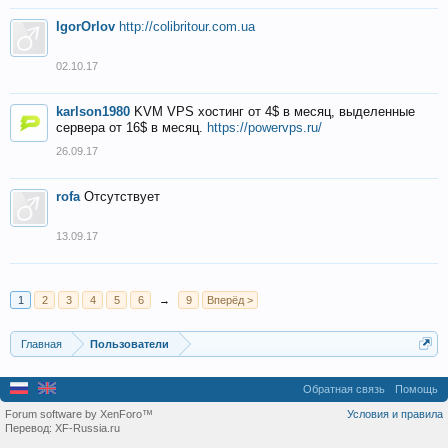
IgorOrlov
http://colibritour.com.ua
02.10.17
karlson1980
KVM VPS хостинг от 4$ в месяц, выделенные
сервера от 16$ в месяц.
https://powervps.ru/
26.09.17
rofa
Отсутствует
13.09.17
1
2
3
4
5
6
→
9
Вперёд >
Главная
Пользователи
Обратная связь
Помощь
Forum software by XenForo™
Условия и правила
Перевод:
XF-Russia.ru