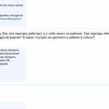
истить кеш в меню
 должны находится
iz/manual/templates
у Вас все парсеры работают а у себя много не рабочих. Как парсеры об
ругой версии? В каких случаях не цепляется шаблон в список?
 было обновить,
 автообновления
чае обновить
ией в ЛК
серами