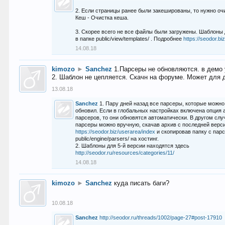
2. Если страницы ранее были закешированы, то нужно оч
Кеш - Очистка кеша.
3. Скорее всего не все файлы были загружены. Шаблоны
в папке public/view/templates/ . Подробнее
https://seodor.b
14.08.18
kimozo
►
Sanchez
1.Парсеры не обновляются. в демо 
2. Шаблон не цепляется. Скачн на форуме. Может для д
13.08.18
Sanchez
1. Пару дней назад все парсеры, которые можно
обновил. Если в глобальных настройках включена опция
парсеров, то они обновятся автоматически. В другом слу
парсеры можно вручную, скачав архив с последней верс
https://seodor.biz/userarea/index
и скопировав папку с пар
public/engine/parsers/ на хостинг.
2. Шаблоны для 5-й версии находятся здесь
http://seodor.ru/resources/categories/11/
14.08.18
kimozo
►
Sanchez
куда писать баги?
10.08.18
Sanchez
http://seodor.ru/threads/1002/page-27#post-17910