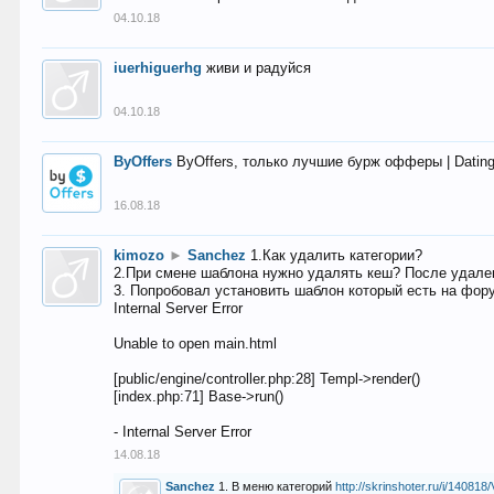
04.10.18
iuerhiguerhg
живи и радуйся
04.10.18
ByOffers
ByOffers, только лучшие бурж офферы | Dating,
16.08.18
kimozo
►
Sanchez
1.Как удалить категории?
2.При смене шаблона нужно удалять кеш? После удален
3. Попробовал установить шаблон который есть на фору
Internal Server Error
Unable to open main.html
[public/engine/controller.php:28] Templ->render()
[index.php:71] Base->run()
- Internal Server Error
14.08.18
Sanchez
1. В меню категорий
http://skrinshoter.ru/i/1408