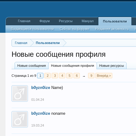
Главная
Форум
Ресурсы
Мануал
Пользователи
Выдающиеся пользователи
Сейчас на форуме
Недавняя активность
Главная
Пользователи
Новые сообщения профиля
Новые сообщения
Новые сообщения профиля
Новые ресурсы
Страница 1 из 9
1
2
3
4
5
6
→
9
Вперёд >
b0yzn0ize
Name)
01.04.24
b0yzn0ize
noname
19.03.24