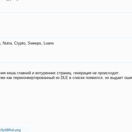
 Nutra, Crypto, Sweeps, Loans
ия кеша главной и внтуренних страниц. генерация не происходит.
ме как переконвертированный из DLE в списке появился. но выдает оши
18/V3y6BRuh.png