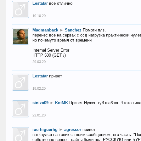
Lestatar
все отлично
10.10.20
Madmanback
►
Sanchez
Помоги плз,
перенес все на сервак с ссд нагрузка практически нуле
но почемуто время от времени
Internal Server Error
HTTP 500 (GET /)
29.03.20
Lestatar
привет
18.02.20
siniza09
►
KotMK
Привет Нужен туб шаблон Чтото тип
22.01.20
iuerhiguerhg
►
agressor
привет
наткнулся на топик с твоим сообщением, его часть: "П
собственно вопрос: сайты были под РУССКУЮ или БУ