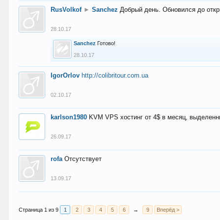
RusVolkof
►
Sanchez
Добрый день. Обновился до откр
28.10.17
Sanchez
Готово!
28.10.17
IgorOrlov
http://colibritour.com.ua
02.10.17
karlson1980
KVM VPS хостинг от 4$ в месяц, выделенн
26.09.17
rofa
Отсутствует
13.09.17
Страница 1 из 9
1
2
3
4
5
6
→
9
Вперёд >