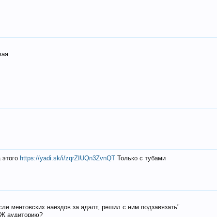
вая
а этого
https://yadi.sk/i/zqrZIUQn3ZvnQT
Только с тубами
осле ментовских наездов за адалт, решил с ним подзавязать"
РЖ аудиторию?