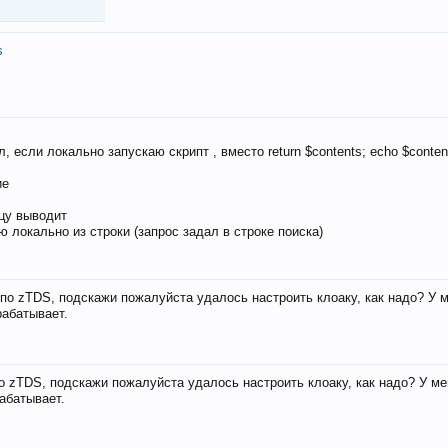
s
, если локально запускаю скрипт , вместо return $contents; echo $conten
ие
ицу выводит
ю локально из строки (запрос задал в строке поиска)
е по zTDS, подскажи пожалуйста удалось настроить клоаку, как надо? У 
рабатывает.
по zTDS, подскажи пожалуйста удалось настроить клоаку, как надо? У м
рабатывает.