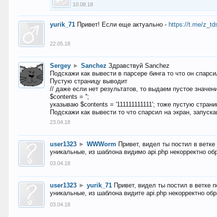
10.08.18
yurik_71
Привет! Если еще актуально -
https://t.me/z_td
22.05.18
Sergey
►
Sanchez
Здравствуй Sanchez
Подскажи как вывести в парсере бинга то что он спарсил
Пустую страницу выводит
// даже если нет результатов, то выдаем пустое значен
$contents = '';
указываю $contents = '111111111111'; тоже пустую стран
Подскажи как вывести то что спарсил на экран, запуска
23.04.18
user1323
►
WWWorm
Привет, видел ты постил в ветк
уникальные, из шаблона видимо api.php некорректно об
03.04.18
user1323
►
yurik_71
Привет, видел ты постил в ветке 
уникальные, из шаблона видите api.php некорректно об
03.04.18