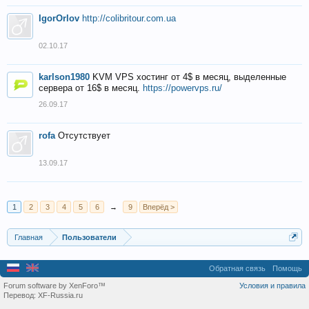
IgorOrlov
http://colibritour.com.ua
02.10.17
karlson1980
KVM VPS хостинг от 4$ в месяц, выделенные
сервера от 16$ в месяц.
https://powervps.ru/
26.09.17
rofa
Отсутствует
13.09.17
1
2
3
4
5
6
→
9
Вперёд >
Главная
Пользователи
Обратная связь
Помощь
Forum software by XenForo™
Условия и правила
Перевод:
XF-Russia.ru