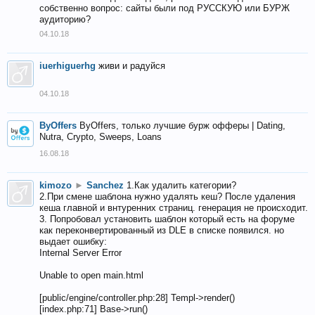
собственно вопрос: сайты были под РУССКУЮ или БУРЖ
аудиторию?
04.10.18
iuerhiguerhg
живи и радуйся
04.10.18
ByOffers
ByOffers, только лучшие бурж офферы | Dating,
Nutra, Crypto, Sweeps, Loans
16.08.18
kimozo
►
Sanchez
1.Как удалить категории?
2.При смене шаблона нужно удалять кеш? После удаления
кеша главной и внтуренних страниц. генерация не происходит.
3. Попробовал установить шаблон который есть на форуме
как переконвертированный из DLE в списке появился. но
выдает ошибку:
Internal Server Error
Unable to open main.html
[public/engine/controller.php:28] Templ->render()
[index.php:71] Base->run()