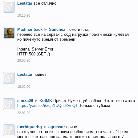
Lestatar
все отлично
10.10.20
Madmanback
►
Sanchez
Помоги плз,
перенес все на сервак с ссд нагрузка практически нулевая
но почемуто время от времени
Internal Server Error
HTTP 500 (GET /)
29.03.20
Lestatar
привет
18.02.20
siniza09
►
KotMK
Привет Нужен туб шаблон Чтото типа этого
https://yadi.sk/i/zqrZIUQn3ZvnQT
Только с тубами
22.01.20
iuerhiguerhg
►
agressor
привет
наткнулся на топик с твоим сообщением, его часть: "После
ментовских наездов за адалт, решил с ним подзавязать"