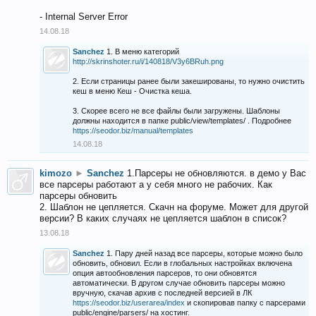
- Internal Server Error
14.08.18
Sanchez
1. В меню категорий
http://skrinshoter.ru/i/140818/V3y6BRuh.png
2. Если страницы ранее были закешированы, то нужно очистить
кеш в меню Кеш - Очистка кеша.
3. Скорее всего не все файлы были загружены. Шаблоны
должны находится в папке public/view/templates/ . Подробнее
https://seodor.biz/manual/templates
14.08.18
kimozo
►
Sanchez
1.Парсеры не обновляются. в демо у Вас
все парсеры работают а у себя много не рабочих. Как
парсеры обновить
2. Шаблон не цепляется. Скачн на форуме. Может для другой
версии? В каких случаях не цепляется шаблон в список?
13.08.18
Sanchez
1. Пару дней назад все парсеры, которые можно было
обновить, обновил. Если в глобальных настройках включена
опция автообновления парсеров, то они обновятся
автоматически. В другом случае обновить парсеры можно
вручную, скачав архив с последней версией в ЛК
https://seodor.biz/userarea/index
и скопировав папку с парсерами
public/engine/parsers/ на хостинг.