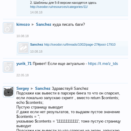
2. Шаблоны для 5-й версии находятся здесь
http://seodor.ru/resources/categories/11/
14.08.18
kimozo
►
Sanchez
куда писать баги?
10.08.18
Sanchez
http://seodor.ru/threads/1002/page-27#post-17910
10.08.18
yurik_71
Привет! Если еще актуально -
https://t.me/z_tds
22.05.18
Sergey
►
Sanchez
Здравствуй Sanchez
Подскажи как вывести в парсере бинга то что он спарсил,
если локально запускаю скрипт , вместо return $contents;
echo $contents;
Пустую страницу выводит
// даже если нет результатов, то выдаем пустое значение
$contents = '';
указываю $contents = '111111111111'; тоже пустую страницу
выводит
Подскажи как вывести то что спарсил на экран, запускаю