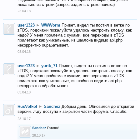
локально из строки (запрос задал в строке поиска)
23.04.18
user1323
►
WWWorm
Привет, видел ты постил в ветке по
zTDS, подскажи пожалуйста удалось настроить клоаку, как
надо? У меня проблема с куками, все переходы в zTDS
прилетают как уникальные, из шаблона видимо api.php
некорректно обрабатывает.
03.04.18
user1323
►
yurik_71
Привет, видел ты постил в ветке по
zTDS, подскажи пожалуйста удалось настроить клоаку, как
надо? У меня проблема с куками, все переходы в zTDS
прилетают как уникальные, из шаблона видите api.php
некорректно обрабатывает.
03.04.18
RusVolkof
►
Sanchez
Добрый день. Обновился до открытой
версии. Жду доступа к закрытой части форума. Спасибо.
28.10.17
Sanchez
Готово!
28.10.17