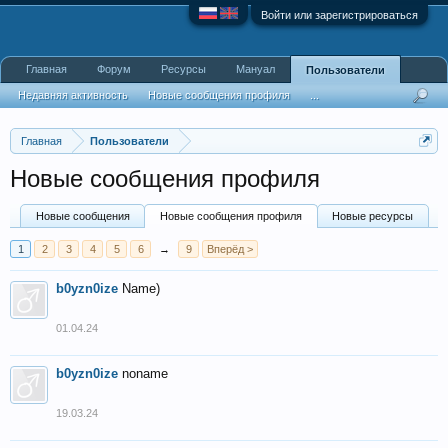
Войти или зарегистрироваться
Главная
Форум
Ресурсы
Мануал
Пользователи
Недавняя активность
Новые сообщения профиля
...
Главная
Пользователи
Новые сообщения профиля
Новые сообщения
Новые сообщения профиля
Новые ресурсы
1
2
3
4
5
6
→
9
Вперёд >
b0yzn0ize
Name)
01.04.24
b0yzn0ize
noname
19.03.24