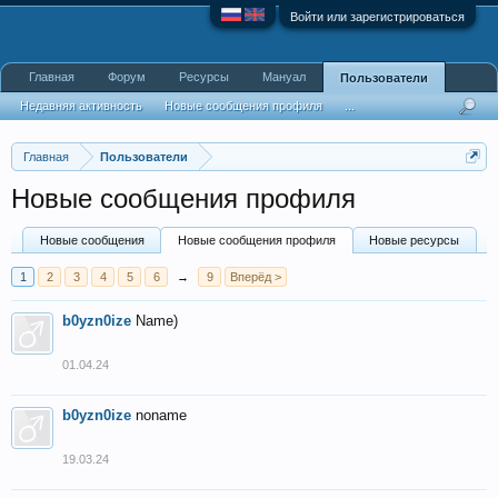
Войти или зарегистрироваться
Главная
Форум
Ресурсы
Мануал
Пользователи
Недавняя активность
Новые сообщения профиля
...
Главная
Пользователи
Новые сообщения профиля
Новые сообщения
Новые сообщения профиля
Новые ресурсы
1
2
3
4
5
6
→
9
Вперёд >
b0yzn0ize
Name)
01.04.24
b0yzn0ize
noname
19.03.24