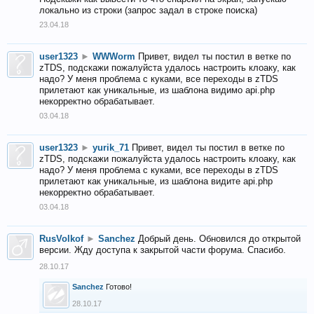
локально из строки (запрос задал в строке поиска)
23.04.18
user1323
►
WWWorm
Привет, видел ты постил в ветке по
zTDS, подскажи пожалуйста удалось настроить клоаку, как
надо? У меня проблема с куками, все переходы в zTDS
прилетают как уникальные, из шаблона видимо api.php
некорректно обрабатывает.
03.04.18
user1323
►
yurik_71
Привет, видел ты постил в ветке по
zTDS, подскажи пожалуйста удалось настроить клоаку, как
надо? У меня проблема с куками, все переходы в zTDS
прилетают как уникальные, из шаблона видите api.php
некорректно обрабатывает.
03.04.18
RusVolkof
►
Sanchez
Добрый день. Обновился до открытой
версии. Жду доступа к закрытой части форума. Спасибо.
28.10.17
Sanchez
Готово!
28.10.17