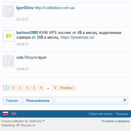
IgorOrlov
http://colibritour.com.ua
02.10.17
karlson1980
KVM VPS хостинг от 4$ в месяц, выделенные
сервера от 16$ в месяц.
https://powervps.ru/
26.09.17
rofa
Отсутствует
13.09.17
1
2
3
4
5
6
→
9
Вперёд >
Главная
Пользователи
Обратная связь
Помощь
Forum software by XenForo™
Условия и правила
Перевод:
XF-Russia.ru