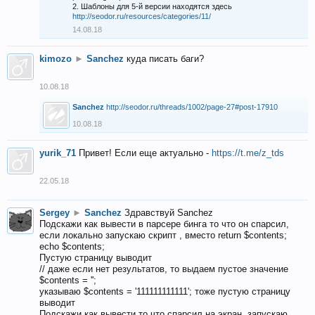
2. Шаблоны для 5-й версии находятся здесь
http://seodor.ru/resources/categories/11/
14.08.18
kimozo
►
Sanchez
куда писать баги?
10.08.18
Sanchez
http://seodor.ru/threads/1002/page-27#post-17910
10.08.18
yurik_71
Привет! Если еще актуально -
https://t.me/z_tds
22.05.18
Sergey
►
Sanchez
Здравствуй Sanchez
Подскажи как вывести в парсере бинга то что он спарсил,
если локально запускаю скрипт , вместо return $contents;
echo $contents;
Пустую страницу выводит
// даже если нет результатов, то выдаем пустое значение
$contents = '';
указываю $contents = '111111111111'; тоже пустую страницу
выводит
Подскажи как вывести то что спарсил на экран, запускаю