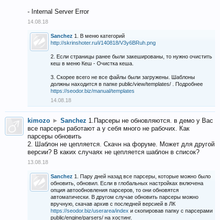
- Internal Server Error
14.08.18
Sanchez
1. В меню категорий
http://skrinshoter.ru/i/140818/V3y6BRuh.png
2. Если страницы ранее были закешированы, то нужно очистить
кеш в меню Кеш - Очистка кеша.
3. Скорее всего не все файлы были загружены. Шаблоны
должны находится в папке public/view/templates/ . Подробнее
https://seodor.biz/manual/templates
14.08.18
kimozo
►
Sanchez
1.Парсеры не обновляются. в демо у Вас
все парсеры работают а у себя много не рабочих. Как
парсеры обновить
2. Шаблон не цепляется. Скачн на форуме. Может для другой
версии? В каких случаях не цепляется шаблон в список?
13.08.18
Sanchez
1. Пару дней назад все парсеры, которые можно было
обновить, обновил. Если в глобальных настройках включена
опция автообновления парсеров, то они обновятся
автоматически. В другом случае обновить парсеры можно
вручную, скачав архив с последней версией в ЛК
https://seodor.biz/userarea/index
и скопировав папку с парсерами
public/engine/parsers/ на хостинг.