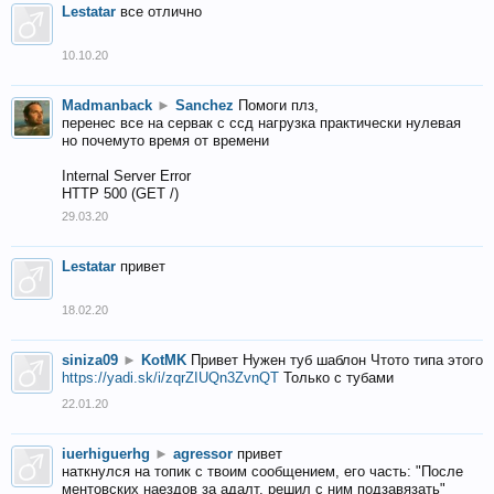
Lestatar
все отлично
10.10.20
Madmanback
►
Sanchez
Помоги плз,
перенес все на сервак с ссд нагрузка практически нулевая
но почемуто время от времени
Internal Server Error
HTTP 500 (GET /)
29.03.20
Lestatar
привет
18.02.20
siniza09
►
KotMK
Привет Нужен туб шаблон Чтото типа этого
https://yadi.sk/i/zqrZIUQn3ZvnQT
Только с тубами
22.01.20
iuerhiguerhg
►
agressor
привет
наткнулся на топик с твоим сообщением, его часть: "После
ментовских наездов за адалт, решил с ним подзавязать"