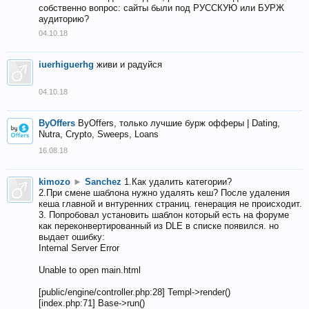
собственно вопрос: сайты были под РУССКУЮ или БУРЖ
аудиторию?
04.10.18
iuerhiguerhg
живи и радуйся
04.10.18
ByOffers
ByOffers, только лучшие бурж офферы | Dating,
Nutra, Crypto, Sweeps, Loans
16.08.18
kimozo
►
Sanchez
1.Как удалить категории?
2.При смене шаблона нужно удалять кеш? После удаления
кеша главной и внтуренних страниц. генерация не происходит.
3. Попробовал установить шаблон который есть на форуме
как переконвертированный из DLE в списке появился. но
выдает ошибку:
Internal Server Error
Unable to open main.html
[public/engine/controller.php:28] Templ->render()
[index.php:71] Base->run()