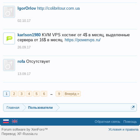
IgorOrlov
http://colibritour.com.ua
02.10.17
karlson1980
KVM VPS хостинг от 4$ в месяц, выделенные
сервера от 16$ в месяц.
https://powervps.ru/
26.09.17
rofa
Отсутствует
13.09.17
1
2
3
4
5
6
→
9
Вперёд >
Главная
Пользователи
Обратная связь
Помощь
Forum software by XenForo™
Условия и правила
Перевод:
XF-Russia.ru