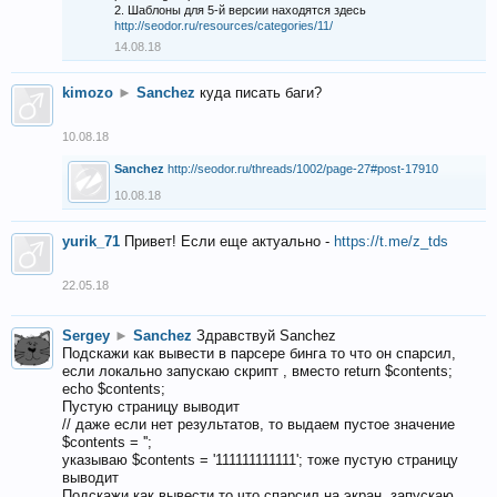
2. Шаблоны для 5-й версии находятся здесь
http://seodor.ru/resources/categories/11/
14.08.18
kimozo
►
Sanchez
куда писать баги?
10.08.18
Sanchez
http://seodor.ru/threads/1002/page-27#post-17910
10.08.18
yurik_71
Привет! Если еще актуально -
https://t.me/z_tds
22.05.18
Sergey
►
Sanchez
Здравствуй Sanchez
Подскажи как вывести в парсере бинга то что он спарсил,
если локально запускаю скрипт , вместо return $contents;
echo $contents;
Пустую страницу выводит
// даже если нет результатов, то выдаем пустое значение
$contents = '';
указываю $contents = '111111111111'; тоже пустую страницу
выводит
Подскажи как вывести то что спарсил на экран, запускаю