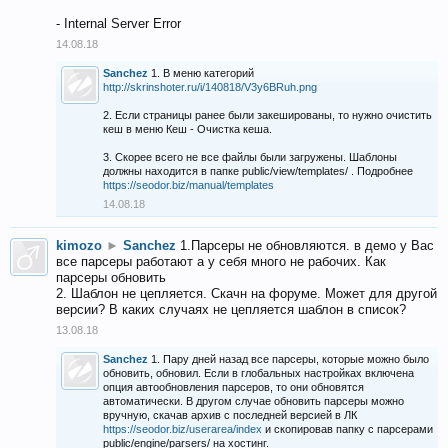
- Internal Server Error
14.08.18
Sanchez
1. В меню категорий
http://skrinshoter.ru/i/140818/V3y6BRuh.png
2. Если страницы ранее были закешированы, то нужно очистить
кеш в меню Кеш - Очистка кеша.
3. Скорее всего не все файлы были загружены. Шаблоны
должны находится в папке public/view/templates/ . Подробнее
https://seodor.biz/manual/templates
14.08.18
kimozo
►
Sanchez
1.Парсеры не обновляются. в демо у Вас
все парсеры работают а у себя много не рабочих. Как
парсеры обновить
2. Шаблон не цепляется. Скачн на форуме. Может для другой
версии? В каких случаях не цепляется шаблон в список?
13.08.18
Sanchez
1. Пару дней назад все парсеры, которые можно было
обновить, обновил. Если в глобальных настройках включена
опция автообновления парсеров, то они обновятся
автоматически. В другом случае обновить парсеры можно
вручную, скачав архив с последней версией в ЛК
https://seodor.biz/userarea/index
и скопировав папку с парсерами
public/engine/parsers/ на хостинг.