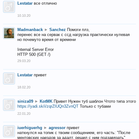
Lestatar
все отлично
10.10.20
Madmanback
►
Sanchez
Помоги плз,
перенес все на сервак с ссд нагрузка практически нулевая
но почемуто время от времени
Internal Server Error
HTTP 500 (GET /)
29.03.20
Lestatar
привет
18.02.20
siniza09
►
KotMK
Привет Нужен туб шаблон Чтото типа этого
https://yadi.sk/i/zqrZIUQn3ZvnQT
Только с тубами
22.01.20
iuerhiguerhg
►
agressor
привет
наткнулся на топик с твоим сообщением, его часть: "После
ментовских наездов за адалт, решил с ним подзавязать"