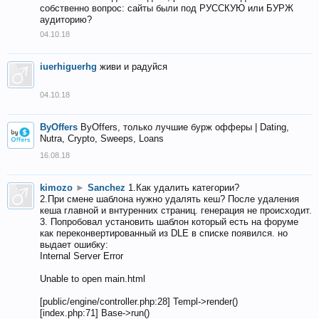
собственно вопрос: сайты были под РУССКУЮ или БУРЖ
аудиторию?
04.10.18
iuerhiguerhg
живи и радуйся
04.10.18
ByOffers
ByOffers, только лучшие бурж офферы | Dating,
Nutra, Crypto, Sweeps, Loans
16.08.18
kimozo
►
Sanchez
1.Как удалить категории?
2.При смене шаблона нужно удалять кеш? После удаления
кеша главной и внтуренних страниц. генерация не происходит.
3. Попробовал установить шаблон который есть на форуме
как переконвертированный из DLE в списке появился. но
выдает ошибку:
Internal Server Error
Unable to open main.html
[public/engine/controller.php:28] Templ->render()
[index.php:71] Base->run()