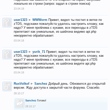
локально из строки (запрос задал в строке поиска)
23.04.18
user1323
►
WWWorm
Привет, видел ты постил в ветке по
zTDS, подскажи пожалуйста удалось настроить клоаку, как
надо? У меня проблема с куками, все переходы в zTDS
прилетают как уникальные, из шаблона видимо api.php
некорректно обрабатывает.
03.04.18
user1323
►
yurik_71
Привет, видел ты постил в ветке по
zTDS, подскажи пожалуйста удалось настроить клоаку, как
надо? У меня проблема с куками, все переходы в zTDS
прилетают как уникальные, из шаблона видите api.php
некорректно обрабатывает.
03.04.18
RusVolkof
►
Sanchez
Добрый день. Обновился до открытой
версии. Жду доступа к закрытой части форума. Спасибо.
28.10.17
Sanchez
Готово!
28.10.17