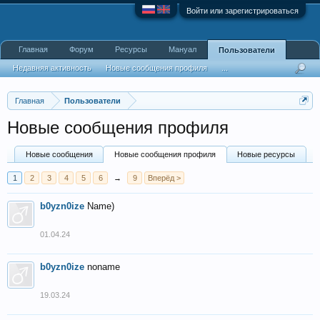
Войти или зарегистрироваться
Главная
Форум
Ресурсы
Мануал
Пользователи
Недавняя активность
Новые сообщения профиля
...
Главная
Пользователи
Новые сообщения профиля
Новые сообщения
Новые сообщения профиля
Новые ресурсы
1
2
3
4
5
6
→
9
Вперёд >
b0yzn0ize
Name)
01.04.24
b0yzn0ize
noname
19.03.24