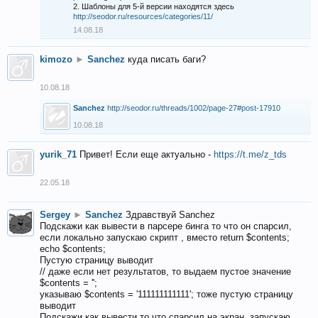
2. Шаблоны для 5-й версии находятся здесь
http://seodor.ru/resources/categories/11/
14.08.18
kimozo
►
Sanchez
куда писать баги?
10.08.18
Sanchez
http://seodor.ru/threads/1002/page-27#post-17910
10.08.18
yurik_71
Привет! Если еще актуально -
https://t.me/z_tds
22.05.18
Sergey
►
Sanchez
Здравствуй Sanchez
Подскажи как вывести в парсере бинга то что он спарсил,
если локально запускаю скрипт , вместо return $contents;
echo $contents;
Пустую страницу выводит
// даже если нет результатов, то выдаем пустое значение
$contents = '';
указываю $contents = '111111111111'; тоже пустую страницу
выводит
Подскажи как вывести то что спарсил на экран, запускаю