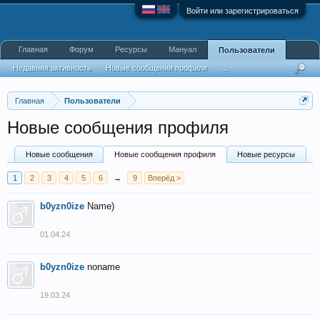
Войти или зарегистрироваться
Главная
Форум
Ресурсы
Мануал
Пользователи
Недавняя активность
Новые сообщения профиля
...
Главная
Пользователи
Новые сообщения профиля
Новые сообщения
Новые сообщения профиля
Новые ресурсы
1
2
3
4
5
6
→
9
Вперёд >
b0yzn0ize
Name)
01.04.24
b0yzn0ize
noname
19.03.24