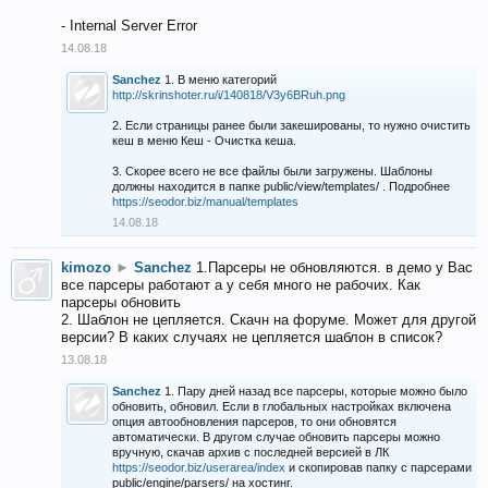
- Internal Server Error
14.08.18
Sanchez
1. В меню категорий
http://skrinshoter.ru/i/140818/V3y6BRuh.png
2. Если страницы ранее были закешированы, то нужно очистить
кеш в меню Кеш - Очистка кеша.
3. Скорее всего не все файлы были загружены. Шаблоны
должны находится в папке public/view/templates/ . Подробнее
https://seodor.biz/manual/templates
14.08.18
kimozo
►
Sanchez
1.Парсеры не обновляются. в демо у Вас
все парсеры работают а у себя много не рабочих. Как
парсеры обновить
2. Шаблон не цепляется. Скачн на форуме. Может для другой
версии? В каких случаях не цепляется шаблон в список?
13.08.18
Sanchez
1. Пару дней назад все парсеры, которые можно было
обновить, обновил. Если в глобальных настройках включена
опция автообновления парсеров, то они обновятся
автоматически. В другом случае обновить парсеры можно
вручную, скачав архив с последней версией в ЛК
https://seodor.biz/userarea/index
и скопировав папку с парсерами
public/engine/parsers/ на хостинг.