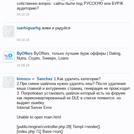
собственно вопрос: сайты были под РУССКУЮ или БУРЖ
аудиторию?
04.10.18
iuerhiguerhg
живи и радуйся
04.10.18
ByOffers
ByOffers, только лучшие бурж офферы | Dating,
Nutra, Crypto, Sweeps, Loans
16.08.18
kimozo
►
Sanchez
1.Как удалить категории?
2.При смене шаблона нужно удалять кеш? После удаления
кеша главной и внтуренних страниц. генерация не происходит.
3. Попробовал установить шаблон который есть на форуме
как переконвертированный из DLE в списке появился. но
выдает ошибку:
Internal Server Error
Unable to open main.html
[public/engine/controller.php:28] Templ->render()
[index.php:71] Base->run()