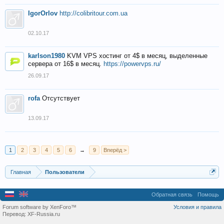
IgorOrlov
http://colibritour.com.ua
02.10.17
karlson1980
KVM VPS хостинг от 4$ в месяц, выделенные
сервера от 16$ в месяц.
https://powervps.ru/
26.09.17
rofa
Отсутствует
13.09.17
1
2
3
4
5
6
→
9
Вперёд >
Главная
Пользователи
Обратная связь
Помощь
Forum software by XenForo™
Условия и правила
Перевод:
XF-Russia.ru