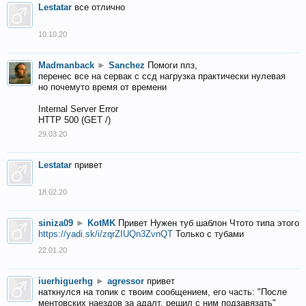
Lestatar
все отлично
10.10.20
Madmanback
►
Sanchez
Помоги плз,
перенес все на сервак с ссд нагрузка практически нулевая
но почемуто время от времени
Internal Server Error
HTTP 500 (GET /)
29.03.20
Lestatar
привет
18.02.20
siniza09
►
KotMK
Привет Нужен туб шаблон Чтото типа этого
https://yadi.sk/i/zqrZIUQn3ZvnQT
Только с тубами
22.01.20
iuerhiguerhg
►
agressor
привет
наткнулся на топик с твоим сообщением, его часть: "После
ментовских наездов за адалт, решил с ним подзавязать"