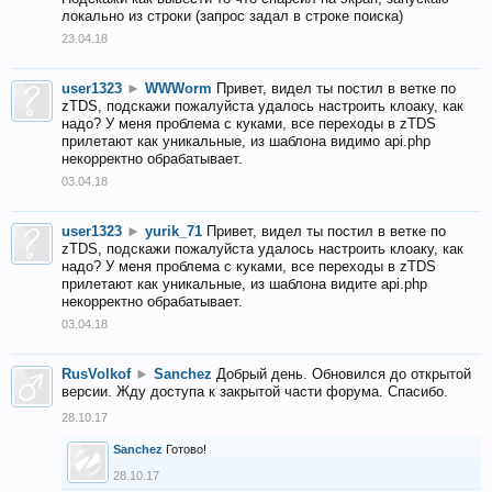
локально из строки (запрос задал в строке поиска)
23.04.18
user1323
►
WWWorm
Привет, видел ты постил в ветке по
zTDS, подскажи пожалуйста удалось настроить клоаку, как
надо? У меня проблема с куками, все переходы в zTDS
прилетают как уникальные, из шаблона видимо api.php
некорректно обрабатывает.
03.04.18
user1323
►
yurik_71
Привет, видел ты постил в ветке по
zTDS, подскажи пожалуйста удалось настроить клоаку, как
надо? У меня проблема с куками, все переходы в zTDS
прилетают как уникальные, из шаблона видите api.php
некорректно обрабатывает.
03.04.18
RusVolkof
►
Sanchez
Добрый день. Обновился до открытой
версии. Жду доступа к закрытой части форума. Спасибо.
28.10.17
Sanchez
Готово!
28.10.17