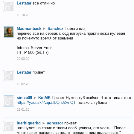
Lestatar
все отлично
10.10.20
Madmanback
►
Sanchez
Помоги плз,
перенес все на сервак с ссд нагрузка практически нулевая
но почемуто время от времени
Internal Server Error
HTTP 500 (GET /)
29.03.20
Lestatar
привет
18.02.20
siniza09
►
KotMK
Привет Нужен туб шаблон Чтото типа этого
https://yadi.sk/i/zqrZIUQn3ZvnQT
Только с тубами
22.01.20
iuerhiguerhg
►
agressor
привет
наткнулся на топик с твоим сообщением, его часть: "После
ментовских наездов за адалт, решил с ним подзавязать"