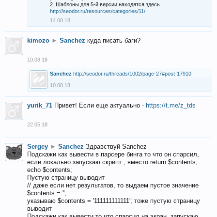
2. Шаблоны для 5-й версии находятся здесь
http://seodor.ru/resources/categories/11/
14.08.18
kimozo
►
Sanchez
куда писать баги?
10.08.18
Sanchez
http://seodor.ru/threads/1002/page-27#post-17910
10.08.18
yurik_71
Привет! Если еще актуально -
https://t.me/z_tds
22.05.18
Sergey
►
Sanchez
Здравствуй Sanchez
Подскажи как вывести в парсере бинга то что он спарсил,
если локально запускаю скрипт , вместо return $contents;
echo $contents;
Пустую страницу выводит
// даже если нет результатов, то выдаем пустое значение
$contents = '';
указываю $contents = '111111111111'; тоже пустую страницу
выводит
Подскажи как вывести то что спарсил на экран, запускаю