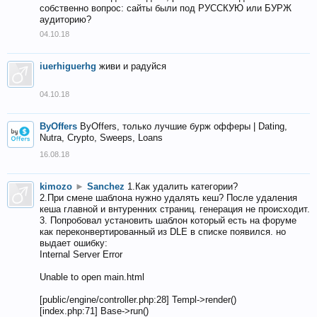
собственно вопрос: сайты были под РУССКУЮ или БУРЖ
аудиторию?
04.10.18
iuerhiguerhg
живи и радуйся
04.10.18
ByOffers
ByOffers, только лучшие бурж офферы | Dating,
Nutra, Crypto, Sweeps, Loans
16.08.18
kimozo
►
Sanchez
1.Как удалить категории?
2.При смене шаблона нужно удалять кеш? После удаления
кеша главной и внтуренних страниц. генерация не происходит.
3. Попробовал установить шаблон который есть на форуме
как переконвертированный из DLE в списке появился. но
выдает ошибку:
Internal Server Error
Unable to open main.html
[public/engine/controller.php:28] Templ->render()
[index.php:71] Base->run()