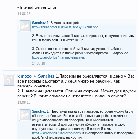
- Internal Server Error
14.08.18
Sanchez
1. В меню категорий
http://skrinshoter.ru/i/140818/V3y6BRuh.png
2. Если страницы ранее были закешированы, то нужно очистить
кеш в меню Кеш - Очистка кеша.
3. Скорее всего не все файлы были загружены. Шаблоны
должны находится в папке public/view/templates/ . Подробнее
https://seodor.biz/manual/templates
14.08.18
kimozo
►
Sanchez
1.Парсеры не обновляются. в демо у Вас
все парсеры работают а у себя много не рабочих. Как
парсеры обновить
2. Шаблон не цепляется. Скачн на форуме. Может для другой
версии? В каких случаях не цепляется шаблон в список?
13.08.18
Sanchez
1. Пару дней назад все парсеры, которые можно было
обновить, обновил. Если в глобальных настройках включена
опция автообновления парсеров, то они обновятся
автоматически. В другом случае обновить парсеры можно
вручную, скачав архив с последней версией в ЛК
https://seodor.biz/userarea/index
и скопировав папку с парсерами
public/engine/parsers/ на хостинг.