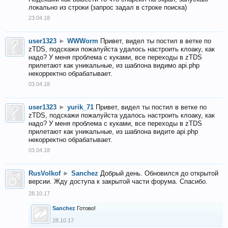
локально из строки (запрос задал в строке поиска)
23.04.18
user1323
►
WWWorm
Привет, видел ты постил в ветке по
zTDS, подскажи пожалуйста удалось настроить клоаку, как
надо? У меня проблема с куками, все переходы в zTDS
прилетают как уникальные, из шаблона видимо api.php
некорректно обрабатывает.
03.04.18
user1323
►
yurik_71
Привет, видел ты постил в ветке по
zTDS, подскажи пожалуйста удалось настроить клоаку, как
надо? У меня проблема с куками, все переходы в zTDS
прилетают как уникальные, из шаблона видите api.php
некорректно обрабатывает.
03.04.18
RusVolkof
►
Sanchez
Добрый день. Обновился до открытой
версии. Жду доступа к закрытой части форума. Спасибо.
28.10.17
Sanchez
Готово!
28.10.17