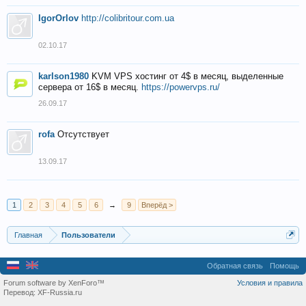
IgorOrlov
http://colibritour.com.ua
02.10.17
karlson1980
KVM VPS хостинг от 4$ в месяц, выделенные
сервера от 16$ в месяц.
https://powervps.ru/
26.09.17
rofa
Отсутствует
13.09.17
1
2
3
4
5
6
→
9
Вперёд >
Главная
Пользователи
Обратная связь
Помощь
Forum software by XenForo™
Условия и правила
Перевод:
XF-Russia.ru