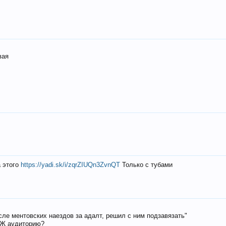
вая
а этого
https://yadi.sk/i/zqrZIUQn3ZvnQT
Только с тубами
осле ментовских наездов за адалт, решил с ним подзавязать"
РЖ аудиторию?