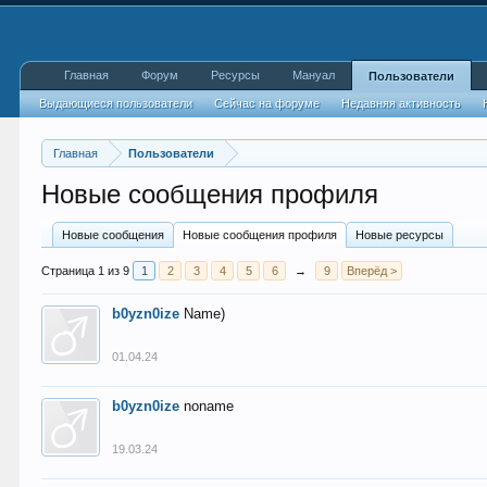
Главная
Форум
Ресурсы
Мануал
Пользователи
Выдающиеся пользователи
Сейчас на форуме
Недавняя активность
Главная
Пользователи
Новые сообщения профиля
Новые сообщения
Новые сообщения профиля
Новые ресурсы
Страница 1 из 9
1
2
3
4
5
6
→
9
Вперёд >
b0yzn0ize
Name)
01.04.24
b0yzn0ize
noname
19.03.24