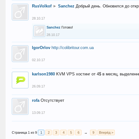
RusVolkof
►
Sanchez
Добрый день. Обновился до откр
28.10.17
Sanchez
Готово!
28.10.17
IgorOrlov
http://colibritour.com.ua
02.10.17
karlson1980
KVM VPS хостинг от 4$ в месяц, выделенн
26.09.17
rofa
Отсутствует
13.09.17
Страница 1 из 9
1
2
3
4
5
6
→
9
Вперёд >