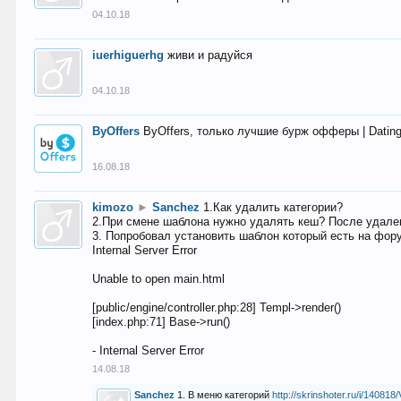
04.10.18
iuerhiguerhg
живи и радуйся
04.10.18
ByOffers
ByOffers, только лучшие бурж офферы | Dating,
16.08.18
kimozo
►
Sanchez
1.Как удалить категории?
2.При смене шаблона нужно удалять кеш? После удален
3. Попробовал установить шаблон который есть на фору
Internal Server Error
Unable to open main.html
[public/engine/controller.php:28] Templ->render()
[index.php:71] Base->run()
- Internal Server Error
14.08.18
Sanchez
1. В меню категорий
http://skrinshoter.ru/i/1408