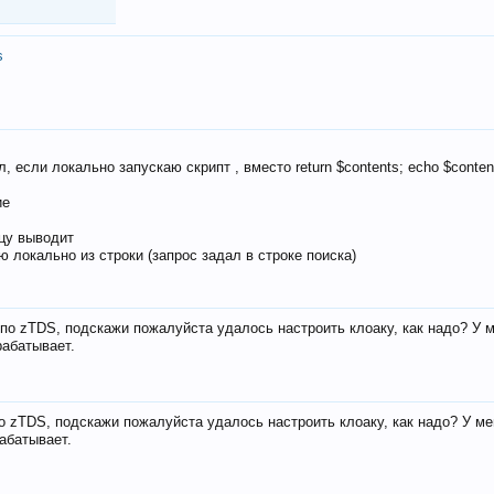
s
, если локально запускаю скрипт , вместо return $contents; echo $conten
ие
ицу выводит
ю локально из строки (запрос задал в строке поиска)
е по zTDS, подскажи пожалуйста удалось настроить клоаку, как надо? У 
рабатывает.
по zTDS, подскажи пожалуйста удалось настроить клоаку, как надо? У м
рабатывает.