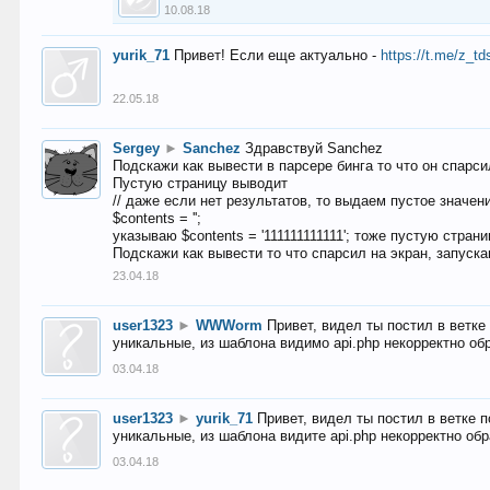
10.08.18
yurik_71
Привет! Если еще актуально -
https://t.me/z_td
22.05.18
Sergey
►
Sanchez
Здравствуй Sanchez
Подскажи как вывести в парсере бинга то что он спарсил
Пустую страницу выводит
// даже если нет результатов, то выдаем пустое значен
$contents = '';
указываю $contents = '111111111111'; тоже пустую стран
Подскажи как вывести то что спарсил на экран, запуска
23.04.18
user1323
►
WWWorm
Привет, видел ты постил в ветк
уникальные, из шаблона видимо api.php некорректно об
03.04.18
user1323
►
yurik_71
Привет, видел ты постил в ветке 
уникальные, из шаблона видите api.php некорректно об
03.04.18