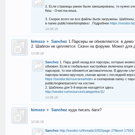
2. Если страницы ранее были закешированы, то нужно оч
Кеш - Очистка кеша.
3. Скорее всего не все файлы были загружены. Шаблоны
в папке public/view/templates/ . Подробнее
https://seodor.b
14.08.18
kimozo
►
Sanchez
1.Парсеры не обновляются. в демо 
2. Шаблон не цепляется. Скачн на форуме. Может для д
13.08.18
Sanchez
1. Пару дней назад все парсеры, которые можно
обновил. Если в глобальных настройках включена опция
парсеров, то они обновятся автоматически. В другом слу
парсеры можно вручную, скачав архив с последней верс
https://seodor.biz/userarea/index
и скопировав папку с пар
public/engine/parsers/ на хостинг.
2. Шаблоны для 5-й версии находятся здесь
http://seodor.ru/resources/categories/11/
14.08.18
kimozo
►
Sanchez
куда писать баги?
10.08.18
Sanchez
http://seodor.ru/threads/1002/page-27#post-17910