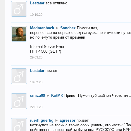
Lestatar
все отлично
10.10.20
Madmanback
►
Sanchez
Помоги плз,
перенес все на сервак с ссд нагрузка практически нуле
но почемуто время от времени
Internal Server Error
HTTP 500 (GET /)
29.03.20
Lestatar
привет
18.02.20
siniza09
►
KotMK
Привет Нужен туб шаблон Чтото тип
22.01.20
iuerhiguerhg
►
agressor
привет
наткнулся на топик с твоим сообщением, его часть: "П
собственно вопрос: сайты были под РУССКУЮ или БУ