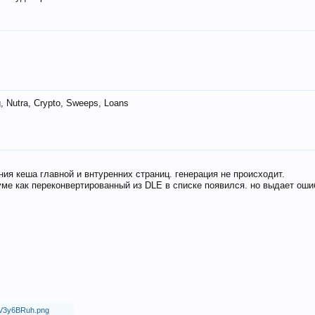
 Nutra, Crypto, Sweeps, Loans
ия кеша главной и внтуренних страниц. генерация не происходит.
ме как переконвертированный из DLE в списке появился. но выдает оши
18/V3y6BRuh.png