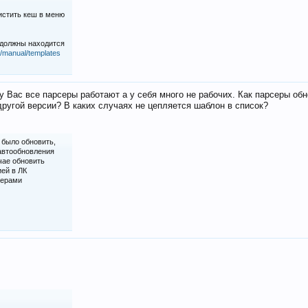
истить кеш в меню
 должны находится
iz/manual/templates
у Вас все парсеры работают а у себя много не рабочих. Как парсеры об
ругой версии? В каких случаях не цепляется шаблон в список?
 было обновить,
 автообновления
чае обновить
ией в ЛК
серами