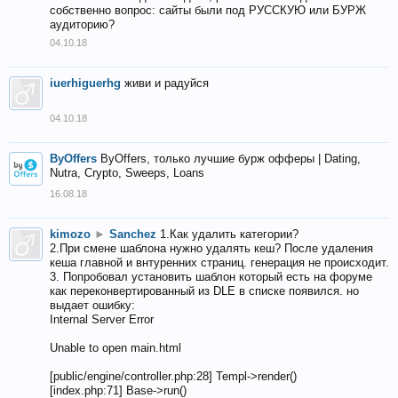
собственно вопрос: сайты были под РУССКУЮ или БУРЖ
аудиторию?
04.10.18
iuerhiguerhg
живи и радуйся
04.10.18
ByOffers
ByOffers, только лучшие бурж офферы | Dating,
Nutra, Crypto, Sweeps, Loans
16.08.18
kimozo
►
Sanchez
1.Как удалить категории?
2.При смене шаблона нужно удалять кеш? После удаления
кеша главной и внтуренних страниц. генерация не происходит.
3. Попробовал установить шаблон который есть на форуме
как переконвертированный из DLE в списке появился. но
выдает ошибку:
Internal Server Error
Unable to open main.html
[public/engine/controller.php:28] Templ->render()
[index.php:71] Base->run()