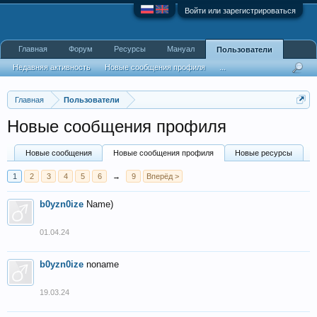
Войти или зарегистрироваться
Главная
Форум
Ресурсы
Мануал
Пользователи
Недавняя активность
Новые сообщения профиля
...
Главная
Пользователи
Новые сообщения профиля
Новые сообщения
Новые сообщения профиля
Новые ресурсы
1
2
3
4
5
6
→
9
Вперёд >
b0yzn0ize
Name)
01.04.24
b0yzn0ize
noname
19.03.24