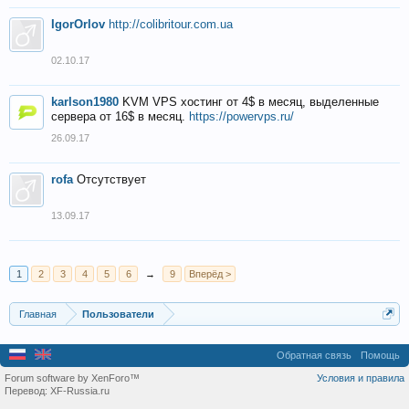
IgorOrlov
http://colibritour.com.ua
02.10.17
karlson1980
KVM VPS хостинг от 4$ в месяц, выделенные
сервера от 16$ в месяц.
https://powervps.ru/
26.09.17
rofa
Отсутствует
13.09.17
1
2
3
4
5
6
→
9
Вперёд >
Главная
Пользователи
Обратная связь
Помощь
Forum software by XenForo™
Условия и правила
Перевод:
XF-Russia.ru