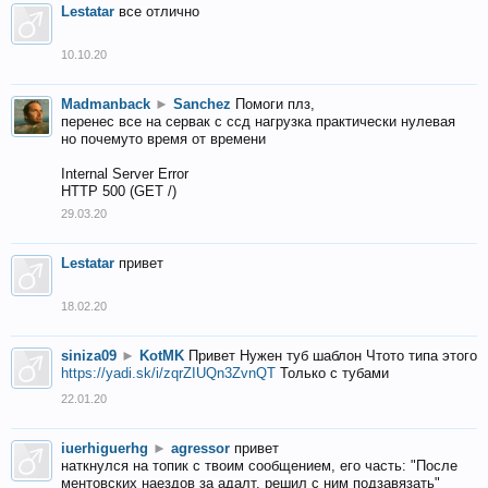
Lestatar
все отлично
10.10.20
Madmanback
►
Sanchez
Помоги плз,
перенес все на сервак с ссд нагрузка практически нулевая
но почемуто время от времени
Internal Server Error
HTTP 500 (GET /)
29.03.20
Lestatar
привет
18.02.20
siniza09
►
KotMK
Привет Нужен туб шаблон Чтото типа этого
https://yadi.sk/i/zqrZIUQn3ZvnQT
Только с тубами
22.01.20
iuerhiguerhg
►
agressor
привет
наткнулся на топик с твоим сообщением, его часть: "После
ментовских наездов за адалт, решил с ним подзавязать"