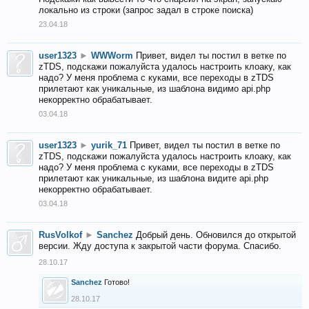
локально из строки (запрос задал в строке поиска)
23.04.18
user1323
►
WWWorm
Привет, видел ты постил в ветке по
zTDS, подскажи пожалуйста удалось настроить клоаку, как
надо? У меня проблема с куками, все переходы в zTDS
прилетают как уникальные, из шаблона видимо api.php
некорректно обрабатывает.
03.04.18
user1323
►
yurik_71
Привет, видел ты постил в ветке по
zTDS, подскажи пожалуйста удалось настроить клоаку, как
надо? У меня проблема с куками, все переходы в zTDS
прилетают как уникальные, из шаблона видите api.php
некорректно обрабатывает.
03.04.18
RusVolkof
►
Sanchez
Добрый день. Обновился до открытой
версии. Жду доступа к закрытой части форума. Спасибо.
28.10.17
Sanchez
Готово!
28.10.17