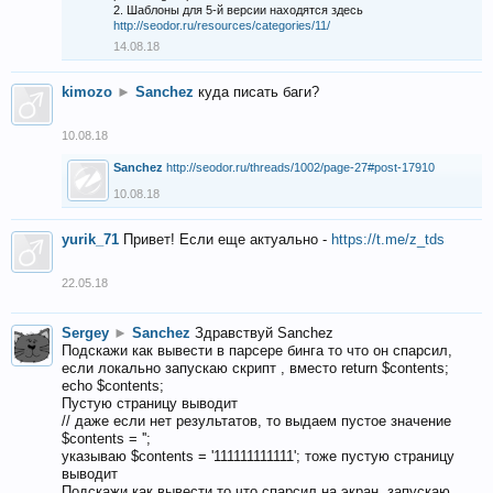
2. Шаблоны для 5-й версии находятся здесь
http://seodor.ru/resources/categories/11/
14.08.18
kimozo
►
Sanchez
куда писать баги?
10.08.18
Sanchez
http://seodor.ru/threads/1002/page-27#post-17910
10.08.18
yurik_71
Привет! Если еще актуально -
https://t.me/z_tds
22.05.18
Sergey
►
Sanchez
Здравствуй Sanchez
Подскажи как вывести в парсере бинга то что он спарсил,
если локально запускаю скрипт , вместо return $contents;
echo $contents;
Пустую страницу выводит
// даже если нет результатов, то выдаем пустое значение
$contents = '';
указываю $contents = '111111111111'; тоже пустую страницу
выводит
Подскажи как вывести то что спарсил на экран, запускаю